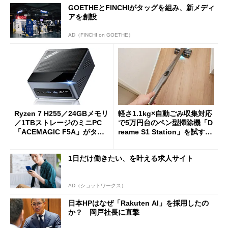
GOETHEとFINCHIがタッグを組み、新メディ
アを創設
AD（FINCHI on GOETHE）
Ryzen 7 H255／24GBメモリ
軽さ1.1kg×自動ごみ収集対応
／1TBストレージのミニPC
で5万円台のペン型掃除機「D
「ACEMAGIC F5A」がタイ
reame S1 Station」を試す
ムセールで41％オフの10万69
見えた長所と短所
98円に
1日だけ働きたい、を叶える求人サイト
AD（ショットワークス）
日本HPはなぜ「Rakuten AI」を採用したの
か？ 岡戸社長に直撃