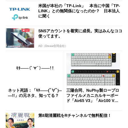
米国が本社の「TP-Link」 本当に中国「TP-
LINK」との無関係になったのか？ 日本法人
に聞く
SNSアカウントを着実に成長。実はみんなココ
使ってます。
AD（Dreaw合同会社）
ネット死語：「ｷﾀ――(ﾟ∀ﾟ)―
三陽合同、NuPhy製ロープロ
―!!」の元ネタ、知ってる？
ファイルメカニカルキーボー
ド「Air65 V3」「Air100 V
3」を発売
第8期清麗戦をRチャンネルで無料配信！