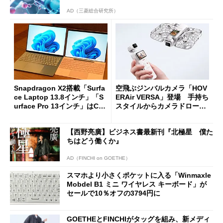
AD（三菱総合研究所）
Snapdragon X2搭載「Surfa
空飛ぶジンバルカメラ「HOV
ce Laptop 13.8インチ」「S
ERAir VERSA」登場 手持ち
urface Pro 13インチ」はCop
スタイルからカメラドローン
ilot+ PCの“完成形”？ 外観
に合体変形
をじっくりとチェックしてみ
【西野亮廣】ビジネス書最新刊『北極星 僕た
た
ちはどう働くか』
AD（FINCHI on GOETHE）
スマホより小さくポケットに入る「Winmaxle
Mobdel B1 ミニ ワイヤレス キーボード」が
セールで10％オフの3794円に
GOETHEとFINCHIがタッグを組み、新メディ