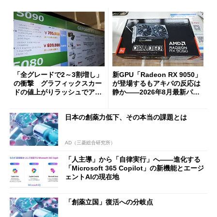
「全グレードで2～3割増し」
新GPU「Radeon RX 9050」
の衝撃 グラフィックスカー
が登場するもアキバの反応は
ドの値上がりラッシュでアキ
静か――2026年8月最新パー
バの購入制限が深刻化
ツ事情
日本の創薬力低下、その本当の課題とは
AD（三菱総合研究所）
「人主導」から「自律実行」へ――進化する
「Microsoft 365 Copilot」の新機能とエージ
ェントAIの現在地
「創薬立国」復活への分岐点