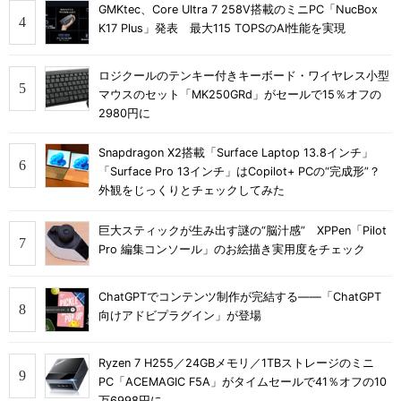
GMKtec、Core Ultra 7 258V搭載のミニPC「NucBox
K17 Plus」発表 最大115 TOPSのAI性能を実現
ロジクールのテンキー付きキーボード・ワイヤレス小型
マウスのセット「MK250GRd」がセールで15％オフの
2980円に
Snapdragon X2搭載「Surface Laptop 13.8インチ」
「Surface Pro 13インチ」はCopilot+ PCの“完成形”？
外観をじっくりとチェックしてみた
巨大スティックが生み出す謎の“脳汁感” XPPen「Pilot
Pro 編集コンソール」のお絵描き実用度をチェック
ChatGPTでコンテンツ制作が完結する――「ChatGPT
向けアドビプラグイン」が登場
Ryzen 7 H255／24GBメモリ／1TBストレージのミニ
PC「ACEMAGIC F5A」がタイムセールで41％オフの10
万6998円に