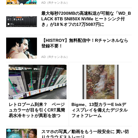
AD（Rチャンネル）
最大毎秒7200MBの高速転送が可能な「WD_B
LACK 8TB SN850X NVMe ヒートシンク付
き」が18％オフの17万5087円に
【HISTROY】無料配信中！Rチャンネルなら
登録不要！
AD（Rチャンネル）
レトロブーム到来？ ベージ
Bigme、13型カラーE Inkデ
ュカラーが目を引くCRT風簡
ィスプレイを備えたデジタル
易水冷キットが異彩を放つ
フォトフレーム
スマホの写真／動画をもう一段安全に 買い切
りクラウドストレージ