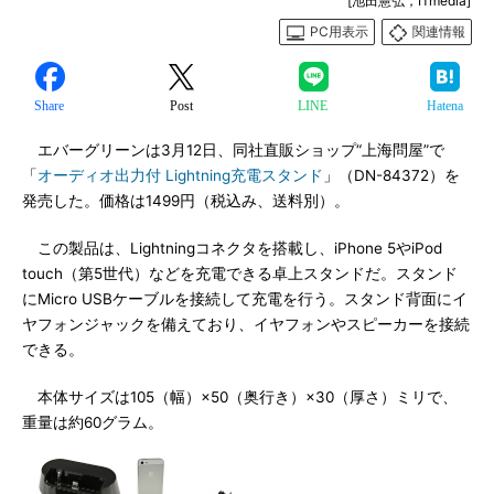
[池田憲弘，ITmedia]
PC用表示
関連情報
Share
Post
LINE
Hatena
エバーグリーンは3月12日、同社直販ショップ“上海問屋”で
「
オーディオ出力付 Lightning充電スタンド
」（DN-84372）を
発売した。価格は1499円（税込み、送料別）。
この製品は、Lightningコネクタを搭載し、iPhone 5やiPod
touch（第5世代）などを充電できる卓上スタンドだ。スタンド
にMicro USBケーブルを接続して充電を行う。スタンド背面にイ
ヤフォンジャックを備えており、イヤフォンやスピーカーを接続
できる。
本体サイズは105（幅）×50（奥行き）×30（厚さ）ミリで、
重量は約60グラム。