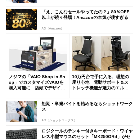
「え、こんなセールやってたの？」80％OFF
以上が続々登場！Amazonの本気が凄すぎる
AD（Amazon）
ノジマの「VAIO Shop in Sh
10万円台で手に入る、理想の
op」でカスタマイズVAIOを
座り心地 電動サポート＆ス
購入可能に 店頭でデザイン
トレッチ機能が魅力のエルゴ
や質感を確認しながら購入可
ノミクスチェア「LiberNovo
能
Omni Gen」を試す
短期・単発バイトを始めるならショットワーク
ス
AD（ショットワークス）
ロジクールのテンキー付きキーボード・ワイヤ
レス小型マウスのセット「MK250GRd」がセ