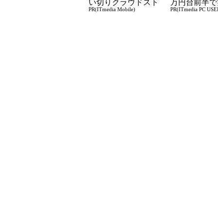
い切りクラウドスト
万円台前半で
PR(ITmedia Mobile)
PR(ITmedia PC USE
レージ
る快適PCラ