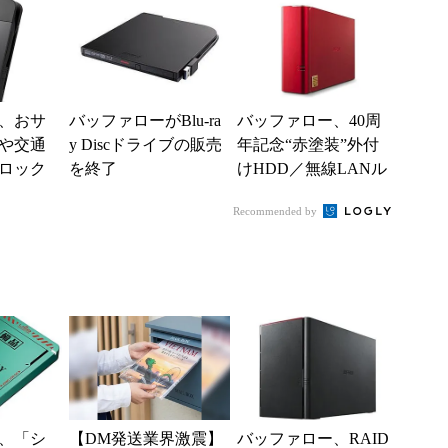
、おサ
バッファローがBlu-ra
バッファロー、40周
や交通
y Discドライブの販売
年記念“赤塗装”外付
をロック
を終了
けHDD／無線LANル
B 3.0
ータを発売――限定4
Recommended by
HD...
0台
、「シ
【DM発送業界激震】
バッファロー、RAID