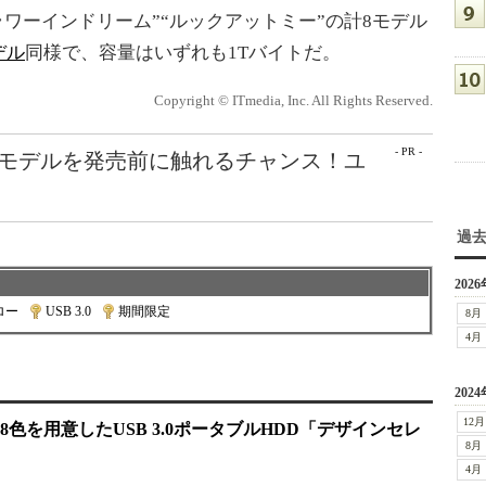
ラワーインドリーム”“ルックアットミー”の計8モデル
デル
同様で、容量はいずれも1Tバイトだ。
Copyright © ITmedia, Inc. All Rights Reserved.
- PR -
最新モデルを発売前に触れるチャンス！ユ
過
2026
ロー
|
USB 3.0
|
期間限定
8月
4月
2024
12月
色を用意したUSB 3.0ポータブルHDD「デザインセレ
8月
4月