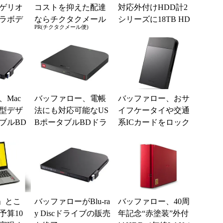
ゲリオ
コストを抑えた配達
対応外付けHDD計2
ラボデ
ならチクタクメール
シリーズに18TB HD
PR(チクタクメール便)
HDD/
便
D搭載モデルを追加
Mac
バッファロー、電帳
バッファロー、おサ
型デザ
法にも対応可能なUS
イフケータイや交通
ブルBD
BポータブルBDドラ
系ICカードをロック
イブ
イブ
解除に使えるUSB 3.0
対応ポータブルHD...
」とこ
バッファローがBlu-ra
バッファロー、40周
予算10
y Discドライブの販売
年記念“赤塗装”外付