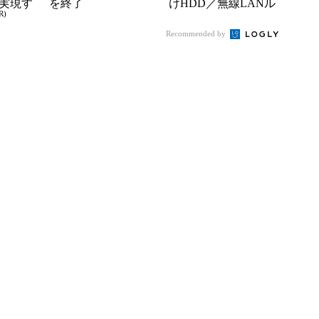
実現す
を終了
けHDD／無線LANル
R)
イフ
ータを発売――限定4
Recommended by
0台