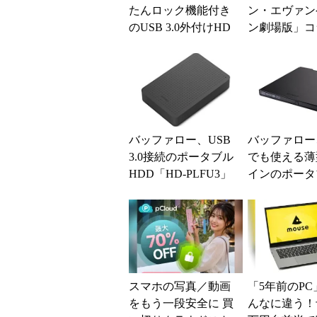
たんロック機能付き
ン・エヴァン
のUSB 3.0外付けHD
ン劇場版」コ
D
ザインの外付け
SSD
バッファロー、USB
バッファロー、
3.0接続のポータブル
でも使える薄
HDD「HD-PLFU3」
インのポータ
シリーズ
／DVDドラ
スマホの写真／動画
「5年前のPC
をもう一段安全に 買
んなに違う！