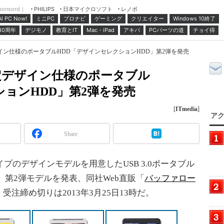
ponsord｜
日本マイクロソフト
レノボ
PHILIPS
ミニPC
プロナビ
ゲーミング
クリエイター
Windows 10終了
AI PC Now!
30周年
デジモノ
教育とIT
Mac・iPad
アキバ
PCパーツの道
チョイ得
ン仕様のポータブルHDD「デザインセレクションHDD」第2弾を発売
定デザイン仕様のポータブル
ションHDD」第2弾を発売
[
ITmedia
]
アク
Share
プのデザインモデルを用意したUSB 3.0ポータブル
」第2弾モデルを発表、同社Web直販「
バッファロー
注締め切りは2013年3月25日13時だ。