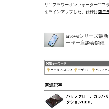
リ”“フラワーオンウォーター”“フ
をラインアップした。仕様は
前モ
arrowsシリーズ
ーザー座談会開催
関連キーワード
ポータブルHDD
|
デザイン
|
バッファ
関連記事
バッファロー、カラバリ8
クションHDD」