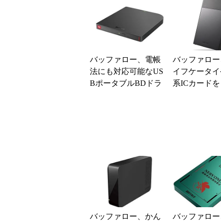
バッファロー、電帳
バッファロー
法にも対応可能なUS
イフケータイ
BポータブルBDドラ
系ICカード
イブ
解除に使えるUS
対応ポータブル
バッファロー、かん
バッファロー