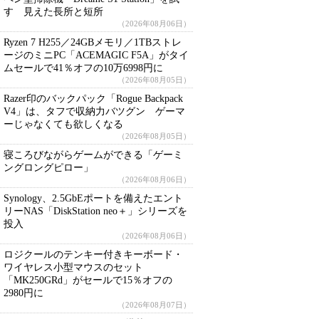
す 見えた長所と短所
（2026年08月06日）
Ryzen 7 H255／24GBメモリ／1TBストレ
ージのミニPC「ACEMAGIC F5A」がタイ
ムセールで41％オフの10万6998円に
（2026年08月05日）
Razer印のバックパック「Rogue Backpack
V4」は、タフで収納力バツグン ゲーマ
ーじゃなくても欲しくなる
（2026年08月05日）
寝ころびながらゲームができる「ゲーミ
ングロングピロー」
（2026年08月06日）
Synology、2.5GbEポートを備えたエント
リーNAS「DiskStation neo＋」シリーズを
投入
（2026年08月06日）
ロジクールのテンキー付きキーボード・
ワイヤレス小型マウスのセット
「MK250GRd」がセールで15％オフの
2980円に
（2026年08月07日）