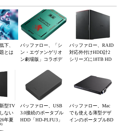
低下、
バッファロー、「シ
バッファロー、RAID
題とは
ン・エヴァンゲリオ
対応外付けHDD計2
ン劇場版」コラボデ
シリーズに18TB HD
ザインの外付けHDD/
D搭載モデルを追加
SSD
新型TV
バッファロー、USB
バッファロー、Mac
しない
3.0接続のポータブル
でも使える薄型デザ
26年夏
HDD「HD-PLFU3」
インのポータブルBD
R)
ル
シリーズ
／DVDドライブ