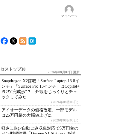
マイページ
セストップ10
2026年08月07日 更新
Snapdragon X2搭載「Surface Laptop 13.8イ
ンチ」「Surface Pro 13インチ」はCopilot+
PCの“完成形”？ 外観をじっくりとチェ
ックしてみた
（2026年08月06日）
アイオーデータの価格改定、一部モデル
は25万円超の大幅値上げに
（2026年08月05日）
軽さ1.1kg×自動ごみ収集対応で5万円台の
ペン型掃除機「Dreame S1 Station」を試