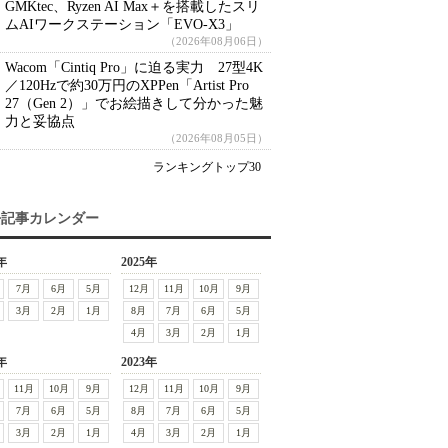
GMKtec、Ryzen AI Max＋を搭載したスリ
ムAIワークステーション「EVO-X3」
（2026年08月06日）
Wacom「Cintiq Pro」に迫る実力 27型4K
／120Hzで約30万円のXPPen「Artist Pro
27（Gen 2）」でお絵描きして分かった魅
力と妥協点
（2026年08月05日）
ランキングトップ30
去記事カレンダー
年
2025年
7月
6月
5月
12月
11月
10月
9月
3月
2月
1月
8月
7月
6月
5月
4月
3月
2月
1月
年
2023年
11月
10月
9月
12月
11月
10月
9月
7月
6月
5月
8月
7月
6月
5月
3月
2月
1月
4月
3月
2月
1月