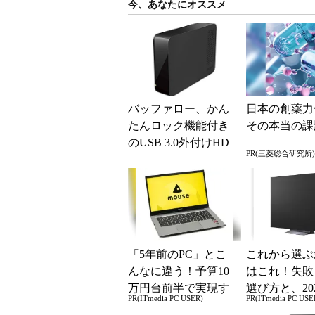
今、あなたにオススメ
バッファロー、かん
日本の創薬力
たんロック機能付き
その本当の課
のUSB 3.0外付けHD
PR(三菱総合研究所)
D
「5年前のPC」とこ
これから選ぶ
んなに違う！予算10
はこれ！失敗
万円台前半で実現す
選び方と、20
PR(ITmedia PC USER)
PR(ITmedia PC USE
る快適PCライフ
の一押しモデ