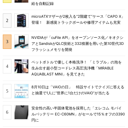
給を自動記録
microATXマザーが2枚入る“2階建て”ケース「CAPO X」
登場！ 新感覚トラックボールや修理アイテムも充実
NVIDIAが「cuFile API」をオープンソース化／キオクシ
アとSandiskがQLC技術と332積層を用いた第10世代3D
フラッシュメモリを開発
ペットボトルで優しく本格洗浄！ 「ミラブル」の泡を
生み出す超小型コードレス高圧洗浄機「MIRABLE
AQUABLAST MINI」を見てきた
8月10日は「VAIOの日」 特設サイトでクイズに答える
と抽選で1人に“世界に1台だけのVAIO”が当たる
安全性の高い半固体電池を採用した「エレコム モバイ
ルバッテリー EC-C60MN」がセールで15％オフの3390
円に