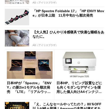
AD（アイリスプラザ）
「HP Spectre Foldable 17」「HP ENVY Mov
e」が日本上陸 11月中旬から順次発売
【大人気】ひんやり冷感寝具で快適な睡眠をあ
なたに。
AD（アイリスプラザ）
日本HPが「Spectre」「ENV
日本HP、リビング設置などに
Y」の新2in1モデルを順次発
も向くモダンなデザインを採
売 「LTE」「リアルウッ
用した個人向けA4インクジェ
ド」も用意
ット複合機
「え、こんなセールやってたの？」80％OFF
以上が続々登場！Amazonの本気が凄すぎる