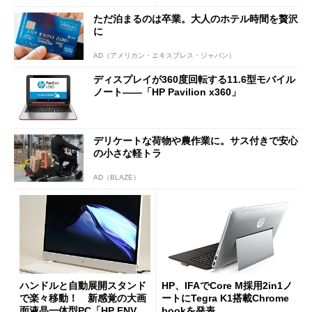
ただ泊まるのは卒業。大人のホテル時間を贅沢
に
AD（アメリカン・エキスプレス・ジャパン）
ディスプレイが360度回転する11.6型モバイル
ノート――「HP Pavilion x360」
デリケートな荷物や農作業に。サス付きで安心
の小さな軽トラ
AD（BLAZE）
ハンドルと自動展開スタンド
HP、IFAでCore M採用2in1ノ
で楽々移動！ 新感覚の大画
ートにTegra K1搭載Chrome
面液晶一体型PC「HP ENVY
bookを発表