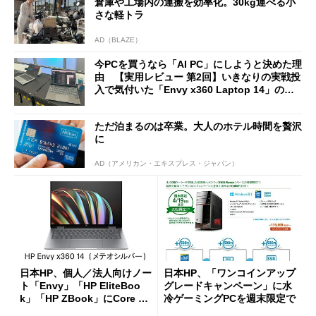
倉庫や工場内の運搬を効率化。30kg運べる小
さな軽トラ
AD（BLAZE）
今PCを買うなら「AI PC」にしようと決めた理
由 【実用レビュー 第2回】いきなりの実戦投
入で気付いた「Envy x360 Laptop 14」のメ
リット
ただ泊まるのは卒業。大人のホテル時間を贅沢
に
AD（アメリカン・エキスプレス・ジャパン）
日本HP、個人／法人向けノー
日本HP、「ワンコインアップ
ト「Envy」「HP EliteBoo
グレードキャンペーン」に水
k」「HP ZBook」にCore Ult
冷ゲーミングPCを週末限定で
ra搭載の新モデルを一挙投入