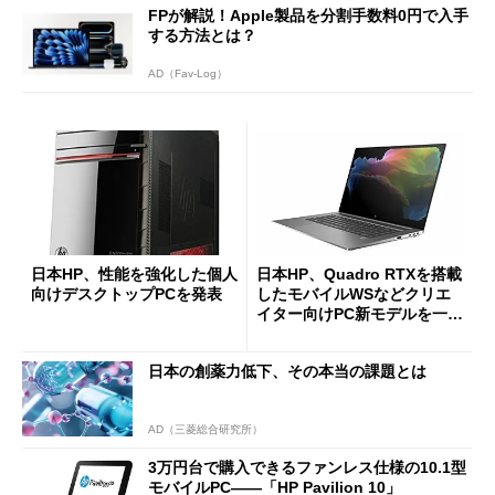
FPが解説！Apple製品を分割手数料0円で入手
する方法とは？
AD（Fav-Log）
日本HP、性能を強化した個人
日本HP、Quadro RTXを搭載
向けデスクトップPCを発表
したモバイルWSなどクリエ
イター向けPC新モデルを一挙
投入
日本の創薬力低下、その本当の課題とは
AD（三菱総合研究所）
3万円台で購入できるファンレス仕様の10.1型
モバイルPC――「HP Pavilion 10」