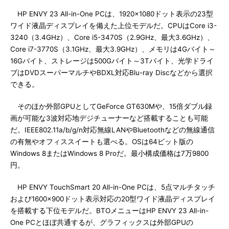
HP ENVY 23 All-in-One PCは、1920×1080ドット表示の23型
ワイド液晶ディスプレイを備えた上位モデルだ。CPUはCore i3-
3240（3.4GHz）、Core i5-3470S（2.9GHz、最大3.6GHz）、
Core i7-3770S（3.1GHz、最大3.9GHz）、メモリは4Gバイト～
16Gバイト、ストレージは500Gバイト～3Tバイト、光学ドライ
ブはDVDスーパーマルチやBDXL対応Blu-ray Discなどから選択
できる。
そのほか外部GPUとしてGeForce GT630Mや、15倍ダブル録
画が可能な3波対応地デジチューナーなど搭載することも可能
だ。IEEE802.11a/b/g/n対応無線LANやBluetoothなどの無線通信
の有無やオフィススイートも選べる。OSは64ビット版の
Windows 8またはWindows 8 Proだ。最小構成価格は7万9800
円。
HP ENVY TouchSmart 20 All-in-One PCは、5点マルチタッチ
および1600×900ドット表示対応の20型ワイド液晶ディスプレイ
を搭載する下位モデルだ。BTOメニューはHP ENVY 23 All-in-
One PCとほぼ共通するが、グラフィックスは外部GPUの