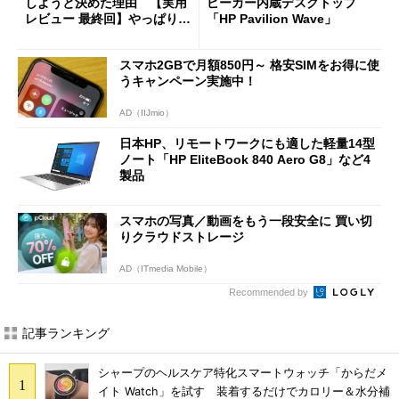
しようと決めた理由 【実用
ピーカー内蔵デスクトップ
レビュー 最終回】やっぱり最
「HP Pavilion Wave」
新モデルだとベンチマークテ
ストで実感
スマホ2GBで月額850円～ 格安SIMをお得に使
うキャンペーン実施中！
AD（IIJmio）
日本HP、リモートワークにも適した軽量14型
ノート「HP EliteBook 840 Aero G8」など4
製品
スマホの写真／動画をもう一段安全に 買い切
りクラウドストレージ
AD（ITmedia Mobile）
Recommended by
記事ランキング
シャープのヘルスケア特化スマートウォッチ「からだメ
イト Watch」を試す 装着するだけでカロリー＆水分補