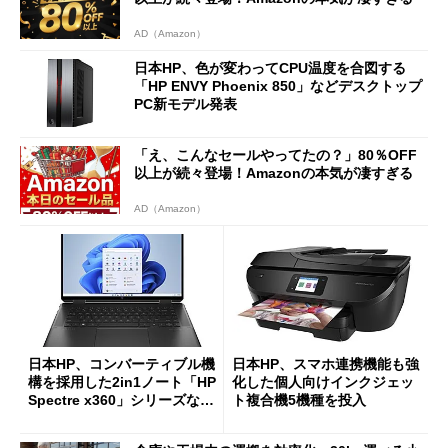
AD（Amazon）
日本HP、色が変わってCPU温度を合図する
「HP ENVY Phoenix 850」などデスクトップ
PC新モデル発表
「え、こんなセールやってたの？」80％OFF
以上が続々登場！Amazonの本気が凄すぎる
AD（Amazon）
日本HP、コンバーティブル機
日本HP、スマホ連携機能も強
構を採用した2in1ノート「HP
化した個人向けインクジェッ
Spectre x360」シリーズなど
ト複合機5機種を投入
4製品 有機ELモデルも用意