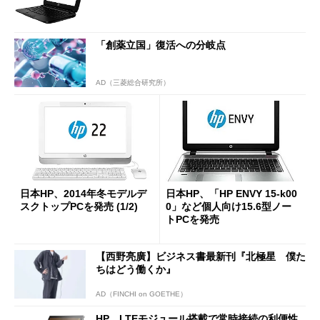
「創薬立国」復活への分岐点
AD（三菱総合研究所）
日本HP、2014年冬モデルデ
日本HP、「HP ENVY 15-k00
スクトップPCを発売 (1/2)
0」など個人向け15.6型ノー
トPCを発売
【西野亮廣】ビジネス書最新刊『北極星 僕た
ちはどう働くか』
AD（FINCHI on GOETHE）
HP、LTEモジュール搭載で常時接続の利便性