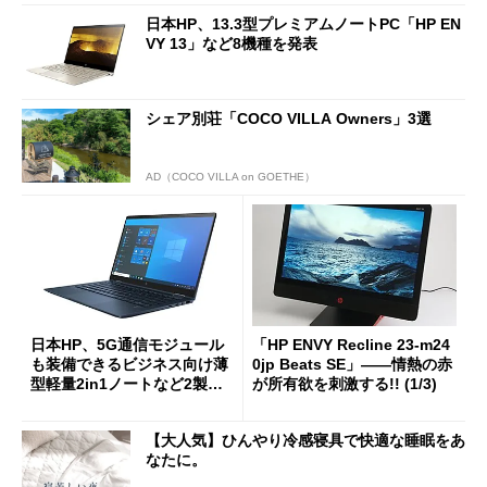
日本HP、13.3型プレミアムノートPC「HP EN
VY 13」など8機種を発表
シェア別荘「COCO VILLA Owners」3選
AD（COCO VILLA on GOETHE）
日本HP、5G通信モジュール
「HP ENVY Recline 23-m24
も装備できるビジネス向け薄
0jp Beats SE」――情熱の赤
型軽量2in1ノートなど2製品
が所有欲を刺激する!! (1/3)
を投入
【大人気】ひんやり冷感寝具で快適な睡眠をあ
なたに。