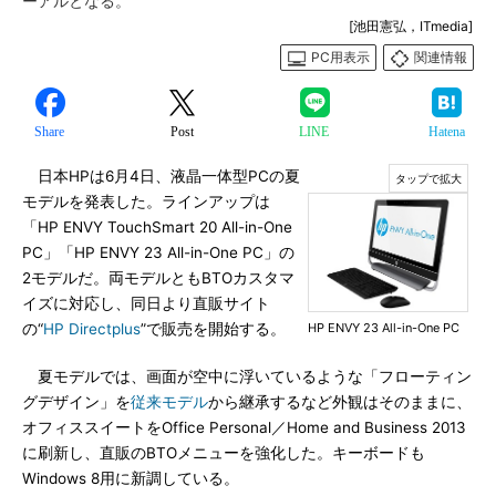
ーアルとなる。
[池田憲弘，ITmedia]
PC用表示
関連情報
Share
Post
LINE
Hatena
日本HPは6月4日、液晶一体型PCの夏
モデルを発表した。ラインアップは
「HP ENVY TouchSmart 20 All-in-One
PC」「HP ENVY 23 All-in-One PC」の
2モデルだ。両モデルともBTOカスタマ
イズに対応し、同日より直販サイト
の“
HP Directplus
”で販売を開始する。
HP ENVY 23 All-in-One PC
夏モデルでは、画面が空中に浮いているような「フローティン
グデザイン」を
従来モデル
から継承するなど外観はそのままに、
オフィススイートをOffice Personal／Home and Business 2013
に刷新し、直販のBTOメニューを強化した。キーボードも
Windows 8用に新調している。