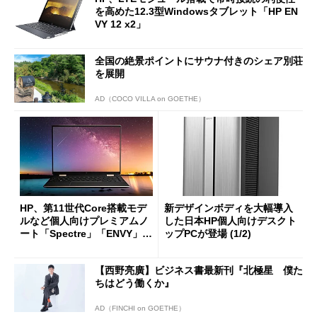
を高めた12.3型Windowsタブレット「HP EN
VY 12 x2」
全国の絶景ポイントにサウナ付きのシェア別荘
を展開
AD（COCO VILLA on GOETHE）
HP、第11世代Core搭載モデ
新デザインボディを大幅導入
ルなど個人向けプレミアムノ
した日本HP個人向けデスクト
ート「Spectre」「ENVY」新
ップPCが登場 (1/2)
モデル7機種を投入
【西野亮廣】ビジネス書最新刊『北極星 僕た
ちはどう働くか』
AD（FINCHI on GOETHE）