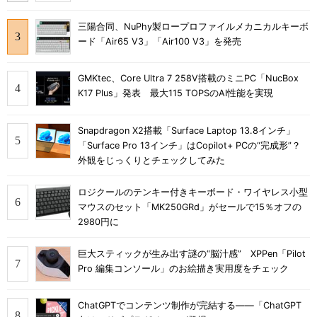
三陽合同、NuPhy製ロープロファイルメカニカルキーボ
ード「Air65 V3」「Air100 V3」を発売
GMKtec、Core Ultra 7 258V搭載のミニPC「NucBox
K17 Plus」発表 最大115 TOPSのAI性能を実現
Snapdragon X2搭載「Surface Laptop 13.8インチ」
「Surface Pro 13インチ」はCopilot+ PCの“完成形”？
外観をじっくりとチェックしてみた
ロジクールのテンキー付きキーボード・ワイヤレス小型
マウスのセット「MK250GRd」がセールで15％オフの
2980円に
巨大スティックが生み出す謎の“脳汁感” XPPen「Pilot
Pro 編集コンソール」のお絵描き実用度をチェック
ChatGPTでコンテンツ制作が完結する――「ChatGPT