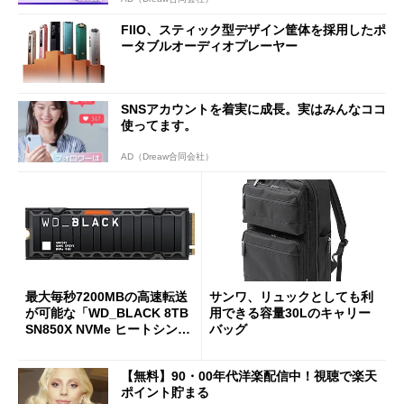
FIIO、スティック型デザイン筐体を採用したポ
ータブルオーディオプレーヤー
SNSアカウントを着実に成長。実はみんなココ
使ってます。
AD（Dreaw合同会社）
最大毎秒7200MBの高速転送
サンワ、リュックとしても利
が可能な「WD_BLACK 8TB
用できる容量30Lのキャリー
SN850X NVMe ヒートシンク
バッグ
付き」が18％オフの17万508
7円に
【無料】90・00年代洋楽配信中！視聴で楽天
ポイント貯まる