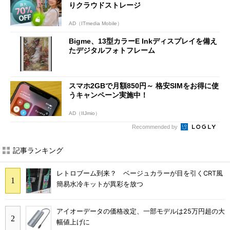
りクラウドストレージ
AD（ITmedia Mobile）
Bigme、13型カラーE Inkディスプレイを備え
たデジタルフォトフレーム
スマホ2GBで月額850円～ 格安SIMをお得に使
うキャンペーン実施中！
AD（IIJmio）
Recommended by
記事ランキング
レトロブーム到来？ ベージュカラーが目を引くCRT風
簡易水冷キットが異彩を放つ
アイオーデータの価格改定、一部モデルは25万円超の大
幅値上げに