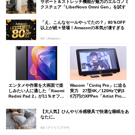
サポート＆ストレッチ機能が魅力のエルゴノミ
クスチェア「LiberNovo Omni Gen」を試す
「え、こんなセールやってたの？」80％OFF
以上が続々登場！Amazonの本気が凄すぎる
AD（Amazon）
エンタメや作業を大画面で楽
Wacom「Cintiq Pro」に迫る
しみたい人に適した「Xiaomi
実力 27型4K／120Hzで約3
Redmi Pad 2」が11％オフの
0万円のXPPen「Artist Pro 2
2万4980円に
7（Gen 2）」でお絵描きして
分かった魅力と妥協点
【大人気】ひんやり冷感寝具で快適な睡眠をあ
なたに。
AD（アイリスプラザ）