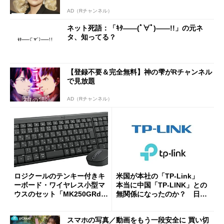
AD（Rチャンネル）
ネット死語：「ｷﾀ――(ﾟ∀ﾟ)――!!」の元ネ
タ、知ってる？
【登録不要＆完全無料】神の雫がRチャンネル
で見放題
AD（Rチャンネル）
ロジクールのテンキー付きキ
米国が本社の「TP-Link」
ーボード・ワイヤレス小型マ
本当に中国「TP-LINK」との
ウスのセット「MK250GRd」
無関係になったのか？ 日本
がセールで15％オフの2980円
法人に聞く
に
スマホの写真／動画をもう一段安全に 買い切