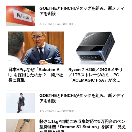
GOETHEとFINCHIがタッグを組み、新メディ
アを創設
AD（FINCHI on GOETHE）
日本HPはなぜ「Rakuten A
Ryzen 7 H255／24GBメモリ
I」を採用したのか？ 岡戸社
／1TBストレージのミニPC
長に直撃
「ACEMAGIC F5A」がタイ
ムセールで41％オフの10万69
98円に
GOETHEとFINCHIがタッグを組み、新メディ
アを創設
AD（FINCHI on GOETHE）
軽さ1.1kg×自動ごみ収集対応で5万円台のペン
型掃除機「Dreame S1 Station」を試す 見え
た長所と短所