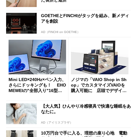
GOETHEとFINCHIがタッグを組み、新メディ
アを創設
AD（FINCHI on GOETHE）
Mini LED×240Hz×ペン入力、
ノジマの「VAIO Shop in Sh
さらにドッキングも！ EHO
op」でカスタマイズVAIOを
MEWEIの"全部入り"16型モ
購入可能に 店頭でデザイン
バイルディスプレイ「TM-16
や質感を確認しながら購入可
0PW」徹底レビュー
能
【大人気】ひんやり冷感寝具で快適な睡眠をあ
なたに。
AD（アイリスプラザ）
10万円台で手に入る、理想の座り心地 電動