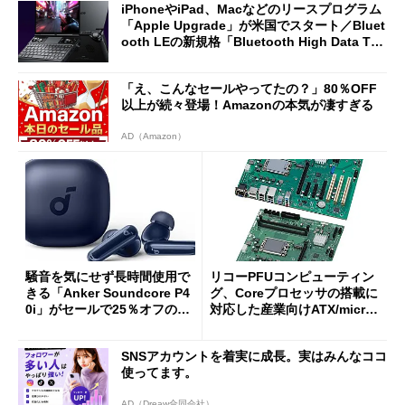
iPhoneやiPad、Macなどのリースプログラム
「Apple Upgrade」が米国でスタート／Bluet
ooth LEの新規格「Bluetooth High Data Thr
oughput」が明...
「え、こんなセールやってたの？」80％OFF
以上が続々登場！Amazonの本気が凄すぎる
AD（Amazon）
騒音を気にせず長時間使用で
リコーPFUコンピューティン
きる「Anker Soundcore P4
グ、Coreプロセッサの搭載に
0i」がセールで25％オフの59
対応した産業向けATX/micro
90円に
ATXマザーボード
SNSアカウントを着実に成長。実はみんなココ
使ってます。
AD（Dreaw合同会社）