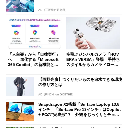
AD（三菱総合研究所）
「人主導」から「自律実行」
空飛ぶジンバルカメラ「HOV
へ――進化する「Microsoft
ERAir VERSA」登場 手持ち
365 Copilot」の新機能とエ
スタイルからカメラドローン
ージェントAIの現在地
に合体変形
【西野亮廣】つくりたいものを追求できる環境
の作り方とは
AD（FINCHI on GOETHE）
Snapdragon X2搭載「Surface Laptop 13.8
インチ」「Surface Pro 13インチ」はCopilot
+ PCの“完成形”？ 外観をじっくりとチェッ
クしてみた