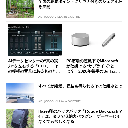
全国の絶景ポイントにサウナ付きのシェア別荘
を展開
AD（COCO VILLA on GOETHE）
AIデータセンターの“真の実
PC市場の逆風下でMicrosoft
力”を左右する「CPU」 そ
が仕掛ける“サプライズ”と
の復権の背景にあるものと
は？ 2026年後半のSurface
は？
新製品を予想する
すべてが絶景、収益も得られるその仕組みとは
AD（COCO VILLA on GOETHE）
Razer印のバックパック「Rogue Backpack V
4」は、タフで収納力バツグン ゲーマーじゃ
なくても欲しくなる