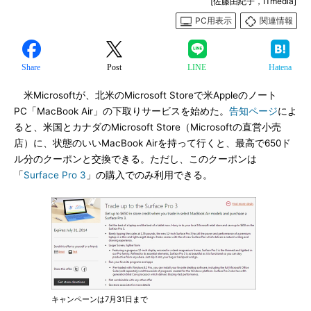
[佐藤由紀子，ITmedia]
PC用表示
関連情報
Share
Post
LINE
Hatena
米Microsoftが、北米のMicrosoft Storeで米Appleのノート
PC「MacBook Air」の下取りサービスを始めた。
告知ページ
によ
ると、米国とカナダのMicrosoft Store（Microsoftの直営小売
店）に、状態のいいMacBook Airを持って行くと、最高で650ド
ル分のクーポンと交換できる。ただし、このクーポンは
「
Surface Pro 3
」の購入でのみ利用できる。
キャンペーンは7月31日まで