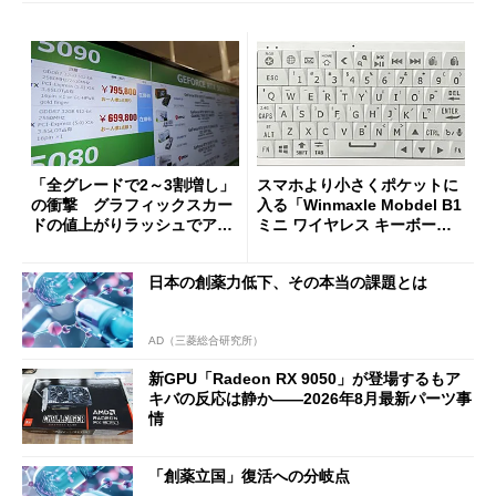
「全グレードで2～3割増し」
スマホより小さくポケットに
の衝撃 グラフィックスカー
入る「Winmaxle Mobdel B1
ドの値上がりラッシュでアキ
ミニ ワイヤレス キーボー
バの購入制限が深刻化
ド」がセールで10％オフの37
94円に
日本の創薬力低下、その本当の課題とは
AD（三菱総合研究所）
新GPU「Radeon RX 9050」が登場するもア
キバの反応は静か――2026年8月最新パーツ事
情
「創薬立国」復活への分岐点