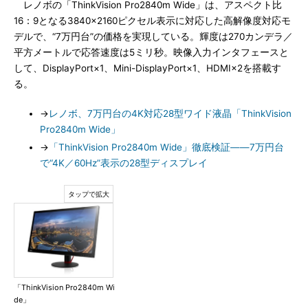
レノボの「ThinkVision Pro2840m Wide」は、アスペクト比
16：9となる3840×2160ピクセル表示に対応した高解像度対応モ
デルで、“7万円台”の価格を実現している。輝度は270カンデラ／
平方メートルで応答速度は5ミリ秒。映像入力インタフェースと
して、DisplayPort×1、Mini-DisplayPort×1、HDMI×2を搭載す
る。
→
レノボ、7万円台の4K対応28型ワイド液晶「ThinkVision
Pro2840m Wide」
→
「ThinkVision Pro2840m Wide」徹底検証――7万円台
で“4K／60Hz”表示の28型ディスプレイ
「ThinkVision Pro2840m Wi
de」