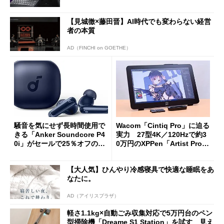
oughput」が明...
【見城徹×藤田晋】AI時代でも変わらない経営
者の本質
AD（FINCHI on GOETHE）
騒音を気にせず長時間使用で
Wacom「Cintiq Pro」に迫る
きる「Anker Soundcore P4
実力 27型4K／120Hzで約3
0i」がセールで25％オフの59
0万円のXPPen「Artist Pro 2
90円に
7（Gen 2）」でお絵描きして
分かった魅力と妥協点
【大人気】ひんやり冷感寝具で快適な睡眠をあ
なたに。
AD（アイリスプラザ）
軽さ1.1kg×自動ごみ収集対応で5万円台のペン
型掃除機「Dreame S1 Station」を試す 見え