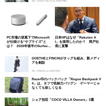
AD（COCO VILLA on GOETHE）
PC市場の逆風下でMicrosoft
日本HPはなぜ「Rakuten A
が仕掛ける“サプライズ”と
I」を採用したのか？ 岡戸社
は？ 2026年後半のSurface
長に直撃
新製品を予想する
GOETHEとFINCHIがタッグを組み、新メディ
アを創設
AD（FINCHI on GOETHE）
Razer印のバックパック「Rogue Backpack V
4」は、タフで収納力バツグン ゲーマーじゃ
なくても欲しくなる
シェア別荘「COCO VILLA Owners」3選