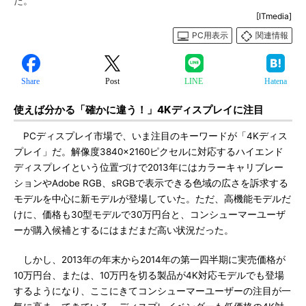
た。
[ITmedia]
PC用表示
関連情報
Share
Post
LINE
Hatena
使えば分かる「確かに違う！」4Kディスプレイに注目
PCディスプレイ市場で、いま注目のキーワードが「4Kディス
プレイ」だ。解像度3840×2160ピクセルに対応するハイエンド
ディスプレイという位置づけで2013年にはカラーキャリブレー
ションやAdobe RGB、sRGBで表示できる色域の広さを訴求する
モデルを中心に新モデルが登場していた。ただ、高機能モデルだ
けに、価格も30型モデルで30万円台と、コンシューマーユーザ
ーが購入候補とするにはまだまだ高い状況だった。
しかし、2013年の年末から2014年の第一四半期に実売価格が
10万円台、または、10万円を切る製品が4K対応モデルでも登場
するようになり、ここにきてコンシューマーユーザーの注目が一