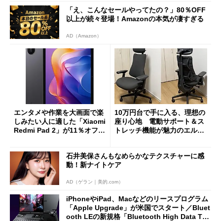
「え、こんなセールやってたの？」80％OFF
以上が続々登場！Amazonの本気が凄すぎる
AD（Amazon）
エンタメや作業を大画面で楽
10万円台で手に入る、理想の
しみたい人に適した「Xiaomi
座り心地 電動サポート＆ス
Redmi Pad 2」が11％オフの
トレッチ機能が魅力のエルゴ
2万4980円に
ノミクスチェア「LiberNovo
Omni Gen」を試す
石井美保さんもなめらかなテクスチャーに感
動！新ナイトケア
AD（ゲラン｜美的.com）
iPhoneやiPad、Macなどのリースプログラム
「Apple Upgrade」が米国でスタート／Bluet
ooth LEの新規格「Bluetooth High Data Thr