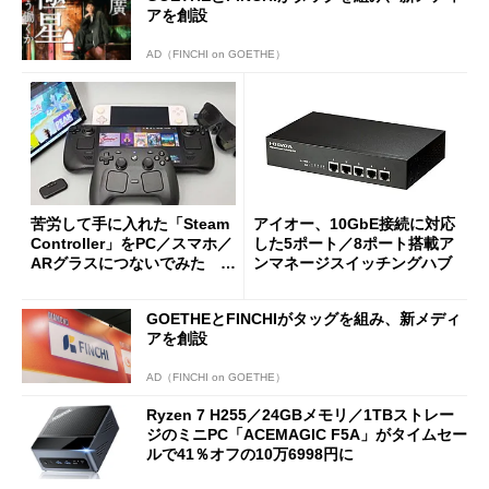
アを創設
AD（FINCHI on GOETHE）
苦労して手に入れた「Steam
アイオー、10GbE接続に対応
Controller」をPC／スマホ／
した5ポート／8ポート搭載ア
ARグラスにつないでみた ゲ
ンマネージスイッチングハブ
ーム体験や実用性は？
GOETHEとFINCHIがタッグを組み、新メディ
アを創設
AD（FINCHI on GOETHE）
Ryzen 7 H255／24GBメモリ／1TBストレー
ジのミニPC「ACEMAGIC F5A」がタイムセー
ルで41％オフの10万6998円に