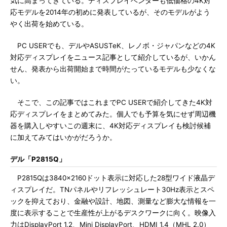
気に高まってきている。ディスプレイベンダーも低価格の4K対
応モデルを2014年の初めに発表しているが、そのモデルがよう
やく出荷を始めている。
PC USERでも、デルやASUSTeK、レノボ・ジャパンなどの4K
対応ディスプレイをニュース記事として紹介しているが、いかん
せん、発表から出荷開始まで時間がたっているモデルも少なくな
い。
そこで、この記事ではこれまでPC USERで紹介してきた4K対
応ディスプレイをまとめてみた。個人でも予算を気にせず周辺機
器を購入しやすいこの週末に、4K対応ディスプレイも検討候補
に加えてみてはいかがだろうか。
デル「P2815Q」
P2815Qは3840×2160ドット表示に対応した28型ワイド液晶デ
ィスプレイだ。TNパネルやリフレッシュレート30Hz表示とスペ
ックを抑えており、金融や設計、地図、測量など膨大な情報を一
度に表示することで生産性が上がるデスクワークに向く。映像入
力はDisplayPort 1.2、Mini DisplayPort、HDMI 1.4（MHL 2.0）