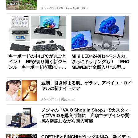
AD（COCO VILLA on GOETHE）
キーボードの中にPCが丸ごと
Mini LED×240Hz×ペン入力、
イン！ HPが切り開く新ジャ
さらにドッキングも！ EHO
ンル「キーボード内蔵PC」の
MEWEIの"全部入り"16型モ
使い勝手を徹底検証
バイルディスプレイ「TM-16
0PW」徹底レビュー
翌朝、引き締まる肌。ゲラン、アベイユ・ロイ
ヤルの新ナイトケア
AD（ゲラン｜美的.com）
ノジマの「VAIO Shop in Shop」でカスタマ
イズVAIOを購入可能に 店頭でデザインや質
感を確認しながら購入可能
GOETHEとFINCHIがタッグを組み、新メディ