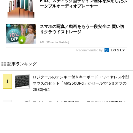
FIIO、スティック型デザイン筐体を採用したポ
ータブルオーディオプレーヤー
スマホの写真／動画をもう一段安全に 買い切
りクラウドストレージ
AD（ITmedia Mobile）
Recommended by
記事ランキング
ロジクールのテンキー付きキーボード・ワイヤレス小型
マウスのセット「MK250GRd」がセールで15％オフの
2980円に
アイオーデータの価格改定、一部モデルは25万円超の大
幅値上げに
巨大スティックが生み出す謎の“脳汁感” XPPen「Pilot
Pro 編集コンソール」のお絵描き実用度をチェック