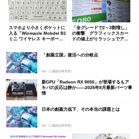
スマホより小さくポケットに
「全グレードで2～3割増し」
入る「Winmaxle Mobdel B1
の衝撃 グラフィックスカー
ミニ ワイヤレス キーボー
ドの値上がりラッシュでアキ
ド」がセールで10％オフの37
バの購入制限が深刻化
94円に
「創薬立国」復活への分岐点
AD（三菱総合研究所）
新GPU「Radeon RX 9050」が登場するもア
キバの反応は静か――2026年8月最新パーツ事
情
日本の創薬力低下、その本当の課題とは
AD（三菱総合研究所）