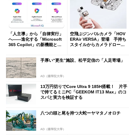
「人主導」から「自律実行」
空飛ぶジンバルカメラ「HOV
へ――進化する「Microsoft
ERAir VERSA」登場 手持ち
365 Copilot」の新機能とエ
スタイルからカメラドローン
ージェントAIの現在地
に合体変形
手厚い“更生”施設、松平定信の「人足寄場」
AD（國學院大學）
13万円切りでCore Ultra 9 185H搭載！ 片手
で持てるミニPC「GEEKOM IT13 Max」のコ
スパと実力を検証する
八つの頭と尾を持つ大蛇ーヤマタノオロチ
AD（國學院大學）