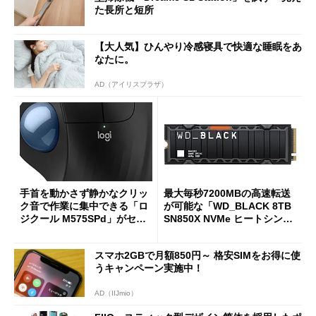
た長所と短所
【大人気】ひんやり冷感寝具で快適な睡眠をあ
なたに。
AD（アイリスプラザ）
手首を動かさず静かなクリッ
最大毎秒7200MBの高速転送
ク音で作業に集中できる「ロ
が可能な「WD_BLACK 8TB
ジクール M575SPd」がセー
SN850X NVMe ヒートシンク
ルで33％オフの5280円に
付き」が18％オフの17万508
7円に
スマホ2GBで月額850円～ 格安SIMをお得に使
うキャンペーン実施中！
AD（IIJmio）