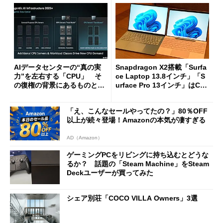
AIデータセンターの“真の実
Snapdragon X2搭載「Surfa
力”を左右する「CPU」 そ
ce Laptop 13.8インチ」「S
の復権の背景にあるものと
urface Pro 13インチ」はCop
は？
ilot+ PCの“完成形”？ 外観
をじっくりとチェックしてみ
「え、こんなセールやってたの？」80％OFF
た
以上が続々登場！Amazonの本気が凄すぎる
AD（Amazon）
ゲーミングPCをリビングに持ち込むとどうな
るか？ 話題の「Steam Machine」をSteam
Deckユーザーが買ってみた
シェア別荘「COCO VILLA Owners」3選