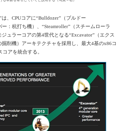
ける革新を牽引していくと説明する（写真＝右）
は、CPUコアに“Bulldozer”（ブルドー
イバー：杭打ち機）、“Steamroller”（スチームローラ
ラーコアの第4世代となる“Excavator”（エクス
掘削機）アーキテクチャを採用し、最大4基のx86コ
クスコアを統合する。