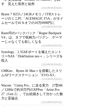
す 見えた長所と短所
（2026年08月06日）
Ryzen 7 H255／24GBメモリ／1TBストレ
ージのミニPC「ACEMAGIC F5A」がタイ
ムセールで41％オフの10万6998円に
（2026年08月05日）
Razer印のバックパック「Rogue Backpack
V4」は、タフで収納力バツグン ゲーマ
ーじゃなくても欲しくなる
（2026年08月05日）
Synology、2.5GbEポートを備えたエント
リーNAS「DiskStation neo＋」シリーズを
投入
（2026年08月06日）
GMKtec、Ryzen AI Max＋を搭載したスリ
ムAIワークステーション「EVO-X3」
（2026年08月06日）
Wacom「Cintiq Pro」に迫る実力 27型4K
／120Hzで約30万円のXPPen「Artist Pro
27（Gen 2）」でお絵描きして分かった魅
力と妥協点
（2026年08月05日）