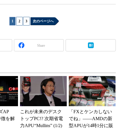
1
|
2
|
3
次のページへ
Share
ズAP
これが未来のデスク
「FXとケンカしない
の特徴を解
トップPC!? 次期省電
でね」――AMDの新
力APU“Mullins” (1/2)
型APUが14時1分に販