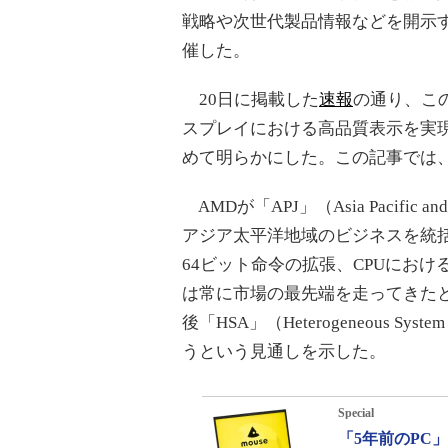
戦略や次世代製品情報などを開示するプラ
催した。
20日に掲載した
速報
の通り、こ
スプレイにおける高品質表示を実現す
めて明らかにした。この記事では、そ
AMDが「APJ」（Asia Pacifi
アジア太平洋地域のビジネスを統括す
64ビット命令の拡張、CPUにお
は常に市場の最先端を走ってきた
後「HSA」（Heterogeneous Sy
うという見通しを示した。
Special
「5年前のPC