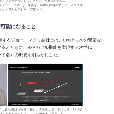
グモデルとして、MSIの「MSI GX70 3CC
（写真＝左）。AMDは、今後も、各国で独自のマーケティングや
ていく意向を示した（写真＝右）
oで可能になること
揮するジョー・マクリ副社長は、CPUとGPUの緊密な
するとともに、HSAのフル機能を実現する次世代
開発コード名）の概要を明らかにした。
・マクリ副社長は（写真＝左）、HSAのサポートにより、APUが