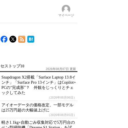
マイページ
セストップ10
2026年08月07日 更新
Snapdragon X2搭載「Surface Laptop 13.8イ
ンチ」「Surface Pro 13インチ」はCopilot+
PCの“完成形”？ 外観をじっくりとチェ
ックしてみた
（2026年08月06日）
アイオーデータの価格改定、一部モデル
は25万円超の大幅値上げに
（2026年08月05日）
軽さ1.1kg×自動ごみ収集対応で5万円台の
ペン型掃除機「Dreame S1 Station」を試