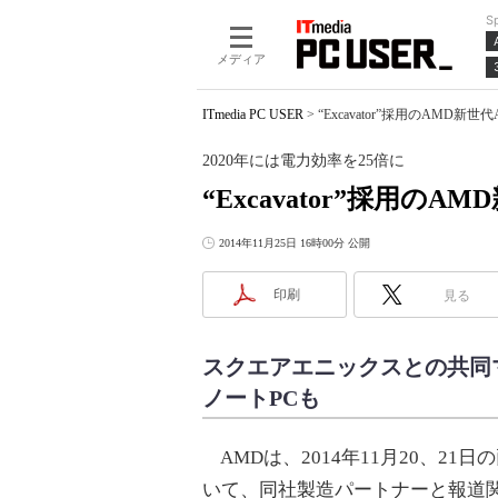
S
メディア
ITmedia PC USER
>
“Excavator”採用のAMD新
2020年には電力効率を25倍に
“Excavator”採用のA
2014年11月25日 16時00分 公開
印刷
見る
スクエアエニックスとの共同
ノートPCも
AMDは、2014年11月20、21日の両日
いて、同社製造パートナーと報道