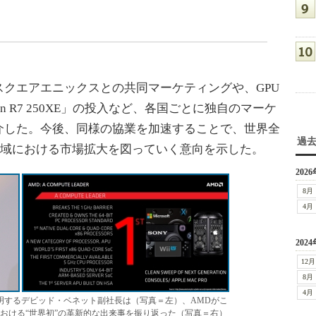
クエアエニックスとの共同マーケティングや、GPU
n R7 250XE」の投入など、各国ごとに独自のマーケ
介した。今後、同様の協業を加速することで、世界全
過
J地域における市場拡大を図っていく意向を示した。
2026
8月
4月
2024
12月
8月
4月
説明するデビッド・ベネット副社長は（写真＝左）、AMDがこ
おける“世界初”の革新的な出来事を振り返った（写真＝右）