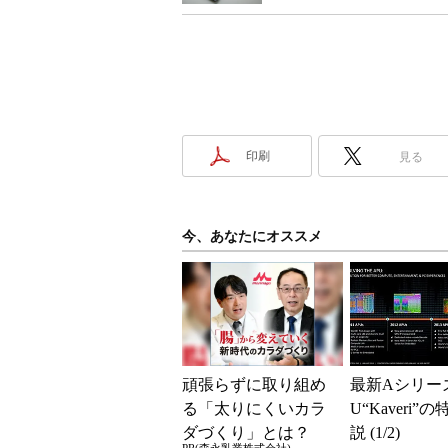
印刷
見る
今、あなたにオススメ
頑張らずに取り組め
最新Aシリー
る「太りにくいカラ
U“Kaveri”
ダづくり」とは？
説 (1/2)