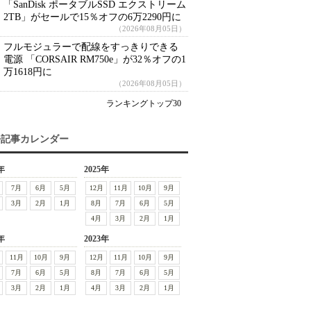
「SanDisk ポータブルSSD エクストリーム
2TB」がセールで15％オフの6万2290円に
（2026年08月05日）
フルモジュラーで配線をすっきりできる
電源 「CORSAIR RM750e」が32％オフの1
万1618円に
（2026年08月05日）
ランキングトップ30
去記事カレンダー
年
2025年
7月
6月
5月
12月
11月
10月
9月
3月
2月
1月
8月
7月
6月
5月
4月
3月
2月
1月
年
2023年
11月
10月
9月
12月
11月
10月
9月
7月
6月
5月
8月
7月
6月
5月
3月
2月
1月
4月
3月
2月
1月