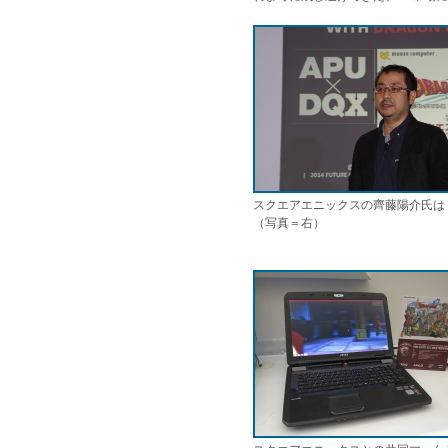
スクエアエニックスの齊藤陽介氏は
（写真＝右）