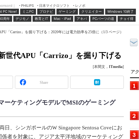
ponsord｜
日本マイクロソフト
レノボ
PHILIPS
ミニPC
プロナビ
ゲーミング
クリエイター
Windows 10終了
AI PC Now!
30周年
デジモノ
教育とIT
Mac・iPad
アキバ
PCパーツの道
チョイ得
世代APU「Carrizo」を掘り下げる：2020年には電力効率を25倍に（1/3 ページ）
MD新世代APU「Carrizo」を掘り下げる
[本間文，
ITmedia
]
アク
Share
マーケティングモデルでMSIのゲーミング
、シンガポールのW Singapore Sentosa Coveにお
関係者を対象に、アジア太平洋地域のマーケティング