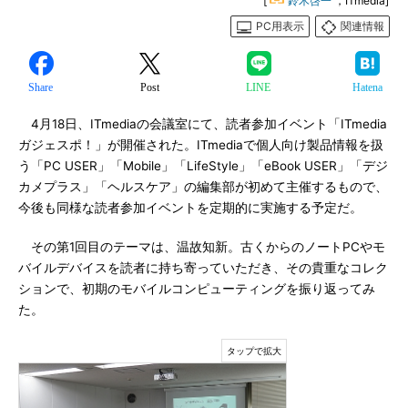
[
鈴木啓一
，ITmedia]
PC用表示
関連情報
Share
Post
LINE
Hatena
4月18日、ITmediaの会議室にて、読者参加イベント「ITmedia
ガジェスポ！」が開催された。ITmediaで個人向け製品情報を扱
う「PC USER」「Mobile」「LifeStyle」「eBook USER」「デジ
カメプラス」「ヘルスケア」の編集部が初めて主催するもので、
今後も同様な読者参加イベントを定期的に実施する予定だ。
その第1回目のテーマは、温故知新。古くからのノートPCやモ
バイルデバイスを読者に持ち寄っていただき、その貴重なコレク
ションで、初期のモバイルコンピューティングを振り返ってみ
た。