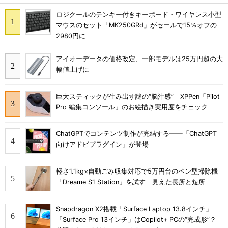
ロジクールのテンキー付きキーボード・ワイヤレス小型
マウスのセット「MK250GRd」がセールで15％オフの
2980円に
アイオーデータの価格改定、一部モデルは25万円超の大
幅値上げに
巨大スティックが生み出す謎の“脳汁感” XPPen「Pilot
Pro 編集コンソール」のお絵描き実用度をチェック
ChatGPTでコンテンツ制作が完結する――「ChatGPT
向けアドビプラグイン」が登場
軽さ1.1kg×自動ごみ収集対応で5万円台のペン型掃除機
「Dreame S1 Station」を試す 見えた長所と短所
Snapdragon X2搭載「Surface Laptop 13.8インチ」
「Surface Pro 13インチ」はCopilot+ PCの“完成形”？