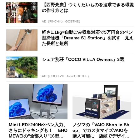
【西野亮廣】つくりたいものを追求できる環境
の作り方とは
AD（FINCHI on GOETHE）
軽さ1.1kg×自動ごみ収集対応で5万円台のペン
型掃除機「Dreame S1 Station」を試す 見え
た長所と短所
シェア別荘「COCO VILLA Owners」3選
AD（COCO VILLA on GOETHE）
Mini LED×240Hz×ペン入力、
ノジマの「VAIO Shop in Sh
さらにドッキングも！ EHO
op」でカスタマイズVAIOを
MEWEIの"全部入り"16型モ
購入可能に 店頭でデザイン