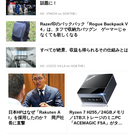
話題に！
AD（FINCHI on GOETHE）
Razer印のバックパック「Rogue Backpack V
4」は、タフで収納力バツグン ゲーマーじゃ
なくても欲しくなる
すべてが絶景、収益も得られるその仕組みとは
AD（COCO VILLA on GOETHE）
日本HPはなぜ「Rakuten A
Ryzen 7 H255／24GBメモリ
I」を採用したのか？ 岡戸社
／1TBストレージのミニPC
長に直撃
「ACEMAGIC F5A」がタイ
ムセールで41％オフの10万69
98円に