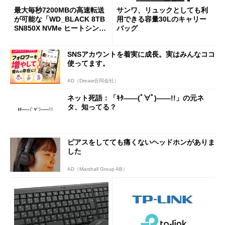
最大毎秒7200MBの高速転送
サンワ、リュックとしても利
が可能な「WD_BLACK 8TB
用できる容量30Lのキャリー
SN850X NVMe ヒートシンク
バッグ
付き」が18％オフの17万508
7円に
SNSアカウントを着実に成長。実はみんなココ
使ってます。
AD（Dreaw合同会社）
ネット死語：「ｷﾀ――(ﾟ∀ﾟ)――!!」の元ネ
タ、知ってる？
ピアスをしてても痛くないヘッドホンがありま
した
AD（Marshall Group AB）