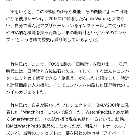
実をいうと、この3機種の仕様や機能、その機能によって可能
になる使用シーンは、2015年に登場したApple Watchと大差な
い。自分で選んだアプリケーションをインストールして使うPC
やPDA的な機能を持った新しい形の腕時計という“不変のコンセ
プト”という意味で歴史は繰り返しているようだ。
竹村氏は、ここで、FOSSIL製の「日時計」を取り出し、江戸
時代には、日時計と方位磁石と矢立、そして、そろばんをコンパ
クトにまとめて携帯できる「旅道具」があったと紹介した。時計
と計算機能と入力機能、そしてコンパスを内蔵した江戸時代のモ
バイルガジェットだ。
竹村氏は、自身が関わったプロジェクトで、IBMが2001年に発
表した「WatchPad」について紹介した。WatchPadはLinuxが動
くSmartWatchだ。その試作機は現在も動作するという。結局、
IBMはWatchPadを製品化しなかったが、開発パートナーのシチ
ズンが、当時のコンセプトの一部を同社のi:VirtM（アイバード