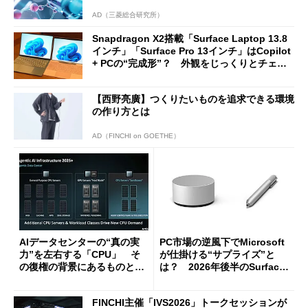
AD（三菱総合研究所）
Snapdragon X2搭載「Surface Laptop 13.8
インチ」「Surface Pro 13インチ」はCopilot
+ PCの“完成形”？ 外観をじっくりとチェッ
クしてみた
【西野亮廣】つくりたいものを追求できる環境
の作り方とは
AD（FINCHI on GOETHE）
AIデータセンターの“真の実
PC市場の逆風下でMicrosoft
力”を左右する「CPU」 そ
が仕掛ける“サプライズ”と
の復権の背景にあるものと
は？ 2026年後半のSurface
は？
新製品を予想する
FINCHI主催「IVS2026」トークセッションが