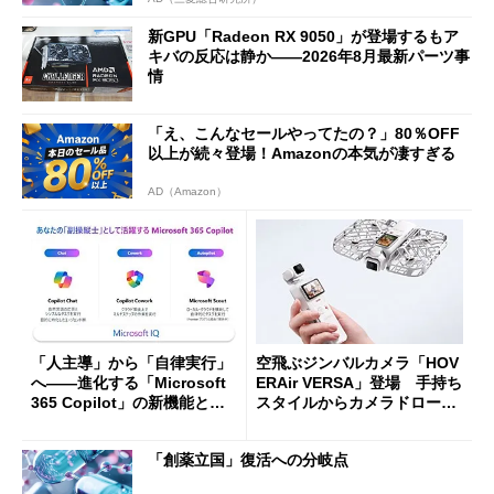
新GPU「Radeon RX 9050」が登場するもア
キバの反応は静か――2026年8月最新パーツ事
情
「え、こんなセールやってたの？」80％OFF
以上が続々登場！Amazonの本気が凄すぎる
AD（Amazon）
「人主導」から「自律実行」
空飛ぶジンバルカメラ「HOV
へ――進化する「Microsoft
ERAir VERSA」登場 手持ち
365 Copilot」の新機能とエ
スタイルからカメラドローン
ージェントAIの現在地
に合体変形
「創薬立国」復活への分岐点