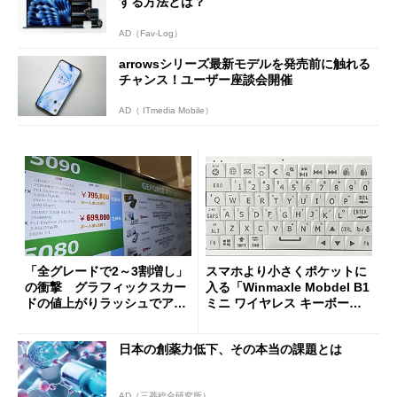
する方法とは？
AD（Fav-Log）
arrowsシリーズ最新モデルを発売前に触れる
チャンス！ユーザー座談会開催
AD（ ITmedia Mobile）
「全グレードで2～3割増し」
スマホより小さくポケットに
の衝撃 グラフィックスカー
入る「Winmaxle Mobdel B1
ドの値上がりラッシュでアキ
ミニ ワイヤレス キーボー
バの購入制限が深刻化
ド」がセールで10％オフの37
94円に
日本の創薬力低下、その本当の課題とは
AD（三菱総合研究所）