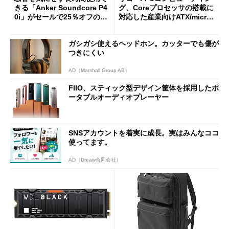
きる「Anker Soundcore P4
グ、Coreプロセッサの搭載に
0i」がセールで25％オフの59
対応した産業向けATX/micro
90円に
ATXマザーボード
ガシガシ使えるヘッドホン。カッターでも傷が
つきにくい
AD（Marshall Group AB）
FIIO、スティック型デザイン筐体を採用したポ
ータブルオーディオプレーヤー
SNSアカウントを着実に成長。実はみんなココ
使ってます。
AD（Dreaw合同会社）