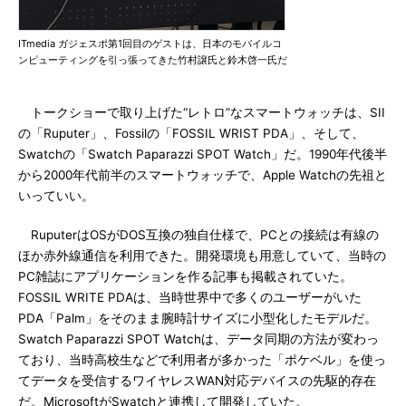
ITmedia ガジェスポ第1回目のゲストは、日本のモバイルコ
ンピューティングを引っ張ってきた竹村譲氏と鈴木啓一氏だ
トークショーで取り上げた“レトロ”なスマートウォッチは、SII
の「Ruputer」、Fossilの「FOSSIL WRIST PDA」、そして、
Swatchの「Swatch Paparazzi SPOT Watch」だ。1990年代後半
から2000年代前半のスマートウォッチで、Apple Watchの先祖と
いっていい。
RuputerはOSがDOS互換の独自仕様で、PCとの接続は有線の
ほか赤外線通信を利用できた。開発環境も用意していて、当時の
PC雑誌にアプリケーションを作る記事も掲載されていた。
FOSSIL WRITE PDAは、当時世界中で多くのユーザーがいた
PDA「Palm」をそのまま腕時計サイズに小型化したモデルだ。
Swatch Paparazzi SPOT Watchは、データ同期の方法が変わっ
ており、当時高校生などで利用者が多かった「ポケベル」を使っ
てデータを受信するワイヤレスWAN対応デバイスの先駆的存在
だ。MicrosoftがSwatchと連携して開発していた。