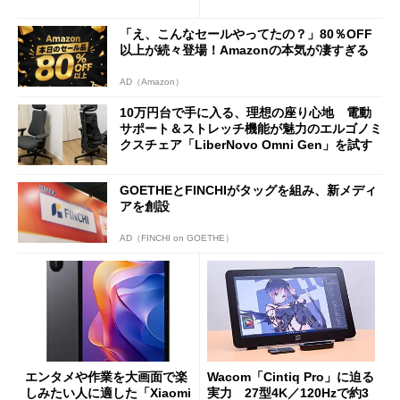
バイルディスプレイ「TM-16
や質感を確認しながら購入可
0PW」徹底レビュー
能
「え、こんなセールやってたの？」80％OFF
以上が続々登場！Amazonの本気が凄すぎる
AD（Amazon）
10万円台で手に入る、理想の座り心地 電動
サポート＆ストレッチ機能が魅力のエルゴノミ
クスチェア「LiberNovo Omni Gen」を試す
GOETHEとFINCHIがタッグを組み、新メディ
アを創設
AD（FINCHI on GOETHE）
エンタメや作業を大画面で楽
Wacom「Cintiq Pro」に迫る
しみたい人に適した「Xiaomi
実力 27型4K／120Hzで約3