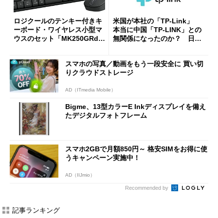
ロジクールのテンキー付きキ
米国が本社の「TP-Link」
ーボード・ワイヤレス小型マ
本当に中国「TP-LINK」との
ウスのセット「MK250GRd」
無関係になったのか？ 日本
がセールで15％オフの2980円
法人に聞く
に
スマホの写真／動画をもう一段安全に 買い切
りクラウドストレージ
AD（ITmedia Mobile）
Bigme、13型カラーE Inkディスプレイを備え
たデジタルフォトフレーム
スマホ2GBで月額850円～ 格安SIMをお得に使
うキャンペーン実施中！
AD（IIJmio）
Recommended by
記事ランキング