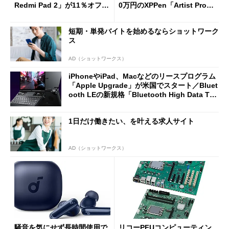
Redmi Pad 2」が11％オフの
0万円のXPPen「Artist Pro 2
2万4980円に
7（Gen 2）」でお絵描きして
分かった魅力と妥協点
短期・単発バイトを始めるならショットワーク
ス
AD（ショットワークス）
iPhoneやiPad、Macなどのリースプログラム
「Apple Upgrade」が米国でスタート／Bluet
ooth LEの新規格「Bluetooth High Data Thr
oughput」が明...
1日だけ働きたい、を叶える求人サイト
AD（ショットワークス）
騒音を気にせず長時間使用で
リコーPFUコンピューティン