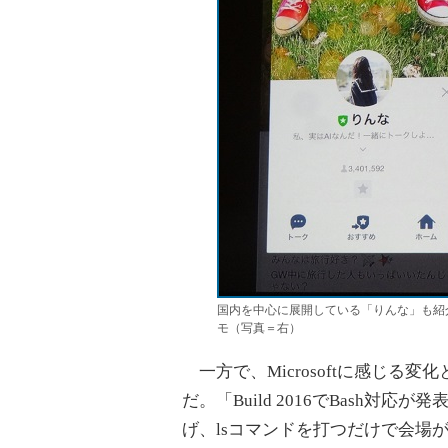
国内を中心に展開している「りんな」も紹
モ（写真＝右）
一方で、Microsoftに感じる
だ。「Build 2016でBash対
げ、lsコマンドを打つだけで会場