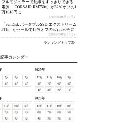
フルモジュラーで配線をすっきりできる
電源 「CORSAIR RM750e」が32％オフの1
万1618円に
（2026年08月05日）
「SanDisk ポータブルSSD エクストリーム
2TB」がセールで15％オフの6万2290円に
（2026年08月05日）
ランキングトップ30
去記事カレンダー
年
2025年
7月
6月
5月
12月
11月
10月
9月
3月
2月
1月
8月
7月
6月
5月
4月
3月
2月
1月
年
2023年
11月
10月
9月
12月
11月
10月
9月
7月
6月
5月
8月
7月
6月
5月
3月
2月
1月
4月
3月
2月
1月