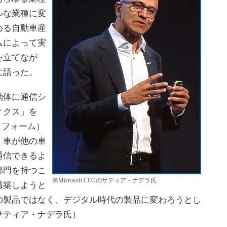
ルな業種に変
める自動車産
ムによって実
を立てなが
に語った。
動体に通信シ
ィクス」を
ラットフォーム）
、車が他の車
通信できるよ
部門を持つこ
米Microsoft CEOのサティア・ナデラ氏
構築しようと
の製品ではなく、デジタル時代の製品に変わろうとし
サティア・ナデラ氏）