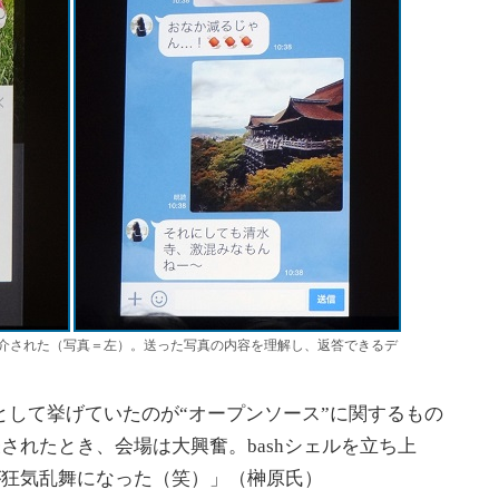
介された（写真＝左）。送った写真の内容を理解し、返答できるデ
変化として挙げていたのが“オープンソース”に関するもの
応が発表されたとき、会場は大興奮。bashシェルを立ち上
が狂気乱舞になった（笑）」（榊原氏）