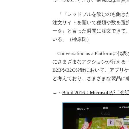
ワークのことだが、榊原氏は自然
「『レッドブルを飲むのも飽きた
注文サイトを開いて種類や数を選
ータ』と言った瞬間に注文できて、
いる」（榊原氏）
Conversation as a Pla
にさまざまなアクションが行える「
B2BやB2C分野において、アプ
と考えており、さまざまな製品に
→・
Build 2016：Microsoft