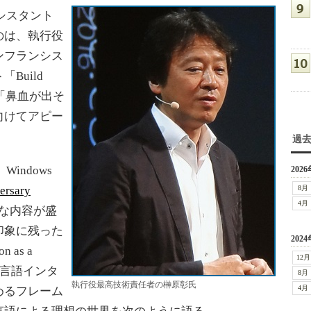
アシスタント
のは、執行役
ンフランシス
Build
「鼻血が出そ
向けてアピー
過
Windows
2026
ersary
8月
4月
な内容が盛
印象に残った
2024
 as a
12月
然言語インタ
8月
執行役最高技術責任者の榊原彰氏
4月
めるフレーム