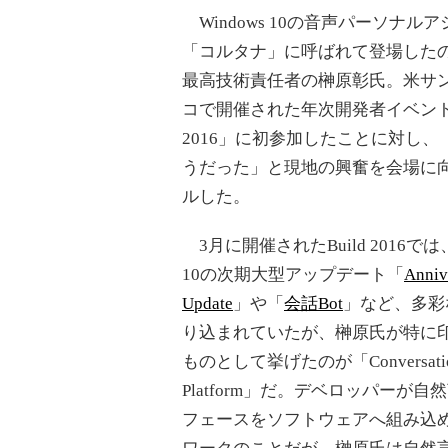
Windows 10の音声パーソナル
「コルタナ」に呼ばれて登場した
最高技術責任者の榊原彰氏。米サ
コで開催された年次開発者イベント「
2016」に初参加したことに対し、
うだった」と現地の興奮を会場に
ルした。
3月に開催されたBuild 2016では、
10の次期大型アップデート「
Anniv
Update
」や「
会話Bot
」など、多彩
り込まれていたが、榊原氏が特に
ものとして挙げたのが「Conversation
Platform」だ。デベロッパーが自
フェースをソフトウェアへ組み込