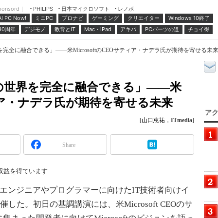
ponsord｜
日本マイクロソフト
レノボ
PHILIPS
ミニPC
プロナビ
ゲーミング
クリエイター
Windows 10終了
AI PC Now!
30周年
デジモノ
教育とIT
Mac・iPad
アキバ
PCパーツの道
チョイ得
に融合できる」――米MicrosoftのCEOサティア・ナデラ氏が期待を寄せる未来：de:c
の世界を完全に融合できる」――米
サティア・ナデラ氏が期待を寄せる未来
アク
[
山口恵祐
，
ITmedia
]
Share
収益を得ています
エンジニアやプログラマーに向けたIT技術者向けイ
で開催した。初日の基調講演には、米Microsoft CEOのサ