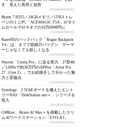
す 見えた長所と短所
（2026年08月06日）
Ryzen 7 H255／24GBメモリ／1TBストレ
ージのミニPC「ACEMAGIC F5A」がタイ
ムセールで41％オフの10万6998円に
（2026年08月05日）
Razer印のバックパック「Rogue Backpack
V4」は、タフで収納力バツグン ゲーマ
ーじゃなくても欲しくなる
（2026年08月05日）
Wacom「Cintiq Pro」に迫る実力 27型4K
／120Hzで約30万円のXPPen「Artist Pro
27（Gen 2）」でお絵描きして分かった魅
力と妥協点
（2026年08月05日）
Synology、2.5GbEポートを備えたエント
リーNAS「DiskStation neo＋」シリーズを
投入
（2026年08月06日）
GMKtec、Ryzen AI Max＋を搭載したスリ
ムAIワークステーション「EVO-X3」
（2026年08月06日）