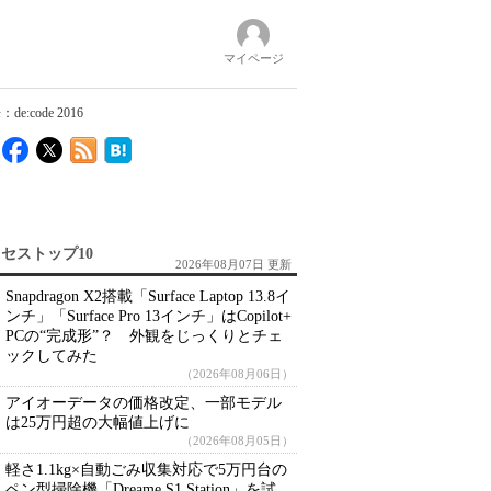
マイページ
ode 2016
セストップ10
2026年08月07日 更新
Snapdragon X2搭載「Surface Laptop 13.8イ
ンチ」「Surface Pro 13インチ」はCopilot+
PCの“完成形”？ 外観をじっくりとチェ
ックしてみた
（2026年08月06日）
アイオーデータの価格改定、一部モデル
は25万円超の大幅値上げに
（2026年08月05日）
軽さ1.1kg×自動ごみ収集対応で5万円台の
ペン型掃除機「Dreame S1 Station」を試