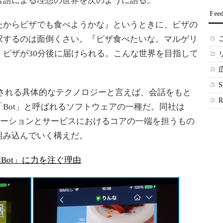
言語による理想の世界を次のように語る。
Fee
からピザでも食べようかな』というときに、ピザの
択するのは面倒くさい。『ピザ食べたいな。マルゲリ
ピザが30分後に届けられる。こんな世界を目指して
tformに代表される具体的なテクノロジーと言えば、会話をもと
Bot」と呼ばれるソフトウェアの一種だ。同社は
リケーションとサービスにおけるコアの一端を担うもの
組み込んでいく構えだ。
が「会話Bot」に力を注ぐ理由