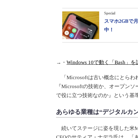
Special
スマホ2GBで
中！
→・
Windows 10で動く「Ba
「Microsoftは古い概念にと
『Microsoftの技術か、オー
で役に立つ技術なのか』という基準で
あらゆる業種は“デジタルカ
続いてステージに姿を現した米Micr
CEOのサティア・ナデラ氏は、「