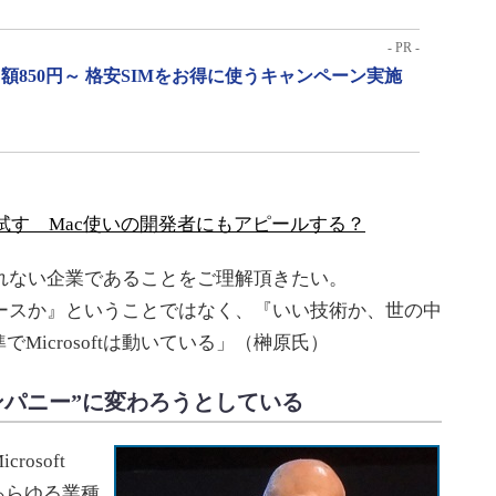
- PR -
月額850円～ 格安SIMをお得に使うキャンペーン実施
sh」を試す Mac使いの開発者にもアピールする？
らわれない企業であることをご理解頂きたい。
プンソースか』ということではなく、『いい技術か、世の中
Microsoftは動いている」（榊原氏）
ンパニー”に変わろうとしている
osoft
あらゆる業種