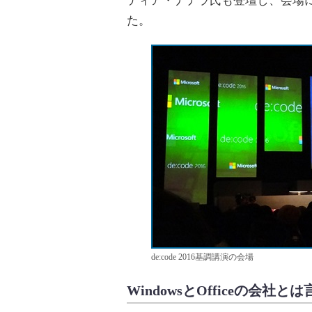
ティア・ナデラ氏も登壇し、会場に集
た。
de:code 2016基調講演の会場
WindowsとOfficeの会社と