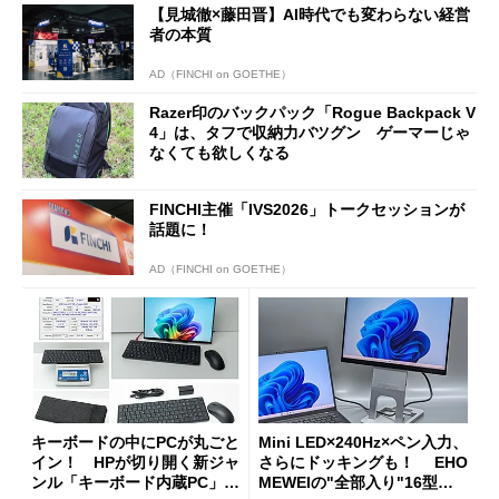
【見城徹×藤田晋】AI時代でも変わらない経営
者の本質
AD（FINCHI on GOETHE）
Razer印のバックパック「Rogue Backpack V
4」は、タフで収納力バツグン ゲーマーじゃ
なくても欲しくなる
FINCHI主催「IVS2026」トークセッションが
話題に！
AD（FINCHI on GOETHE）
キーボードの中にPCが丸ごと
Mini LED×240Hz×ペン入力、
イン！ HPが切り開く新ジャ
さらにドッキングも！ EHO
ンル「キーボード内蔵PC」の
MEWEIの"全部入り"16型モ