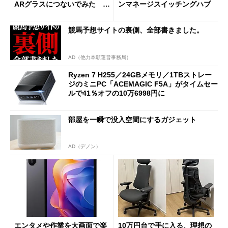
ARグラスにつないでみた ゲ
ンマネージスイッチングハブ
ーム体験や実用性は？
競馬予想サイトの裏側、全部書きました。
AD（他力本願運営事務局）
Ryzen 7 H255／24GBメモリ／1TBストレー
ジのミニPC「ACEMAGIC F5A」がタイムセー
ルで41％オフの10万6998円に
部屋を一瞬で没入空間にするガジェット
AD（デノン）
エンタメや作業を大画面で楽
10万円台で手に入る、理想の