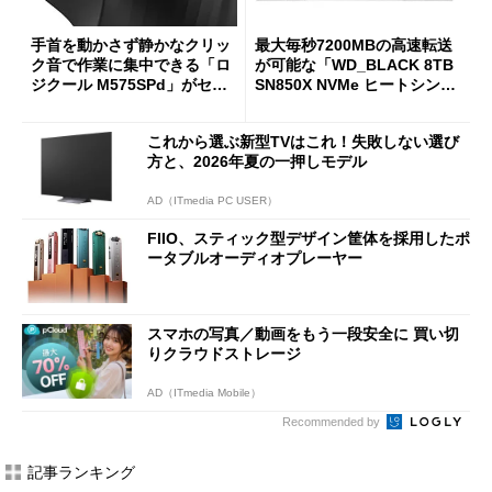
手首を動かさず静かなクリッ
最大毎秒7200MBの高速転送
ク音で作業に集中できる「ロ
が可能な「WD_BLACK 8TB
ジクール M575SPd」がセー
SN850X NVMe ヒートシンク
ルで33％オフの5280円に
付き」が18％オフの17万508
7円に
これから選ぶ新型TVはこれ！失敗しない選び
方と、2026年夏の一押しモデル
AD（ITmedia PC USER）
FIIO、スティック型デザイン筐体を採用したポ
ータブルオーディオプレーヤー
スマホの写真／動画をもう一段安全に 買い切
りクラウドストレージ
AD（ITmedia Mobile）
Recommended by
記事ランキング