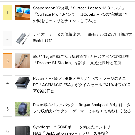
Snapdragon X2搭載「Surface Laptop 13.8インチ」
「Surface Pro 13インチ」はCopilot+ PCの“完成形”？
外観をじっくりとチェックしてみた
アイオーデータの価格改定、一部モデルは25万円超の大
幅値上げに
軽さ1.1kg×自動ごみ収集対応で5万円台のペン型掃除機
「Dreame S1 Station」を試す 見えた長所と短所
Ryzen 7 H255／24GBメモリ／1TBストレージのミニ
PC「ACEMAGIC F5A」がタイムセールで41％オフの10
万6998円に
Razer印のバックパック「Rogue Backpack V4」は、タ
フで収納力バツグン ゲーマーじゃなくても欲しくなる
Synology、2.5GbEポートを備えたエントリー
NAS「DiskStation neo＋」シリーズを投入