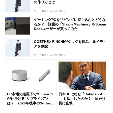
の作り方とは
AD（FINCHI on GOETHE）
ゲーミングPCをリビングに持ち込むとどうな
るか？ 話題の「Steam Machine」をSteam
Deckユーザーが買ってみた
GOETHEとFINCHIがタッグを組み、新メディ
アを創設
AD（FINCHI on GOETHE）
PC市場の逆風下でMicrosoft
日本HPはなぜ「Rakuten A
が仕掛ける“サプライズ”と
I」を採用したのか？ 岡戸社
は？ 2026年後半のSurface
長に直撃
新製品を予想する