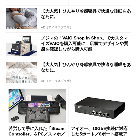
使い勝手を徹底検証
バイルディスプレイ「TM-16
0PW」徹底レビュー
【大人気】ひんやり冷感寝具で快適な睡眠をあ
なたに。
AD（アイリスプラザ）
ノジマの「VAIO Shop in Shop」でカスタマ
イズVAIOを購入可能に 店頭でデザインや質
感を確認しながら購入可能
【大人気】ひんやり冷感寝具で快適な睡眠をあ
なたに。
AD（アイリスプラザ）
苦労して手に入れた「Steam
アイオー、10GbE接続に対応
Controller」をPC／スマホ／
した5ポート／8ポート搭載ア