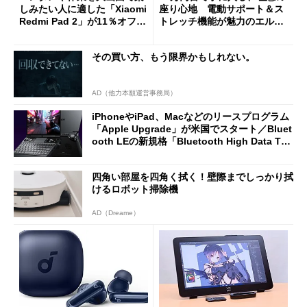
しみたい人に適した「Xiaomi
座り心地 電動サポート＆ス
Redmi Pad 2」が11％オフの
トレッチ機能が魅力のエルゴ
2万4980円に
ノミクスチェア「LiberNovo
Omni Gen」を試す
その買い方、もう限界かもしれない。
AD（他力本願運営事務局）
iPhoneやiPad、Macなどのリースプログラム
「Apple Upgrade」が米国でスタート／Bluet
ooth LEの新規格「Bluetooth High Data Thr
oughput」が明...
四角い部屋を四角く拭く！壁際までしっかり拭
けるロボット掃除機
AD（Dreame）