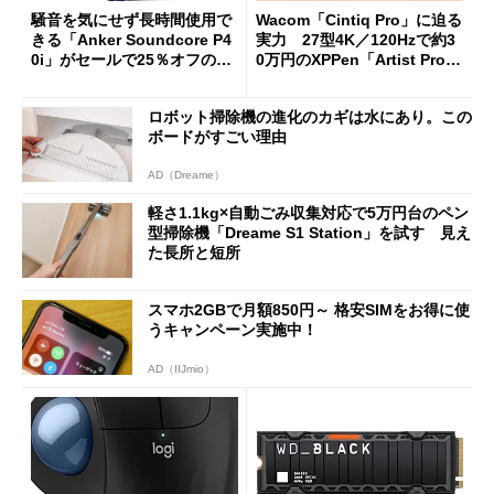
騒音を気にせず長時間使用で
Wacom「Cintiq Pro」に迫る
きる「Anker Soundcore P4
実力 27型4K／120Hzで約3
0i」がセールで25％オフの59
0万円のXPPen「Artist Pro 2
90円に
7（Gen 2）」でお絵描きして
分かった魅力と妥協点
ロボット掃除機の進化のカギは水にあり。この
ボードがすごい理由
AD（Dreame）
軽さ1.1kg×自動ごみ収集対応で5万円台のペン
型掃除機「Dreame S1 Station」を試す 見え
た長所と短所
スマホ2GBで月額850円～ 格安SIMをお得に使
うキャンペーン実施中！
AD（IIJmio）