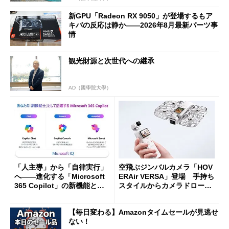
新GPU「Radeon RX 9050」が登場するもア
キバの反応は静か――2026年8月最新パーツ事
情
観光財源と次世代への継承
AD（國學院大學）
「人主導」から「自律実行」
空飛ぶジンバルカメラ「HOV
へ――進化する「Microsoft
ERAir VERSA」登場 手持ち
365 Copilot」の新機能とエ
スタイルからカメラドローン
ージェントAIの現在地
に合体変形
【毎日変わる】Amazonタイムセールが見逃せ
ない！