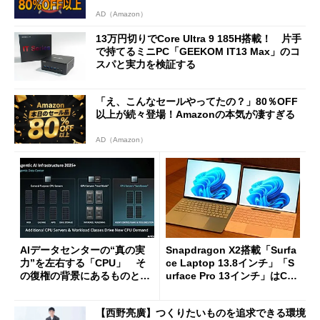
AD（Amazon）
13万円切りでCore Ultra 9 185H搭載！ 片手
で持てるミニPC「GEEKOM IT13 Max」のコ
スパと実力を検証する
「え、こんなセールやってたの？」80％OFF
以上が続々登場！Amazonの本気が凄すぎる
AD（Amazon）
AIデータセンターの“真の実
Snapdragon X2搭載「Surfa
力”を左右する「CPU」 そ
ce Laptop 13.8インチ」「S
の復権の背景にあるものと
urface Pro 13インチ」はCop
は？
ilot+ PCの“完成形”？ 外観
をじっくりとチェックしてみ
【西野亮廣】つくりたいものを追求できる環境
た