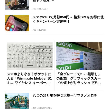
AD（BLAZE）
スマホ2GBで月額850円～ 格安SIMをお得に使
うキャンペーン実施中！
AD（IIJmio）
スマホより小さくポケットに
「全グレードで2～3割増し」
入る「Winmaxle Mobdel B1
の衝撃 グラフィックスカー
ミニ ワイヤレス キーボー
ドの値上がりラッシュでアキ
ド」がセールで10％オフの37
バの購入制限が深刻化
94円に
八つの頭と尾を持つ大蛇ーヤマタノオロチ
AD（國學院大學）