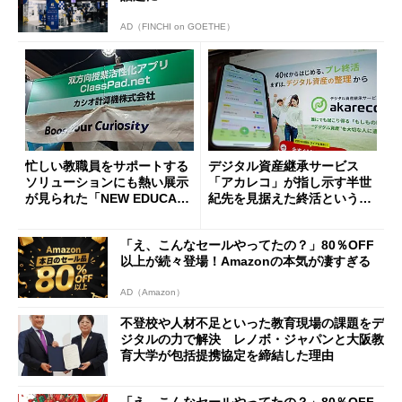
AD（FINCHI on GOETHE）
忙しい教職員をサポートする
デジタル資産継承サービス
ソリューションにも熱い展示
「アカレコ」が指し示す半世
が見られた「NEW EDUCATI
紀先を見据えた終活という課
ON EXPO 2024」レポート
題
「え、こんなセールやってたの？」80％OFF
以上が続々登場！Amazonの本気が凄すぎる
AD（Amazon）
不登校や人材不足といった教育現場の課題をデ
ジタルの力で解決 レノボ・ジャパンと大阪教
育大学が包括提携協定を締結した理由
「え、こんなセールやってたの？」80％OFF