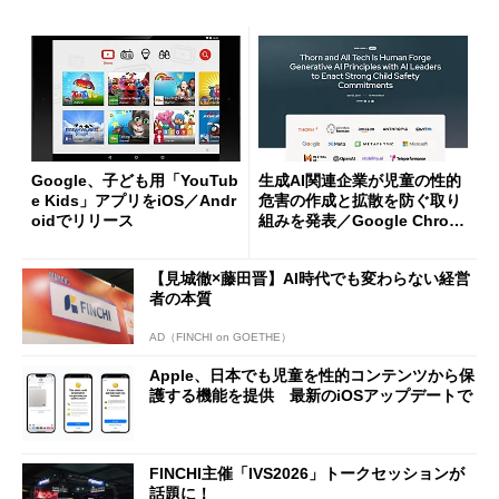
Google、子ども用「YouTub
生成AI関連企業が児童の性的
e Kids」アプリをiOS／Andr
危害の作成と拡散を防ぐ取り
oidでリリース
組みを発表／Google Chrom
eのサードパーティーCookie
廃止を延期に
【見城徹×藤田晋】AI時代でも変わらない経営
者の本質
AD（FINCHI on GOETHE）
Apple、日本でも児童を性的コンテンツから保
護する機能を提供 最新のiOSアップデートで
FINCHI主催「IVS2026」トークセッションが
話題に！