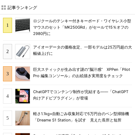
記事ランキング
ロジクールのテンキー付きキーボード・ワイヤレス小型
マウスのセット「MK250GRd」がセールで15％オフの
2980円に
アイオーデータの価格改定、一部モデルは25万円超の大
幅値上げに
巨大スティックが生み出す謎の“脳汁感” XPPen「Pilot
Pro 編集コンソール」のお絵描き実用度をチェック
ChatGPTでコンテンツ制作が完結する――「ChatGPT
向けアドビプラグイン」が登場
軽さ1.1kg×自動ごみ収集対応で5万円台のペン型掃除機
「Dreame S1 Station」を試す 見えた長所と短所