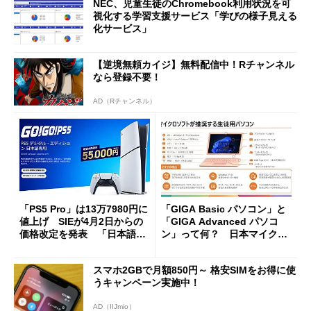
NEC、児童生徒のChromebook利用状況を可
視化する学習支援サービス「学びの様子見える
化サービス」
【逆境無頼カイジ】無料配信中！Rチャンネル
なら登録不要！
AD（Rチャンネル）
「PS5 Pro」は13万7980円に
「GIGA Basic パソコン」と
値上げ SIEが4月2日からの
「GIGA Advanced パソコ
価格改定を発表 「日本語専
ン」って何？ 日本マイクロ
用モデル」は据え置き
ソフトが描く“アフターGIG
A”への取り組み
スマホ2GBで月額850円～ 格安SIMをお得に使
うキャンペーン実施中！
AD（IIJmio）