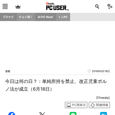
プロナビ
チョイ得！
AI PC Now!
ミニPC
連載
2016年6月18日
今日は何の日？：単純所持を禁止、改正児童ポル
ノ法が成立（6月18日）
[ITmedia]
PC用表示
関連情報