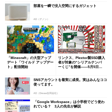
部屋を一瞬で没入空間にするガジェット
AD（デノン）
「Minecraft」の大型アップ
リンクス、Plextor製SSD購入
デート「ワイルド アップデー
者が対象の“シリアルナンバ
ト」配信開始
ーくじ”を開催――5月5日か
ら
SNSアカウントを着実に成長。実はみんなココ
使ってます。
AD（Dreaw合同会社）
「Google Workspace」は小学校でどう使わ
れている？ 3人の先生が解説