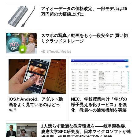
アイオーデータの価格改定、一部モデルは25
万円超の大幅値上げに
スマホの写真／動画をもう一段安全に 買い切
りクラウドストレージ
AD（ITmedia Mobile）
iOSとAndroid、アダルト動
NEC、学校授業向け「学びの
画をよく見ているのはどっ
様子見える化サービス」を強
ち？
化 教員への通知機能を実装
1人残らず最適な教育環境を――岐阜県教委、
慶應大学SFC研究所、日本マイクロソフトが連
携協定 岐阜県立学校のICT化を推進