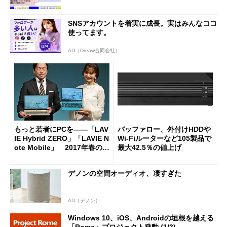
SNSアカウントを着実に成長。実はみんなココ
使ってます。
AD（Dreaw合同会社）
もっと若者にPCを――「LAV
バッファロー、外付けHDDや
IE Hybrid ZERO」「LAVIE N
Wi-Fiルーターなど105製品で
ote Mobile」 2017年春の挑
最大42.5％の値上げ
戦 (1/2)
デノンの空間オーディオ、凄すぎた
AD（デノン）
Windows 10、iOS、Androidの垣根を越える
「Rome」プロジェクト発動 (1/3)