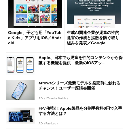
Google、子ども用「YouTub
生成AI関連企業が児童の性的
e Kids」アプリをiOS／Andr
危害の作成と拡散を防ぐ取り
oid...
組みを発表／Google ...
Apple、日本でも児童を性的コンテンツから保
護する機能を提供 最新のiOSアッ...
arrowsシリーズ最新モデルを発売前に触れる
チャンス！ユーザー座談会開催
AD（ ITmedia Mobile）
FPが解説！Apple製品を分割手数料0円で入手
する方法とは？
AD（Fav-Log）