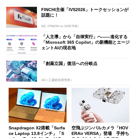
FINCHI主催「IVS2026」トークセッションが
話題に！
AD（FINCHI on GOETHE）
「人主導」から「自律実行」へ――進化する
「Microsoft 365 Copilot」の新機能とエージ
ェントAIの現在地
「創薬立国」復活への分岐点
AD（三菱総合研究所）
Snapdragon X2搭載「Surfa
空飛ぶジンバルカメラ「HOV
ce Laptop 13.8インチ」「S
ERAir VERSA」登場 手持ち