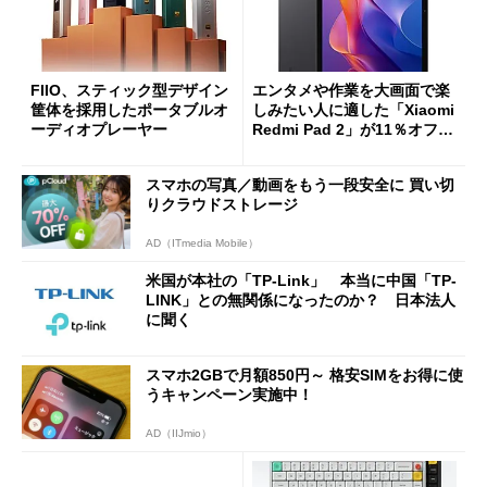
FIIO、スティック型デザイン
エンタメや作業を大画面で楽
筐体を採用したポータブルオ
しみたい人に適した「Xiaomi
ーディオプレーヤー
Redmi Pad 2」が11％オフの
2万4980円に
スマホの写真／動画をもう一段安全に 買い切
りクラウドストレージ
AD（ITmedia Mobile）
米国が本社の「TP-Link」 本当に中国「TP-
LINK」との無関係になったのか？ 日本法人
に聞く
スマホ2GBで月額850円～ 格安SIMをお得に使
うキャンペーン実施中！
AD（IIJmio）