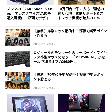
ノジマの「VAIO Shop in Sh
10万円台で手に入る、理想の
op」でカスタマイズVAIOを
座り心地 電動サポート＆ス
購入可能に 店頭でデザイン
トレッチ機能が魅力のエルゴ
や質感を確認しながら購入可
ノミクスチェア「LiberNovo
能
Omni Gen」を試す
【無料】洋楽ロック配信中！視聴で楽天ポイン
ト貯まる
AD（Rチャンネル）
ロジクールのテンキー付きキーボード・ワイヤ
レス小型マウスのセット「MK250GRd」がセ
ールで15％オフの2980円に
【無料】70年代洋楽配信中！視聴で楽天ポイ
ント貯まる
AD（Rチャンネル）