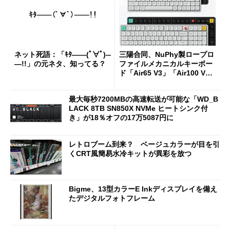
ネット死語：「ｷﾀ――(ﾟ∀ﾟ)―
三陽合同、NuPhy製ロープロ
―!!」の元ネタ、知ってる？
ファイルメカニカルキーボー
ド「Air65 V3」「Air100 V
3」を発売
最大毎秒7200MBの高速転送が可能な「WD_B
LACK 8TB SN850X NVMe ヒートシンク付
き」が18％オフの17万5087円に
レトロブーム到来？ ベージュカラーが目を引
くCRT風簡易水冷キットが異彩を放つ
Bigme、13型カラーE Inkディスプレイを備え
たデジタルフォトフレーム