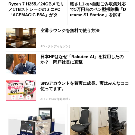
Ryzen 7 H255／24GBメモリ
軽さ1.1kg×自動ごみ収集対応
／1TBストレージのミニPC
で5万円台のペン型掃除機「D
「ACEMAGIC F5A」がタイ
reame S1 Station」を試す
ムセールで41％オフの10万69
見えた長所と短所
98円に
空港ラウンジを無料で使う方法
AD（クレディセゾン）
日本HPはなぜ「Rakuten AI」を採用したの
か？ 岡戸社長に直撃
SNSアカウントを着実に成長。実はみんなココ
使ってます。
AD（Dreaw合同会社）