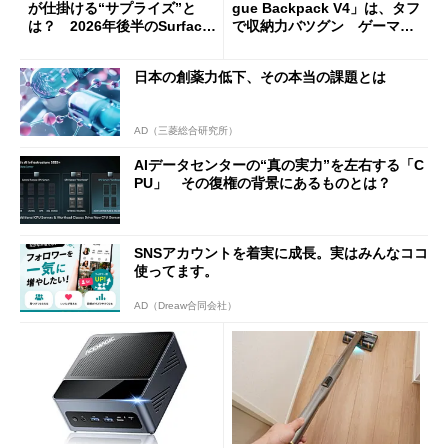
が仕掛ける“サプライズ”と
gue Backpack V4」は、タフ
は？ 2026年後半のSurface
で収納力バツグン ゲーマー
新製品を予想する
じゃなくても欲しくなる
日本の創薬力低下、その本当の課題とは
AD（三菱総合研究所）
AIデータセンターの“真の実力”を左右する「C
PU」 その復権の背景にあるものとは？
SNSアカウントを着実に成長。実はみんなココ
使ってます。
AD（Dreaw合同会社）