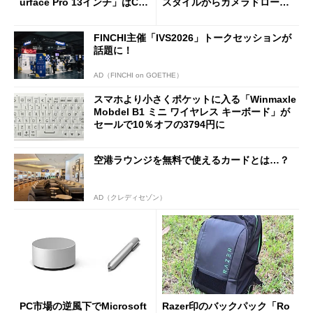
urface Pro 13インチ」はCop
スタイルからカメラドローン
ilot+ PCの“完成形”？ 外観
に合体変形
をじっくりとチェックしてみ
FINCHI主催「IVS2026」トークセッションが
た
話題に！
AD（FINCHI on GOETHE）
スマホより小さくポケットに入る「Winmaxle
Mobdel B1 ミニ ワイヤレス キーボード」が
セールで10％オフの3794円に
空港ラウンジを無料で使えるカードとは…？
AD（クレディセゾン）
PC市場の逆風下でMicrosoft
Razer印のバックパック「Ro