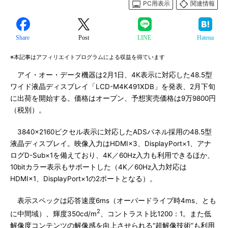
PC用表示
関連情報
Share
Post
LINE
Hatena
※本記事はアフィリエイトプログラムによる収益を得ています
アイ・オー・データ機器は2月1日、4K表示に対応した48.5型
ワイド液晶ディスプレイ「LCD-M4K491XDB」を発表、2月下旬
に出荷を開始する。価格はオープン、予想実売価格は9万9800円
（税別）。
3840×2160ピクセル表示に対応したADSパネル採用の48.5型
液晶ディスプレイ。映像入力はHDMI×3、DisplayPort×1、アナ
ログD-Sub×1を備えており、4K／60Hz入力も利用できるほか、
10bitカラー表示もサポートした（4K／60Hz入力対応は
HDMI×1、DisplayPort×1の2ポートとなる）。
表示スペックは応答速度6ms（オーバードライブ時4ms、とも
2
に中間域）、輝度350cd/m
、コントラスト比1200：1。また低
解像度コンテンツの解像感を向上させられる“超解像技術”も利用