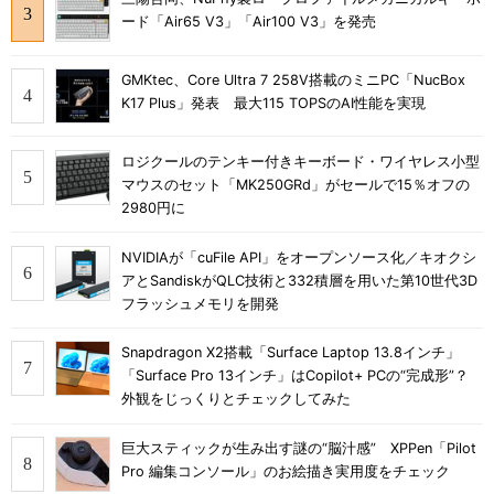
ード「Air65 V3」「Air100 V3」を発売
GMKtec、Core Ultra 7 258V搭載のミニPC「NucBox
K17 Plus」発表 最大115 TOPSのAI性能を実現
ロジクールのテンキー付きキーボード・ワイヤレス小型
マウスのセット「MK250GRd」がセールで15％オフの
2980円に
NVIDIAが「cuFile API」をオープンソース化／キオクシ
アとSandiskがQLC技術と332積層を用いた第10世代3D
フラッシュメモリを開発
Snapdragon X2搭載「Surface Laptop 13.8インチ」
「Surface Pro 13インチ」はCopilot+ PCの“完成形”？
外観をじっくりとチェックしてみた
巨大スティックが生み出す謎の“脳汁感” XPPen「Pilot
Pro 編集コンソール」のお絵描き実用度をチェック