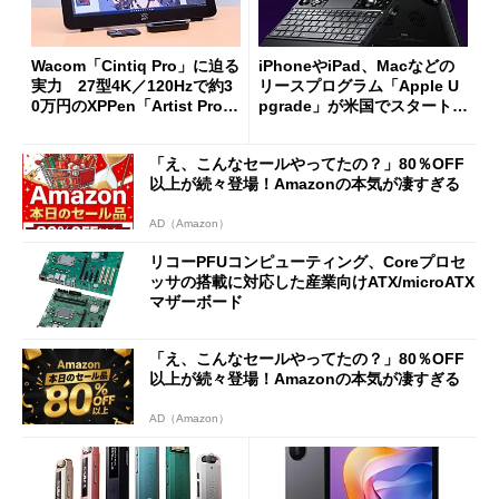
Wacom「Cintiq Pro」に迫る
iPhoneやiPad、Macなどの
実力 27型4K／120Hzで約3
リースプログラム「Apple U
0万円のXPPen「Artist Pro 2
pgrade」が米国でスタート／
7（Gen 2）」でお絵描きして
Bluetooth LEの新規格「Blu
分かった魅力と妥協点
etooth High Data Throughp
「え、こんなセールやってたの？」80％OFF
ut」が明...
以上が続々登場！Amazonの本気が凄すぎる
AD（Amazon）
リコーPFUコンピューティング、Coreプロセ
ッサの搭載に対応した産業向けATX/microATX
マザーボード
「え、こんなセールやってたの？」80％OFF
以上が続々登場！Amazonの本気が凄すぎる
AD（Amazon）