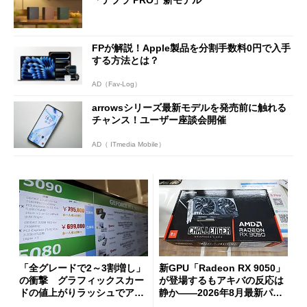
FPが解説！Apple製品を分割手数料0円で入手
する方法とは？
AD（Fav-Log）
arrowsシリーズ最新モデルを発売前に触れる
チャンス！ユーザー座談会開催
AD（ ITmedia Mobile）
「全グレードで2～3割増し」
新GPU「Radeon RX 9050」
の衝撃 グラフィックスカー
が登場するもアキバの反応は
ドの値上がりラッシュでアキ
静か――2026年8月最新パー
バの購入制限が深刻化
ツ事情