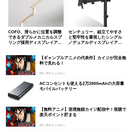
COFO、滑らかに位置を調整
センチュリー、組立てやすさ
できるダブルメカニカルスプ
と堅牢性を重視したシングル
リング採用ディスプレイアー
／デュアルディスプレイアー
ム
ム
【ギャンブルアニメの代表作】カイジが完全無
料で見れる！
AD（Rチャンネル）
ACコンセントも使える2万2800mAhの大容量
モバイルバッテリー
【無料アニメ】逆境無頼カイジ配信中！視聴で
楽天ポイント貯まる
AD（Rチャンネル）