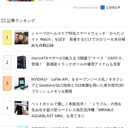
Recommended by
記事ランキング
シャープのヘルスケア特化スマートウォッチ「からだメ
イト Watch」を試す 装着するだけでカロリー＆水分補
給を自動記録
microATXマザーが2枚入る“2階建て”ケース「CAPO X」
登場！ 新感覚トラックボールや修理アイテムも充実
NVIDIAが「cuFile API」をオープンソース化／キオクシ
アとSandiskがQLC技術と332積層を用いた第10世代3D
フラッシュメモリを開発
ペットボトルで優しく本格洗浄！ 「ミラブル」の泡を
生み出す超小型コードレス高圧洗浄機「MIRABLE
AQUABLAST MINI」を見てきた