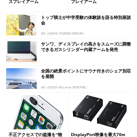
スプレイアーム
プレイアーム
トップ棋士が中学受験の体験談を語る特別座談
会
AD（SAPIX YOZEMI GROUP）
サンワ、ディスプレイの高さをスムーズに調整
できるガスシリンダー内蔵アームを発売
全国の絶景ポイントにサウナ付きのシェア別荘
を展開
AD（COCO VILLA on GOETHE）
不正アクセスでの盗撮を“物
DisplayPort映像を最大70m