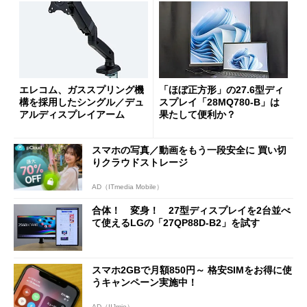
エレコム、ガススプリング機
「ほぼ正方形」の27.6型ディ
構を採用したシングル／デュ
スプレイ「28MQ780-B」は
アルディスプレイアーム
果たして便利か？
スマホの写真／動画をもう一段安全に 買い切
りクラウドストレージ
AD（ITmedia Mobile）
合体！ 変身！ 27型ディスプレイを2台並べ
て使えるLGの「27QP88D-B2」を試す
スマホ2GBで月額850円～ 格安SIMをお得に使
うキャンペーン実施中！
AD（IIJmio）