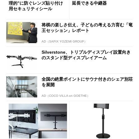
理的”に防ぐレンズ貼り付け
延長できる中継器
用セキュリティシール
将棋の楽しさ伝え、子どもの考える力育む「竜
王セッション」レポート
AD（SAPIX YOZEMI GROUP）
Silverstone、トリプルディスプレイ設置向き
のスタンド型ディスプレイアーム
全国の絶景ポイントにサウナ付きのシェア別荘
を展開
AD（COCO VILLA on GOETHE）