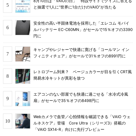
8月10日は「VAIOの日」 特設サイトでクイズに答える
と抽選で1人に“世界に1台だけのVAIO”が当たる
安全性の高い半固体電池を採用した「エレコム モバイ
ルバッテリー EC-C60MN」がセールで15％オフの3390
円に
キャンプやレジャーで快適に寛げる「コールマン イン
フィニティチェア」がセールで31％オフの8991円に
レトロブーム到来？ ベージュカラーが目を引くCRT風
簡易水冷キットが異彩を放つ
エアコンのない部屋でも快適に過ごせる「水冷式冷風
扇」がセールで35％オフの8498円に
Webカメラで血管／心拍情報を確認できる「VAIO ウェ
ルネスケア」登場 Core Ultra（シリーズ3）搭載の
「VAIO SX14-R」向けに先行プレビュー