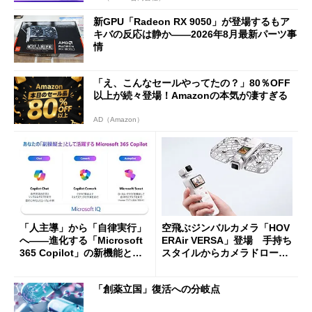
新GPU「Radeon RX 9050」が登場するもア
キバの反応は静か――2026年8月最新パーツ事
情
「え、こんなセールやってたの？」80％OFF
以上が続々登場！Amazonの本気が凄すぎる
AD（Amazon）
「人主導」から「自律実行」
空飛ぶジンバルカメラ「HOV
へ――進化する「Microsoft
ERAir VERSA」登場 手持ち
365 Copilot」の新機能とエ
スタイルからカメラドローン
ージェントAIの現在地
に合体変形
「創薬立国」復活への分岐点