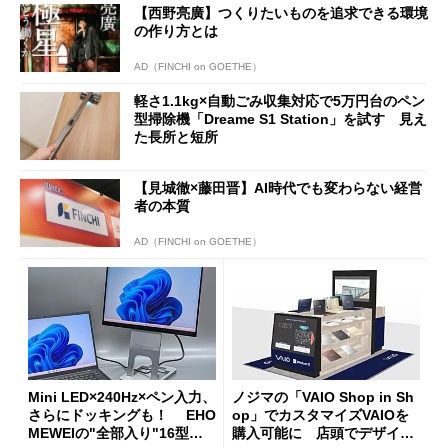
【西野亮廣】つくりたいものを追求できる環境
の作り方とは
AD（FINCHI on GOETHE）
軽さ1.1kg×自動ごみ収集対応で5万円台のペン
型掃除機「Dreame S1 Station」を試す 見え
た長所と短所
【見城徹×藤田晋】AI時代でも変わらない経営
者の本質
AD（FINCHI on GOETHE）
Mini LED×240Hz×ペン入力、
ノジマの「VAIO Shop in Sh
さらにドッキングも！ EHO
op」でカスタマイズVAIOを
MEWEIの"全部入り"16型モ
購入可能に 店頭でデザイン