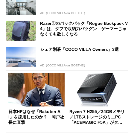
AD（COCO VILLA on GOETHE）
Razer印のバックパック「Rogue Backpack V
4」は、タフで収納力バツグン ゲーマーじゃ
なくても欲しくなる
シェア別荘「COCO VILLA Owners」3選
AD（COCO VILLA on GOETHE）
日本HPはなぜ「Rakuten A
Ryzen 7 H255／24GBメモリ
I」を採用したのか？ 岡戸社
／1TBストレージのミニPC
長に直撃
「ACEMAGIC F5A」がタイ
ムセールで41％オフの10万69
98円に