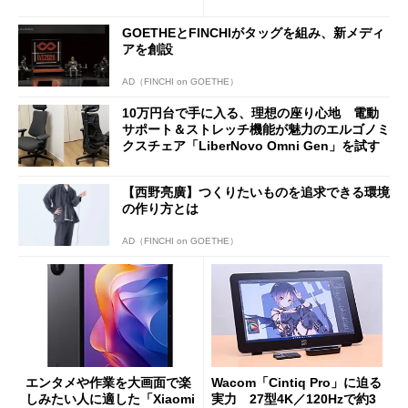
バイルディスプレイ「TM-16
や質感を確認しながら購入可
0PW」徹底レビュー
能
GOETHEとFINCHIがタッグを組み、新メディ
アを創設
AD（FINCHI on GOETHE）
10万円台で手に入る、理想の座り心地 電動
サポート＆ストレッチ機能が魅力のエルゴノミ
クスチェア「LiberNovo Omni Gen」を試す
【西野亮廣】つくりたいものを追求できる環境
の作り方とは
AD（FINCHI on GOETHE）
エンタメや作業を大画面で楽
Wacom「Cintiq Pro」に迫る
しみたい人に適した「Xiaomi
実力 27型4K／120Hzで約3