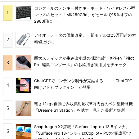
ロジクールのテンキー付きキーボード・ワイヤレス小型
マウスのセット「MK250GRd」がセールで15％オフの
2980円に
アイオーデータの価格改定、一部モデルは25万円超の大
幅値上げに
巨大スティックが生み出す謎の“脳汁感” XPPen「Pilot
Pro 編集コンソール」のお絵描き実用度をチェック
ChatGPTでコンテンツ制作が完結する――「ChatGPT
向けアドビプラグイン」が登場
軽さ1.1kg×自動ごみ収集対応で5万円台のペン型掃除機
「Dreame S1 Station」を試す 見えた長所と短所
Snapdragon X2搭載「Surface Laptop 13.8インチ」
「Surface Pro 13インチ」はCopilot+ PCの“完成形”？