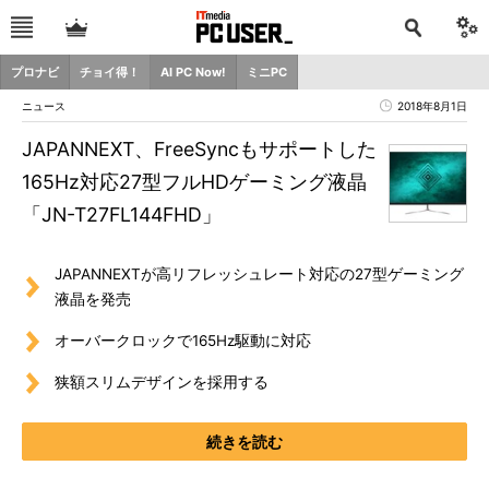
プロナビ
チョイ得！
AI PC Now!
ミニPC
ニュース
2018年8月1日
JAPANNEXT、FreeSyncもサポートした
165Hz対応27型フルHDゲーミング液晶
「JN-T27FL144FHD」
JAPANNEXTが高リフレッシュレート対応の27型ゲーミング
液晶を発売
オーバークロックで165Hz駆動に対応
狭額スリムデザインを採用する
続きを読む