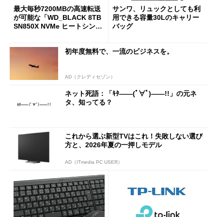
最大毎秒7200MBの高速転送
サンワ、リュックとしても利
が可能な「WD_BLACK 8TB
用できる容量30Lのキャリー
SN850X NVMe ヒートシンク
バッグ
付き」が18％オフの17万508
7円に
初年度無料で、一流のビジネスを。
AD（クレディセゾン）
ネット死語：「ｷﾀ――(ﾟ∀ﾟ)――!!」の元ネ
タ、知ってる？
これから選ぶ新型TVはこれ！失敗しない選び
方と、2026年夏の一押しモデル
AD（ITmedia PC USER）