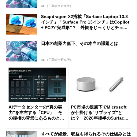
AD（三菱総合研究所）
Snapdragon X2搭載「Surface Laptop 13.8
インチ」「Surface Pro 13インチ」はCopilot
+ PCの“完成形”？ 外観をじっくりとチェッ
クしてみた
日本の創薬力低下、その本当の課題とは
AD（三菱総合研究所）
AIデータセンターの“真の実
PC市場の逆風下でMicrosoft
力”を左右する「CPU」 そ
が仕掛ける“サプライズ”と
の復権の背景にあるものと
は？ 2026年後半のSurface
は？
新製品を予想する
すべてが絶景、収益も得られるその仕組みとは