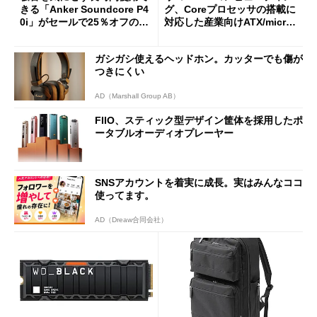
きる「Anker Soundcore P4
グ、Coreプロセッサの搭載に
0i」がセールで25％オフの59
対応した産業向けATX/micro
90円に
ATXマザーボード
ガシガシ使えるヘッドホン。カッターでも傷が
つきにくい
AD（Marshall Group AB）
FIIO、スティック型デザイン筐体を採用したポ
ータブルオーディオプレーヤー
SNSアカウントを着実に成長。実はみんなココ
使ってます。
AD（Dreaw合同会社）