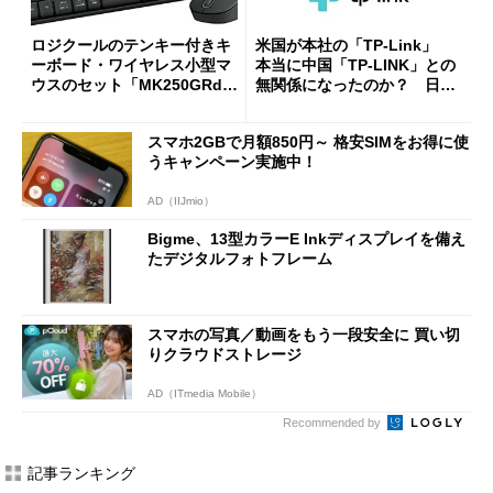
ロジクールのテンキー付きキ
米国が本社の「TP-Link」
ーボード・ワイヤレス小型マ
本当に中国「TP-LINK」との
ウスのセット「MK250GRd」
無関係になったのか？ 日本
がセールで15％オフの2980円
法人に聞く
に
スマホ2GBで月額850円～ 格安SIMをお得に使
うキャンペーン実施中！
AD（IIJmio）
Bigme、13型カラーE Inkディスプレイを備え
たデジタルフォトフレーム
スマホの写真／動画をもう一段安全に 買い切
りクラウドストレージ
AD（ITmedia Mobile）
Recommended by
記事ランキング