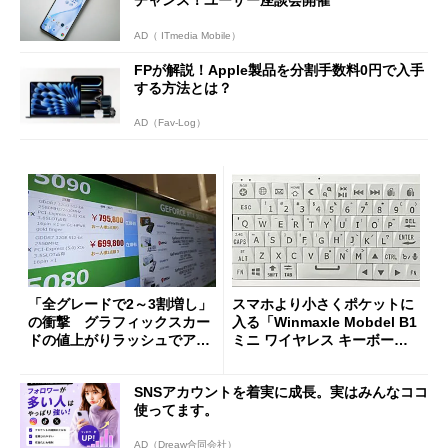
AD（ ITmedia Mobile）
FPが解説！Apple製品を分割手数料0円で入手
する方法とは？
AD（Fav-Log）
「全グレードで2～3割増し」
スマホより小さくポケットに
の衝撃 グラフィックスカー
入る「Winmaxle Mobdel B1
ドの値上がりラッシュでアキ
ミニ ワイヤレス キーボー
バの購入制限が深刻化
ド」がセールで10％オフの37
94円に
SNSアカウントを着実に成長。実はみんなココ
使ってます。
AD（Dreaw合同会社）