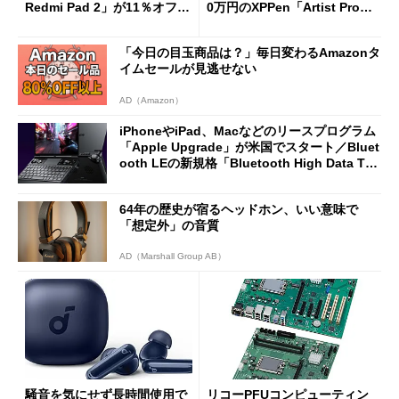
Redmi Pad 2」が11％オフの
0万円のXPPen「Artist Pro 2
2万4980円に
7（Gen 2）」でお絵描きして
分かった魅力と妥協点
「今日の目玉商品は？」毎日変わるAmazonタ
イムセールが見逃せない
AD（Amazon）
iPhoneやiPad、Macなどのリースプログラム
「Apple Upgrade」が米国でスタート／Bluet
ooth LEの新規格「Bluetooth High Data Thr
oughput」が明...
64年の歴史が宿るヘッドホン、いい意味で
「想定外」の音質
AD（Marshall Group AB）
騒音を気にせず長時間使用で
リコーPFUコンピューティン