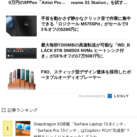
0万円のXPPen「Artist Pro 2
reame S1 Station」を試す
7（Gen 2）」でお絵描きして
見えた長所と短所
分かった魅力と妥協点
手首を動かさず静かなクリック音で作業に集中
できる「ロジクール M575SPd」がセールで3
3％オフの5280円に
最大毎秒7200MBの高速転送が可能な「WD_B
LACK 8TB SN850X NVMe ヒートシンク付
き」が18％オフの17万5087円に
FIIO、スティック型デザイン筐体を採用したポ
ータブルオーディオプレーヤー
Recommended by
記事ランキング
Snapdragon X2搭載「Surface Laptop 13.8インチ」
「Surface Pro 13インチ」はCopilot+ PCの“完成形”？
外観をじっくりとチェックしてみた