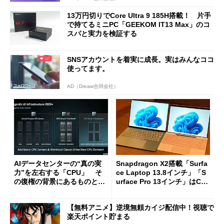
13万円切りでCore Ultra 9 185H搭載！ 片手
で持てるミニPC「GEEKOM IT13 Max」のコ
スパと実力を検証する
SNSアカウントを着実に成長。実はみんなココ
使ってます。
AD（Dreaw合同会社）
AIデータセンターの“真の実
Snapdragon X2搭載「Surfa
力”を左右する「CPU」 そ
ce Laptop 13.8インチ」「S
の復権の背景にあるものと
urface Pro 13インチ」はCop
は？
ilot+ PCの“完成形”？ 外観
をじっくりとチェックしてみ
【無料アニメ】逆境無頼カイジ配信中！視聴で
た
楽天ポイント貯まる