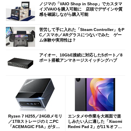
ノジマの「VAIO Shop in Shop」でカスタマ
イズVAIOを購入可能に 店頭でデザインや質
感を確認しながら購入可能
苦労して手に入れた「Steam Controller」をP
C／スマホ／ARグラスにつないでみた ゲー
ム体験や実用性は？
アイオー、10GbE接続に対応した5ポート／8
ポート搭載アンマネージスイッチングハブ
Ryzen 7 H255／24GBメモリ
エンタメや作業を大画面で楽
／1TBストレージのミニPC
しみたい人に適した「Xiaomi
「ACEMAGIC F5A」がタイ
Redmi Pad 2」が11％オフの