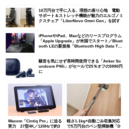
ムセールで41％オフの10万69
2万4980円に
98円に
10万円台で手に入る、理想の座り心地 電動
サポート＆ストレッチ機能が魅力のエルゴノミ
クスチェア「LiberNovo Omni Gen」を試す
iPhoneやiPad、Macなどのリースプログラム
「Apple Upgrade」が米国でスタート／Bluet
ooth LEの新規格「Bluetooth High Data Thr
oughput」が明...
騒音を気にせず長時間使用できる「Anker So
undcore P40i」がセールで25％オフの5990円
に
Wacom「Cintiq Pro」に迫る
軽さ1.1kg×自動ごみ収集対応
実力 27型4K／120Hzで約3
で5万円台のペン型掃除機「D