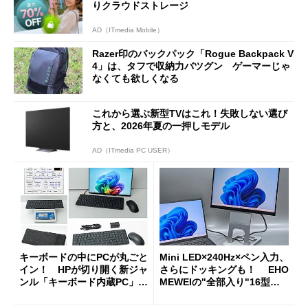
りクラウドストレージ
AD（ITmedia Mobile）
Razer印のバックパック「Rogue Backpack V
4」は、タフで収納力バツグン ゲーマーじゃ
なくても欲しくなる
これから選ぶ新型TVはこれ！失敗しない選び
方と、2026年夏の一押しモデル
AD（ITmedia PC USER）
キーボードの中にPCが丸ごと
Mini LED×240Hz×ペン入力、
イン！ HPが切り開く新ジャ
さらにドッキングも！ EHO
ンル「キーボード内蔵PC」の
MEWEIの"全部入り"16型モ
使い勝手を徹底検証
バイルディスプレイ「TM-16
0PW」徹底レビュー