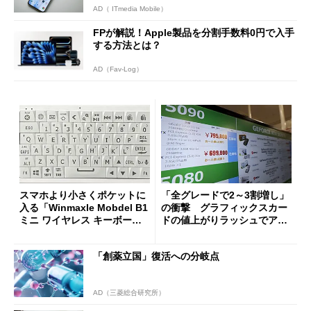
AD（ ITmedia Mobile）
FPが解説！Apple製品を分割手数料0円で入手
する方法とは？
AD（Fav-Log）
スマホより小さくポケットに
「全グレードで2～3割増し」
入る「Winmaxle Mobdel B1
の衝撃 グラフィックスカー
ミニ ワイヤレス キーボー
ドの値上がりラッシュでアキ
ド」がセールで10％オフの37
バの購入制限が深刻化
94円に
「創薬立国」復活への分岐点
AD（三菱総合研究所）