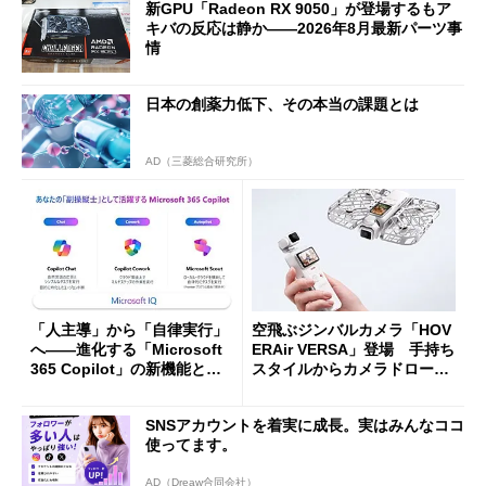
新GPU「Radeon RX 9050」が登場するもア
キバの反応は静か――2026年8月最新パーツ事
情
日本の創薬力低下、その本当の課題とは
AD（三菱総合研究所）
「人主導」から「自律実行」
空飛ぶジンバルカメラ「HOV
へ――進化する「Microsoft
ERAir VERSA」登場 手持ち
365 Copilot」の新機能とエ
スタイルからカメラドローン
ージェントAIの現在地
に合体変形
SNSアカウントを着実に成長。実はみんなココ
使ってます。
AD（Dreaw合同会社）