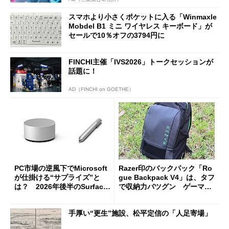
スマホより小さくポケットに入る「Winmaxle
Mobdel B1 ミニ ワイヤレス キーボード」が
セールで10％オフの3794円に
FINCHI主催「IVS2026」トークセッションが
話題に！
AD（FINCHI on GOETHE）
PC市場の逆風下でMicrosoft
Razer印のバックパック「Ro
が仕掛ける“サプライズ”と
gue Backpack V4」は、タフ
は？ 2026年後半のSurface
で収納力バツグン ゲーマー
新製品を予想する
じゃなくても欲しくなる
手厚い“更生”施設、松平定信の「人足寄場」