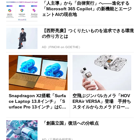
「人主導」から「自律実行」へ――進化する
「Microsoft 365 Copilot」の新機能とエージ
ェントAIの現在地
【西野亮廣】つくりたいものを追求できる環境
の作り方とは
AD（FINCHI on GOETHE）
Snapdragon X2搭載「Surfa
空飛ぶジンバルカメラ「HOV
ce Laptop 13.8インチ」「S
ERAir VERSA」登場 手持ち
urface Pro 13インチ」はCop
スタイルからカメラドローン
ilot+ PCの“完成形”？ 外観
に合体変形
をじっくりとチェックしてみ
「創薬立国」復活への分岐点
た
AD（三菱総合研究所）