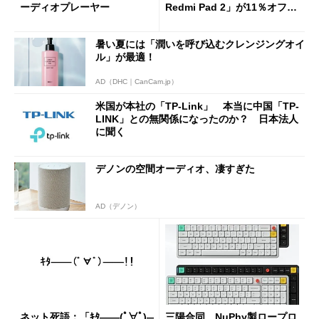
ーディオプレーヤー
Redmi Pad 2」が11％オフの
2万4980円に
暑い夏には「潤いを呼び込むクレンジングオイ
ル」が最適！
AD（DHC｜CanCam.jp）
米国が本社の「TP-Link」 本当に中国「TP-
LINK」との無関係になったのか？ 日本法人
に聞く
デノンの空間オーディオ、凄すぎた
AD（デノン）
ネット死語：「ｷﾀ――(ﾟ∀ﾟ)―
三陽合同、NuPhy製ロープロ