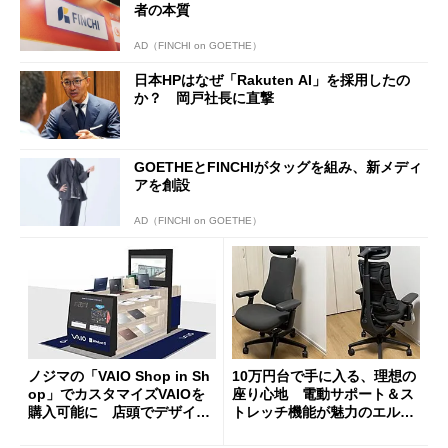
者の本質
AD（FINCHI on GOETHE）
日本HPはなぜ「Rakuten AI」を採用したの
か？ 岡戸社長に直撃
GOETHEとFINCHIがタッグを組み、新メディ
アを創設
AD（FINCHI on GOETHE）
ノジマの「VAIO Shop in Sh
10万円台で手に入る、理想の
op」でカスタマイズVAIOを
座り心地 電動サポート＆ス
購入可能に 店頭でデザイン
トレッチ機能が魅力のエルゴ
や質感を確認しながら購入可
ノミクスチェア「LiberNovo
能
Omni Gen」を試す