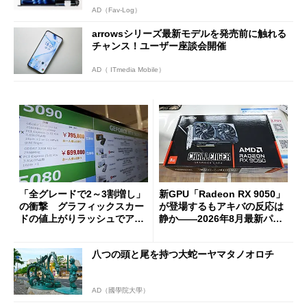
AD（Fav-Log）
arrowsシリーズ最新モデルを発売前に触れる
チャンス！ユーザー座談会開催
AD（ ITmedia Mobile）
「全グレードで2～3割増し」
新GPU「Radeon RX 9050」
の衝撃 グラフィックスカー
が登場するもアキバの反応は
ドの値上がりラッシュでアキ
静か――2026年8月最新パー
バの購入制限が深刻化
ツ事情
八つの頭と尾を持つ大蛇ーヤマタノオロチ
AD（國學院大學）