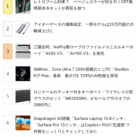
レトロブーム到来？ ベージュカラーが目を引くCRT風
簡易水冷キットが異彩を放つ
アイオーデータの価格改定、一部モデルは25万円超の大
幅値上げに
三陽合同、NuPhy製ロープロファイルメカニカルキーボ
ード「Air65 V3」「Air100 V3」を発売
GMKtec、Core Ultra 7 258V搭載のミニPC「NucBox
K17 Plus」発表 最大115 TOPSのAI性能を実現
ロジクールのテンキー付きキーボード・ワイヤレス小型
マウスのセット「MK250GRd」がセールで15％オフの
2980円に
Snapdragon X2搭載「Surface Laptop 13.8インチ」
「Surface Pro 13インチ」はCopilot+ PCの“完成形”？
外観をじっくりとチェックしてみた