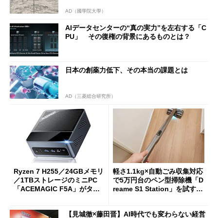
AD（國學院大學）
AIデータセンターの“真の実力”を左右する「C
PU」 その復権の背景にあるものとは？
日本の創薬力低下、その本当の課題とは
AD（三菱総合研究所）
Ryzen 7 H255／24GBメモリ
軽さ1.1kg×自動ごみ収集対応
／1TBストレージのミニPC
で5万円台のペン型掃除機「D
「ACEMAGIC F5A」がタイ
reame S1 Station」を試す
ムセールで41％オフの10万69
見えた長所と短所
98円に
【見城徹×藤田晋】AI時代でも変わらない経営