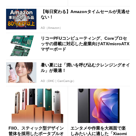
7（Gen 2）」でお絵描きして
Bluetooth LEの新規格「Blu
分かった魅力と妥協点
etooth High Data Throughp
【毎日変わる】Amazonタイムセールが見逃せ
ut」が明...
ない！
AD（Amazon）
リコーPFUコンピューティング、Coreプロセ
ッサの搭載に対応した産業向けATX/microATX
マザーボード
暑い夏には「潤いを呼び込むクレンジングオイ
ル」が最適！
AD（DHC｜CanCam.jp）
FIIO、スティック型デザイン
エンタメや作業を大画面で楽
筐体を採用したポータブルオ
しみたい人に適した「Xiaomi