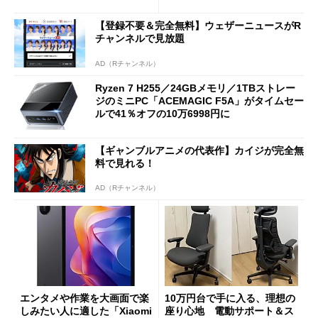
ーム体験や実用性は？
【登録不要＆完全無料】ウェザーニュースがR
チャンネルで見放題
AD（Rチャンネル）
Ryzen 7 H255／24GBメモリ／1TBストレー
ジのミニPC「ACEMAGIC F5A」がタイムセー
ルで41％オフの10万6998円に
【ギャンブルアニメの代表作】カイジが完全無
料で見れる！
AD（Rチャンネル）
エンタメや作業を大画面で楽
10万円台で手に入る、理想の
しみたい人に適した「Xiaomi
座り心地 電動サポート＆ス