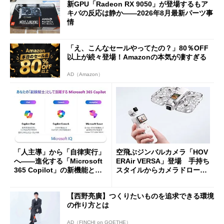
新GPU「Radeon RX 9050」が登場するもア
キバの反応は静か――2026年8月最新パーツ事
情
「え、こんなセールやってたの？」80％OFF
以上が続々登場！Amazonの本気が凄すぎる
AD（Amazon）
「人主導」から「自律実行」
空飛ぶジンバルカメラ「HOV
へ――進化する「Microsoft
ERAir VERSA」登場 手持ち
365 Copilot」の新機能とエ
スタイルからカメラドローン
ージェントAIの現在地
に合体変形
【西野亮廣】つくりたいものを追求できる環境
の作り方とは
AD（FINCHI on GOETHE）