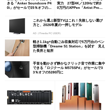
きる「Anker Soundcore P4
実力 27型4K／120Hzで約3
0i」がセールで25％オフの59
0万円のXPPen「Artist Pro 2
90円に
7（Gen 2）」でお絵描きして
分かった魅力と妥協点
これから選ぶ新型TVはこれ！失敗しない選び
方と、2026年夏の一押しモデル
AD（ITmedia PC USER）
軽さ1.1kg×自動ごみ収集対応で5万円台のペン
型掃除機「Dreame S1 Station」を試す 見え
た長所と短所
手首を動かさず静かなクリック音で作業に集中
できる「ロジクール M575SPd」がセールで3
3％オフの5280円に