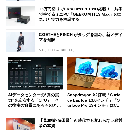
13万円切りでCore Ultra 9 185H搭載！ 片手
で持てるミニPC「GEEKOM IT13 Max」のコ
スパと実力を検証する
GOETHEとFINCHIがタッグを組み、新メディ
アを創設
AD（FINCHI on GOETHE）
AIデータセンターの“真の実
Snapdragon X2搭載「Surfa
力”を左右する「CPU」 そ
ce Laptop 13.8インチ」「S
の復権の背景にあるものと
urface Pro 13インチ」はCop
は？
ilot+ PCの“完成形”？ 外観
をじっくりとチェックしてみ
【見城徹×藤田晋】AI時代でも変わらない経営
た
者の本質