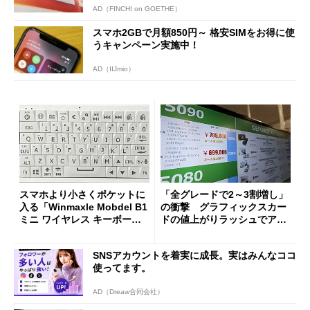
AD（FINCHI on GOETHE）
スマホ2GBで月額850円～ 格安SIMをお得に使
うキャンペーン実施中！
AD（IIJmio）
スマホより小さくポケットに
「全グレードで2～3割増し」
入る「Winmaxle Mobdel B1
の衝撃 グラフィックスカー
ミニ ワイヤレス キーボー
ドの値上がりラッシュでアキ
ド」がセールで10％オフの37
バの購入制限が深刻化
94円に
SNSアカウントを着実に成長。実はみんなココ
使ってます。
AD（Dreaw合同会社）