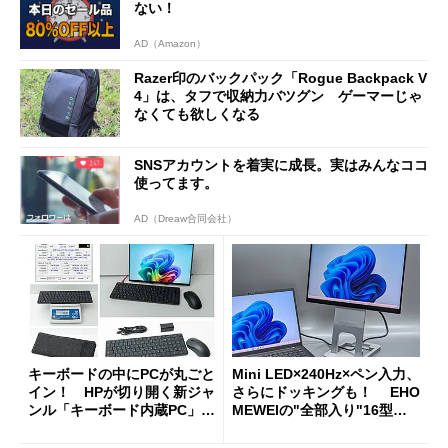
ない！
AD（Amazon）
Razer印のバックパック「Rogue Backpack V
4」は、タフで収納力バツグン ゲーマーじゃ
なくても欲しくなる
SNSアカウントを着実に成長。実はみんなココ
使ってます。
AD（Dreaw合同会社）
キーボードの中にPCが丸ごと
Mini LED×240Hz×ペン入力、
イン！ HPが切り開く新ジャ
さらにドッキングも！ EHO
ンル「キーボード内蔵PC」の
MEWEIの"全部入り"16型モ
使い勝手を徹底検証
バイルディスプレイ「TM-16
0PW」徹底レビュー