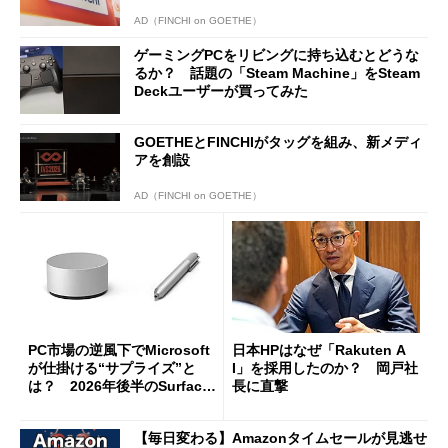
AD（FINCHI on GOETHE）
ゲーミングPCをリビングに持ち込むとどうな
るか？ 話題の「Steam Machine」をSteam
Deckユーザーが買ってみた
GOETHEとFINCHIがタッグを組み、新メディ
アを創設
AD（FINCHI on GOETHE）
PC市場の逆風下でMicrosoft
日本HPはなぜ「Rakuten A
が仕掛ける“サプライズ”と
I」を採用したのか？ 岡戸社
は？ 2026年後半のSurface
長に直撃
新製品を予想する
【毎日変わる】Amazonタイムセールが見逃せ