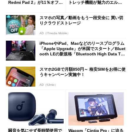
Redmi Pad 2」が11％オフの
トレッチ機能が魅力のエルゴ
2万4980円に
ノミクスチェア「LiberNovo
Omni Gen」を試す
スマホの写真／動画をもう一段安全に 買い切
りクラウドストレージ
AD（ITmedia Mobile）
iPhoneやiPad、Macなどのリースプログラム
「Apple Upgrade」が米国でスタート／Bluet
ooth LEの新規格「Bluetooth High Data Thr
oughput」が明...
スマホ2GBで月額850円～ 格安SIMをお得に使
うキャンペーン実施中！
AD（IIJmio）
騒音を気にせず長時間使用で
Wacom「Cintiq Pro」に迫る