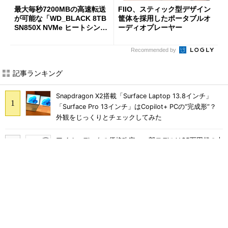
最大毎秒7200MBの高速転送
FIIO、スティック型デザイン
が可能な「WD_BLACK 8TB
筐体を採用したポータブルオ
SN850X NVMe ヒートシンク
ーディオプレーヤー
付き」が18％オフの17万508
7円に
Recommended by
記事ランキング
Snapdragon X2搭載「Surface Laptop 13.8インチ」
「Surface Pro 13インチ」はCopilot+ PCの“完成形”？
外観をじっくりとチェックしてみた
アイオーデータの価格改定、一部モデルは25万円超の大
幅値上げに
軽さ1.1kg×自動ごみ収集対応で5万円台のペン型掃除機
「Dreame S1 Station」を試す 見えた長所と短所
Ryzen 7 H255／24GBメモリ／1TBストレージのミニ
PC「ACEMAGIC F5A」がタイムセールで41％オフの10