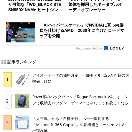
が可能な「WD_BLACK 8TB
筐体を採用したポータブルオ
SN850X NVMe ヒートシンク
ーディオプレーヤー
付き」が18％オフの17万508
7円に
「AIハイパースケール」でNVIDIAに真っ向勝
負を仕掛けるAMD 2030年に向けたロードマ
ップを公開
Recommended by
記事ランキング
アイオーデータの価格改定、一部モデルは25万円超の大
幅値上げに
Razer印のバックパック「Rogue Backpack V4」は、タ
フで収納力バツグン ゲーマーじゃなくても欲しくなる
「人主導」から「自律実行」へ――進化する
「Microsoft 365 Copilot」の新機能とエージェントAI
の現在地