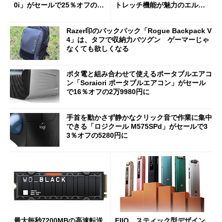
0i」がセールで25％オフの59
トレッチ機能が魅力のエルゴ
90円に
ノミクスチェア「LiberNovo
Omni Gen」を試す
Razer印のバックパック「Rogue Backpack V
4」は、タフで収納力バツグン ゲーマーじゃ
なくても欲しくなる
ポタ電と組み合わせて使えるポータブルエアコ
ン「Soraiori ポータブルエアコン」がセール
で16％オフの2万9980円に
手首を動かさず静かなクリック音で作業に集中
できる「ロジクール M575SPd」がセールで3
3％オフの5280円に
最大毎秒7200MBの高速転送
FIIO、スティック型デザイン