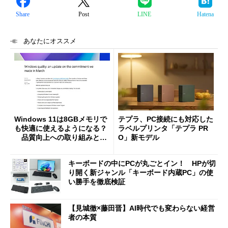
Share
Post
LINE
Hatena
あなたにオススメ
Windows 11は8GBメモリで
テプラ、PC接続にも対応した
も快適に使えるようになる？
ラベルプリンタ「テプラ PR
品質向上への取り組みと
O」新モデル
「26H2」に向けた中間報告
キーボードの中にPCが丸ごとイン！ HPが切
り開く新ジャンル「キーボード内蔵PC」の使
い勝手を徹底検証
【見城徹×藤田晋】AI時代でも変わらない経営
者の本質