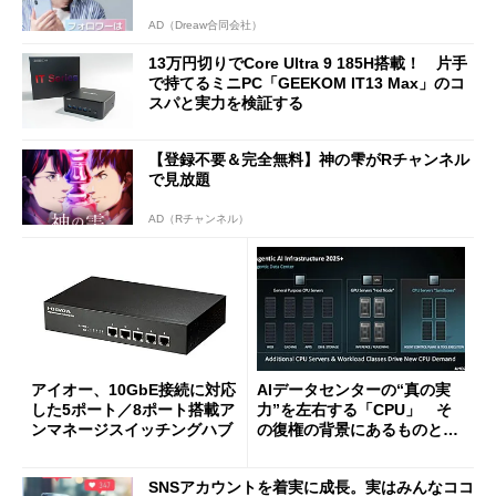
AD（Dreaw合同会社）
13万円切りでCore Ultra 9 185H搭載！ 片手
で持てるミニPC「GEEKOM IT13 Max」のコ
スパと実力を検証する
【登録不要＆完全無料】神の雫がRチャンネル
で見放題
AD（Rチャンネル）
アイオー、10GbE接続に対応
AIデータセンターの“真の実
した5ポート／8ポート搭載ア
力”を左右する「CPU」 そ
ンマネージスイッチングハブ
の復権の背景にあるものと
は？
SNSアカウントを着実に成長。実はみんなココ