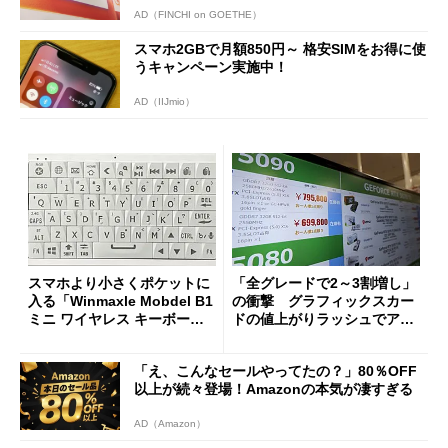
AD（FINCHI on GOETHE）
スマホ2GBで月額850円～ 格安SIMをお得に使
うキャンペーン実施中！
AD（IIJmio）
スマホより小さくポケットに
「全グレードで2～3割増し」
入る「Winmaxle Mobdel B1
の衝撃 グラフィックスカー
ミニ ワイヤレス キーボー
ドの値上がりラッシュでアキ
ド」がセールで10％オフの37
バの購入制限が深刻化
94円に
「え、こんなセールやってたの？」80％OFF
以上が続々登場！Amazonの本気が凄すぎる
AD（Amazon）