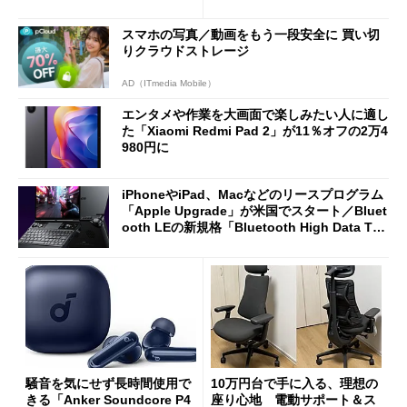
や質感を確認しながら購入可
ーム体験や実用性は？
能
スマホの写真／動画をもう一段安全に 買い切
りクラウドストレージ
AD（ITmedia Mobile）
エンタメや作業を大画面で楽しみたい人に適し
た「Xiaomi Redmi Pad 2」が11％オフの2万4
980円に
iPhoneやiPad、Macなどのリースプログラム
「Apple Upgrade」が米国でスタート／Bluet
ooth LEの新規格「Bluetooth High Data Thr
oughput」が明...
騒音を気にせず長時間使用で
10万円台で手に入る、理想の
きる「Anker Soundcore P4
座り心地 電動サポート＆ス