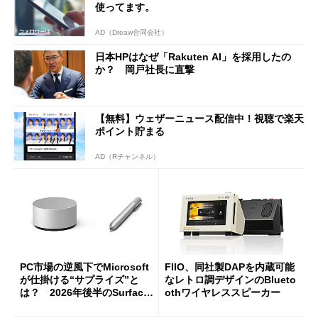
使ってます。
AD（Dreaw合同会社）
日本HPはなぜ「Rakuten AI」を採用したの
か？ 岡戸社長に直撃
【無料】ウェザーニュース配信中！視聴で楽天
ポイント貯まる
AD（Rチャンネル）
PC市場の逆風下でMicrosoft
FIIO、同社製DAPを内蔵可能
が仕掛ける“サプライズ”と
なレトロ調デザインのBlueto
は？ 2026年後半のSurface
othワイヤレススピーカー
新製品を予想する