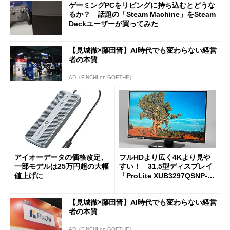
ゲーミングPCをリビングに持ち込むとどうな
るか？ 話題の「Steam Machine」をSteam
Deckユーザーが買ってみた
【見城徹×藤田晋】AI時代でも変わらない経営
者の本質
AD（FINCHI on GOETHE）
アイオーデータの価格改定、
フルHDより広く4Kより見や
一部モデルは25万円超の大幅
すい！ 31.5型ディスプレイ
値上げに
「ProLite XUB3297QSNP-B
1J」がテレワークにピッタリ
な理由
【見城徹×藤田晋】AI時代でも変わらない経営
者の本質
AD（FINCHI on GOETHE）