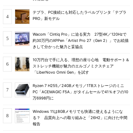
テプラ、PC接続にも対応したラベルプリンタ「テプラ
PRO」新モデル
Wacom「Cintiq Pro」に迫る実力 27型4K／120Hzで
約30万円のXPPen「Artist Pro 27（Gen 2）」でお絵描
きして分かった魅力と妥協点
10万円台で手に入る、理想の座り心地 電動サポート＆
ストレッチ機能が魅力のエルゴノミクスチェア
「LiberNovo Omni Gen」を試す
Ryzen 7 H255／24GBメモリ／1TBストレージのミニ
PC「ACEMAGIC F5A」がタイムセールで41％オフの10
万6998円に
Windows 11は8GBメモリでも快適に使えるようにな
る？ 品質向上への取り組みと「26H2」に向けた中間
報告