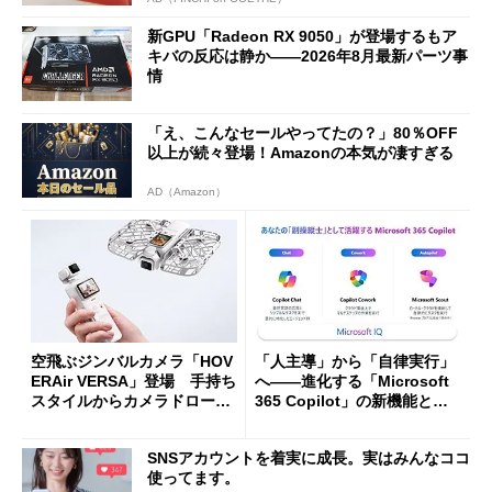
新GPU「Radeon RX 9050」が登場するもア
キバの反応は静か――2026年8月最新パーツ事
情
「え、こんなセールやってたの？」80％OFF
以上が続々登場！Amazonの本気が凄すぎる
AD（Amazon）
空飛ぶジンバルカメラ「HOV
「人主導」から「自律実行」
ERAir VERSA」登場 手持ち
へ――進化する「Microsoft
スタイルからカメラドローン
365 Copilot」の新機能とエ
に合体変形
ージェントAIの現在地
SNSアカウントを着実に成長。実はみんなココ
使ってます。