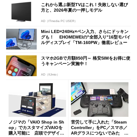
これから選ぶ新型TVはこれ！失敗しない選び
方と、2026年夏の一押しモデル
AD（ITmedia PC USER）
Mini LED×240Hz×ペン入力、さらにドッキン
グも！ EHOMEWEIの"全部入り"16型モバイ
ルディスプレイ「TM-160PW」徹底レビュー
スマホ2GBで月額850円～ 格安SIMをお得に使
うキャンペーン実施中！
AD（IIJmio）
ノジマの「VAIO Shop in Sh
苦労して手に入れた「Steam
op」でカスタマイズVAIOを
Controller」をPC／スマホ／
購入可能に 店頭でデザイン
ARグラスにつないでみた ゲ