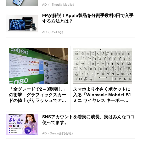
AD（ ITmedia Mobile）
FPが解説！Apple製品を分割手数料0円で入手
する方法とは？
AD（Fav-Log）
「全グレードで2～3割増し」
スマホより小さくポケットに
の衝撃 グラフィックスカー
入る「Winmaxle Mobdel B1
ドの値上がりラッシュでアキ
ミニ ワイヤレス キーボー
バの購入制限が深刻化
ド」がセールで10％オフの37
94円に
SNSアカウントを着実に成長。実はみんなココ
使ってます。
AD（Dreaw合同会社）