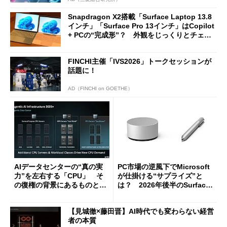
Snapdragon X2搭載「Surface Laptop 13.8
インチ」「Surface Pro 13インチ」はCopilot
+ PCの“完成形”？ 外観をじっくりとチェッ
クしてみた
FINCHI主催「IVS2026」トークセッションが
話題に！
AD（FINCHI on GOETHE）
AIデータセンターの“真の実
PC市場の逆風下でMicrosoft
力”を左右する「CPU」 そ
が仕掛ける“サプライズ”と
の復権の背景にあるものと
は？ 2026年後半のSurface
は？
新製品を予想する
【見城徹×藤田晋】AI時代でも変わらない経営
者の本質