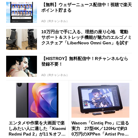
【無料】ウェザーニュース配信中！視聴で楽天
ポイント貯まる
AD（Rチャンネル）
10万円台で手に入る、理想の座り心地 電動
サポート＆ストレッチ機能が魅力のエルゴノミ
クスチェア「LiberNovo Omni Gen」を試す
【HISTROY】無料配信中！Rチャンネルなら
登録不要！
AD（Rチャンネル）
エンタメや作業を大画面で楽
Wacom「Cintiq Pro」に迫る
しみたい人に適した「Xiaomi
実力 27型4K／120Hzで約3
Redmi Pad 2」が11％オフの
0万円のXPPen「Artist Pro 2