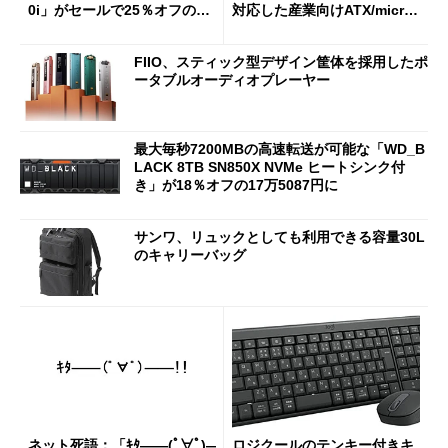
0i」がセールで25％オフの59
対応した産業向けATX/micro
90円に
ATXマザーボード
FIIO、スティック型デザイン筐体を採用したポ
ータブルオーディオプレーヤー
最大毎秒7200MBの高速転送が可能な「WD_B
LACK 8TB SN850X NVMe ヒートシンク付
き」が18％オフの17万5087円に
サンワ、リュックとしても利用できる容量30L
のキャリーバッグ
ネット死語：「ｷﾀ――(ﾟ∀ﾟ)―
ロジクールのテンキー付きキ