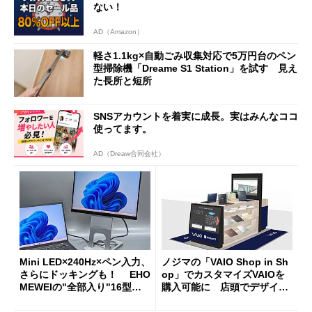
ない！
AD（Amazon）
軽さ1.1kg×自動ごみ収集対応で5万円台のペン
型掃除機「Dreame S1 Station」を試す 見え
た長所と短所
SNSアカウントを着実に成長。実はみんなココ
使ってます。
AD（Dreaw合同会社）
Mini LED×240Hz×ペン入力、
ノジマの「VAIO Shop in Sh
さらにドッキングも！ EHO
op」でカスタマイズVAIOを
MEWEIの"全部入り"16型モ
購入可能に 店頭でデザイン
バイルディスプレイ「TM-16
や質感を確認しながら購入可
0PW」徹底レビュー
能