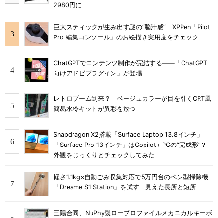
2980円に
巨大スティックが生み出す謎の“脳汁感” XPPen「Pilot
Pro 編集コンソール」のお絵描き実用度をチェック
ChatGPTでコンテンツ制作が完結する――「ChatGPT
向けアドビプラグイン」が登場
レトロブーム到来？ ベージュカラーが目を引くCRT風
簡易水冷キットが異彩を放つ
Snapdragon X2搭載「Surface Laptop 13.8インチ」
「Surface Pro 13インチ」はCopilot+ PCの“完成形”？
外観をじっくりとチェックしてみた
軽さ1.1kg×自動ごみ収集対応で5万円台のペン型掃除機
「Dreame S1 Station」を試す 見えた長所と短所
三陽合同、NuPhy製ロープロファイルメカニカルキーボ