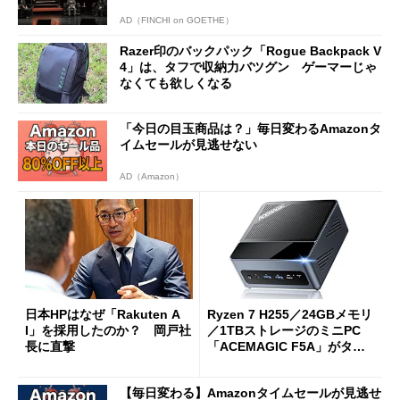
AD（FINCHI on GOETHE）
Razer印のバックパック「Rogue Backpack V
4」は、タフで収納力バツグン ゲーマーじゃ
なくても欲しくなる
「今日の目玉商品は？」毎日変わるAmazonタ
イムセールが見逃せない
AD（Amazon）
日本HPはなぜ「Rakuten A
Ryzen 7 H255／24GBメモリ
I」を採用したのか？ 岡戸社
／1TBストレージのミニPC
長に直撃
「ACEMAGIC F5A」がタイ
ムセールで41％オフの10万69
98円に
【毎日変わる】Amazonタイムセールが見逃せ