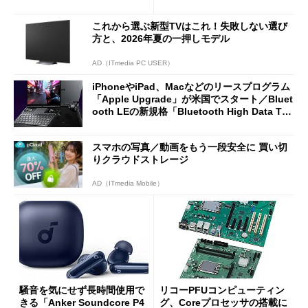
2万4980円に
7（Gen 2）」でお絵描きして
分かった魅力と妥協点
これから選ぶ新型TVはこれ！失敗しない選び
方と、2026年夏の一押しモデル
AD（ITmedia PC USER）
iPhoneやiPad、Macなどのリースプログラム
「Apple Upgrade」が米国でスタート／Bluet
ooth LEの新規格「Bluetooth High Data Thr
oughput」が明...
スマホの写真／動画をもう一段安全に 買い切
りクラウドストレージ
AD（ITmedia Mobile）
騒音を気にせず長時間使用で
リコーPFUコンピューティン
きる「Anker Soundcore P4
グ、Coreプロセッサの搭載に