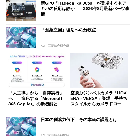
新GPU「Radeon RX 9050」が登場するもア
キバの反応は静か――2026年8月最新パーツ事
情
「創薬立国」復活への分岐点
AD（三菱総合研究所）
「人主導」から「自律実行」
空飛ぶジンバルカメラ「HOV
へ――進化する「Microsoft
ERAir VERSA」登場 手持ち
365 Copilot」の新機能とエ
スタイルからカメラドローン
ージェントAIの現在地
に合体変形
日本の創薬力低下、その本当の課題とは
AD（三菱総合研究所）