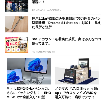
話題に！
AD（FINCHI on GOETHE）
軽さ1.1kg×自動ごみ収集対応で5万円台のペン
型掃除機「Dreame S1 Station」を試す 見え
た長所と短所
SNSアカウントを着実に成長。実はみんなココ
使ってます。
AD（Dreaw合同会社）
Mini LED×240Hz×ペン入力、
ノジマの「VAIO Shop in Sh
さらにドッキングも！ EHO
op」でカスタマイズVAIOを
MEWEIの"全部入り"16型モ
購入可能に 店頭でデザイン
バイルディスプレイ「TM-16
や質感を確認しながら購入可
0PW」徹底レビュー
能