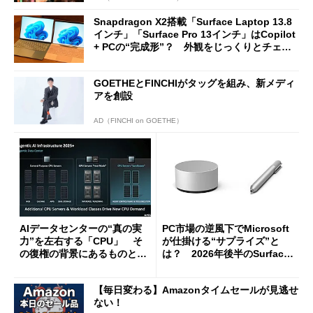
Snapdragon X2搭載「Surface Laptop 13.8
インチ」「Surface Pro 13インチ」はCopilot
+ PCの“完成形”？ 外観をじっくりとチェッ
クしてみた
GOETHEとFINCHIがタッグを組み、新メディ
アを創設
AD（FINCHI on GOETHE）
AIデータセンターの“真の実
PC市場の逆風下でMicrosoft
力”を左右する「CPU」 そ
が仕掛ける“サプライズ”と
の復権の背景にあるものと
は？ 2026年後半のSurface
は？
新製品を予想する
【毎日変わる】Amazonタイムセールが見逃せ
ない！