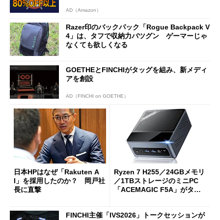
AD（Amazon）
Razer印のバックパック「Rogue Backpack V
4」は、タフで収納力バツグン ゲーマーじゃ
なくても欲しくなる
GOETHEとFINCHIがタッグを組み、新メディ
アを創設
AD（FINCHI on GOETHE）
日本HPはなぜ「Rakuten A
Ryzen 7 H255／24GBメモリ
I」を採用したのか？ 岡戸社
／1TBストレージのミニPC
長に直撃
「ACEMAGIC F5A」がタイ
ムセールで41％オフの10万69
98円に
FINCHI主催「IVS2026」トークセッションが