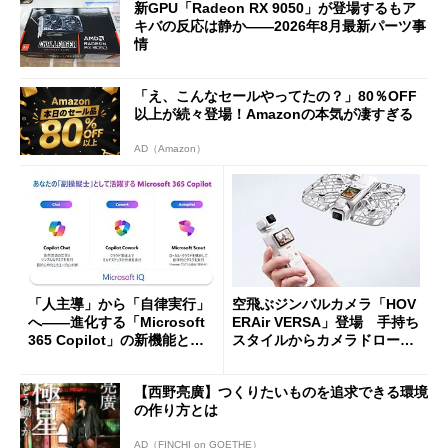
新GPU「Radeon RX 9050」が登場するもア
キバの反応は静か――2026年8月最新パーツ事
情
「え、こんなセールやってたの？」80％OFF
以上が続々登場！Amazonの本気が凄すぎる
AD（Amazon）
「人主導」から「自律実行」
空飛ぶジンバルカメラ「HOV
へ――進化する「Microsoft
ERAir VERSA」登場 手持ち
365 Copilot」の新機能とエ
スタイルからカメラドローン
ージェントAIの現在地
に合体変形
【西野亮廣】つくりたいものを追求できる環境
の作り方とは
AD（FINCHI on GOETHE）