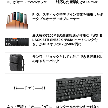
0i」がセールで25％オフの59
対応した産業向けATX/micro
90円に
ATXマザーボード
FIIO、スティック型デザイン筐体を採用したポ
ータブルオーディオプレーヤー
最大毎秒7200MBの高速転送が可能な「WD_B
LACK 8TB SN850X NVMe ヒートシンク付
き」が18％オフの17万5087円に
サンワ、リュックとしても利用できる容量30L
のキャリーバッグ
ネット死語：「ｷﾀ――(ﾟ∀ﾟ)―
ロジクールのテンキー付きキ