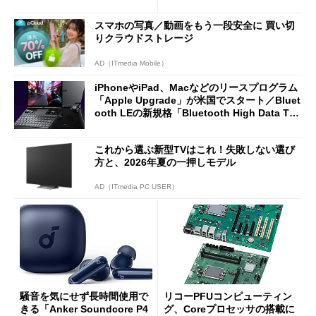
2万4980円に
7（Gen 2）」でお絵描きして
分かった魅力と妥協点
スマホの写真／動画をもう一段安全に 買い切
りクラウドストレージ
AD（ITmedia Mobile）
iPhoneやiPad、Macなどのリースプログラム
「Apple Upgrade」が米国でスタート／Bluet
ooth LEの新規格「Bluetooth High Data Thr
oughput」が明...
これから選ぶ新型TVはこれ！失敗しない選び
方と、2026年夏の一押しモデル
AD（ITmedia PC USER）
騒音を気にせず長時間使用で
リコーPFUコンピューティン
きる「Anker Soundcore P4
グ、Coreプロセッサの搭載に