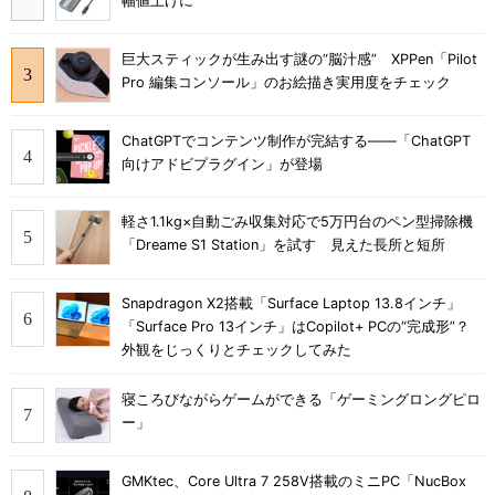
幅値上げに
巨大スティックが生み出す謎の“脳汁感” XPPen「Pilot
Pro 編集コンソール」のお絵描き実用度をチェック
ChatGPTでコンテンツ制作が完結する――「ChatGPT
向けアドビプラグイン」が登場
軽さ1.1kg×自動ごみ収集対応で5万円台のペン型掃除機
「Dreame S1 Station」を試す 見えた長所と短所
Snapdragon X2搭載「Surface Laptop 13.8インチ」
「Surface Pro 13インチ」はCopilot+ PCの“完成形”？
外観をじっくりとチェックしてみた
寝ころびながらゲームができる「ゲーミングロングピロ
ー」
GMKtec、Core Ultra 7 258V搭載のミニPC「NucBox