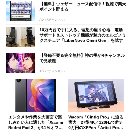
【無料】ウェザーニュース配信中！視聴で楽天
ポイント貯まる
AD（Rチャンネル）
10万円台で手に入る、理想の座り心地 電動
サポート＆ストレッチ機能が魅力のエルゴノミ
クスチェア「LiberNovo Omni Gen」を試す
【登録不要＆完全無料】神の雫がRチャンネル
で見放題
AD（Rチャンネル）
エンタメや作業を大画面で楽
Wacom「Cintiq Pro」に迫る
しみたい人に適した「Xiaomi
実力 27型4K／120Hzで約3
Redmi Pad 2」が11％オフの
0万円のXPPen「Artist Pro 2