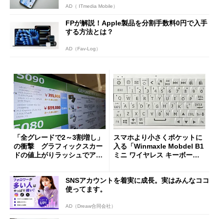
AD（ ITmedia Mobile）
FPが解説！Apple製品を分割手数料0円で入手
する方法とは？
AD（Fav-Log）
「全グレードで2～3割増し」
スマホより小さくポケットに
の衝撃 グラフィックスカー
入る「Winmaxle Mobdel B1
ドの値上がりラッシュでアキ
ミニ ワイヤレス キーボー
バの購入制限が深刻化
ド」がセールで10％オフの37
94円に
SNSアカウントを着実に成長。実はみんなココ
使ってます。
AD（Dreaw合同会社）