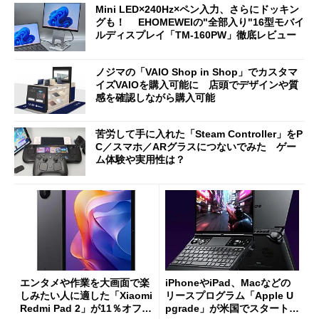
Mini LED×240Hz×ペン入力、さらにドッキン
グも！ EHOMEWEIの"全部入り"16型モバイ
ルディスプレイ「TM-160PW」徹底レビュー
ノジマの「VAIO Shop in Shop」でカスタマ
イズVAIOを購入可能に 店頭でデザインや質
感を確認しながら購入可能
苦労して手に入れた「Steam Controller」をP
C／スマホ／ARグラスにつないでみた ゲー
ム体験や実用性は？
エンタメや作業を大画面で楽
iPhoneやiPad、Macなどの
しみたい人に適した「Xiaomi
リースプログラム「Apple U
Redmi Pad 2」が11％オフの
pgrade」が米国でスタート／