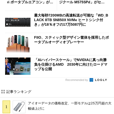
ri ポータブルエアコン」がセ
ジクール M575SPd」がセー
ールで16％オフの2万9980円
ルで33％オフの5280円に
に
最大毎秒7200MBの高速転送が可能な「WD_B
LACK 8TB SN850X NVMe ヒートシンク付
き」が18％オフの17万5087円に
FIIO、スティック型デザイン筐体を採用したポ
ータブルオーディオプレーヤー
「AIハイパースケール」でNVIDIAに真っ向勝
負を仕掛けるAMD 2030年に向けたロードマ
ップを公開
Recommended by
記事ランキング
アイオーデータの価格改定、一部モデルは25万円超の大
幅値上げに