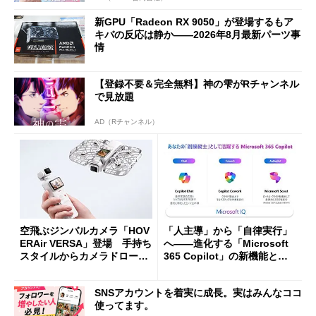
新GPU「Radeon RX 9050」が登場するもア
キバの反応は静か――2026年8月最新パーツ事
情
【登録不要＆完全無料】神の雫がRチャンネル
で見放題
AD（Rチャンネル）
空飛ぶジンバルカメラ「HOV
「人主導」から「自律実行」
ERAir VERSA」登場 手持ち
へ――進化する「Microsoft
スタイルからカメラドローン
365 Copilot」の新機能とエ
に合体変形
ージェントAIの現在地
SNSアカウントを着実に成長。実はみんなココ
使ってます。