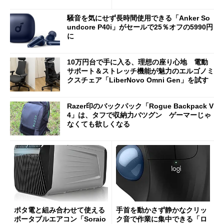
2万4980円に
Bluetooth LEの新規格「Blu
etooth High Data Throughp
騒音を気にせず長時間使用できる「Anker So
ut」が明...
undcore P40i」がセールで25％オフの5990円
に
10万円台で手に入る、理想の座り心地 電動
サポート＆ストレッチ機能が魅力のエルゴノミ
クスチェア「LiberNovo Omni Gen」を試す
Razer印のバックパック「Rogue Backpack V
4」は、タフで収納力バツグン ゲーマーじゃ
なくても欲しくなる
ポタ電と組み合わせて使える
手首を動かさず静かなクリッ
ポータブルエアコン「Soraio
ク音で作業に集中できる「ロ