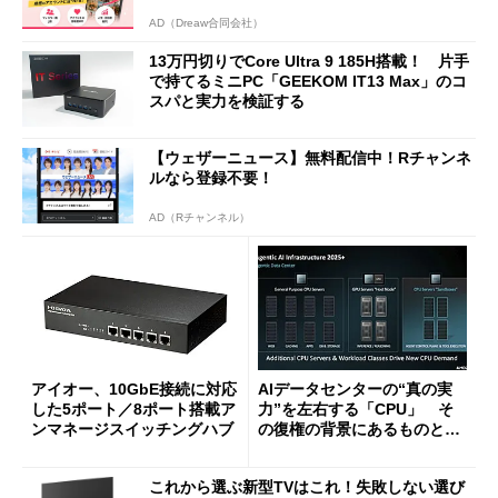
AD（Dreaw合同会社）
13万円切りでCore Ultra 9 185H搭載！ 片手
で持てるミニPC「GEEKOM IT13 Max」のコ
スパと実力を検証する
【ウェザーニュース】無料配信中！Rチャンネ
ルなら登録不要！
AD（Rチャンネル）
アイオー、10GbE接続に対応
AIデータセンターの“真の実
した5ポート／8ポート搭載ア
力”を左右する「CPU」 そ
ンマネージスイッチングハブ
の復権の背景にあるものと
は？
これから選ぶ新型TVはこれ！失敗しない選び