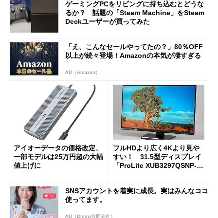
ゲーミングPCをリビングに持ち込むとどうな
るか？ 話題の「Steam Machine」をSteam
Deckユーザーが買ってみた
「え、こんなセールやってたの？」80％OFF
以上が続々登場！Amazonの本気が凄すぎる
AD（Amazon）
アイオーデータの価格改定、
フルHDより広く4Kより見や
一部モデルは25万円超の大幅
すい！ 31.5型ディスプレイ
値上げに
「ProLite XUB3297QSNP-B
1J」がテレワークにピッタリ
な理由
SNSアカウントを着実に成長。実はみんなココ
使ってます。
AD（Dreaw合同会社）