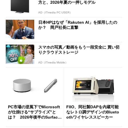
方と、2026年夏の一押しモデル
AD（ITmedia PC USER）
日本HPはなぜ「Rakuten AI」を採用したの
か？ 岡戸社長に直撃
スマホの写真／動画をもう一段安全に 買い切
りクラウドストレージ
AD（ITmedia Mobile）
PC市場の逆風下でMicrosoft
FIIO、同社製DAPを内蔵可能
が仕掛ける“サプライズ”と
なレトロ調デザインのBlueto
は？ 2026年後半のSurface
othワイヤレススピーカー
新製品を予想する