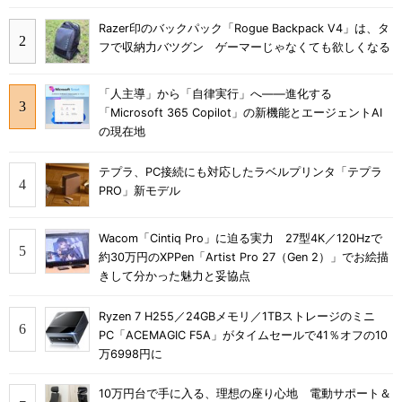
Razer印のバックパック「Rogue Backpack V4」は、タ
フで収納力バツグン ゲーマーじゃなくても欲しくなる
「人主導」から「自律実行」へ――進化する
「Microsoft 365 Copilot」の新機能とエージェントAI
の現在地
テプラ、PC接続にも対応したラベルプリンタ「テプラ
PRO」新モデル
Wacom「Cintiq Pro」に迫る実力 27型4K／120Hzで
約30万円のXPPen「Artist Pro 27（Gen 2）」でお絵描
きして分かった魅力と妥協点
Ryzen 7 H255／24GBメモリ／1TBストレージのミニ
PC「ACEMAGIC F5A」がタイムセールで41％オフの10
万6998円に
10万円台で手に入る、理想の座り心地 電動サポート＆