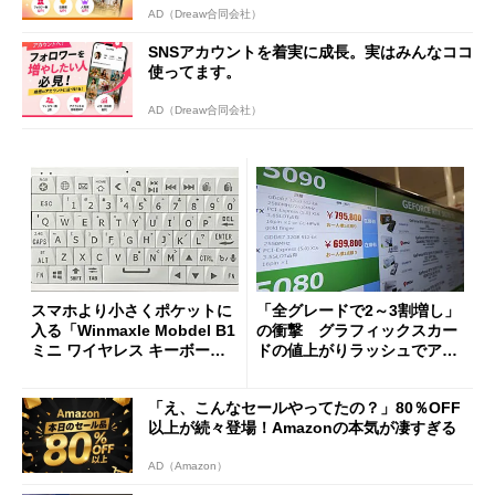
AD（Dreaw合同会社）
SNSアカウントを着実に成長。実はみんなココ
使ってます。
AD（Dreaw合同会社）
スマホより小さくポケットに
「全グレードで2～3割増し」
入る「Winmaxle Mobdel B1
の衝撃 グラフィックスカー
ミニ ワイヤレス キーボー
ドの値上がりラッシュでアキ
ド」がセールで10％オフの37
バの購入制限が深刻化
94円に
「え、こんなセールやってたの？」80％OFF
以上が続々登場！Amazonの本気が凄すぎる
AD（Amazon）