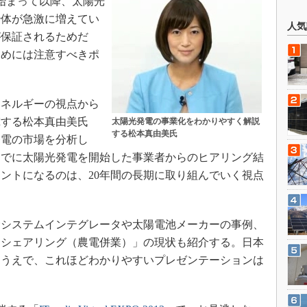
が始まって以降、太陽光
治体が急激に増えてい
人気
が保証されるためだ
ためには注意すべきポ
ネルギーの視点から
究する松本真由美氏
太陽光発電の事業化をわかりやすく解説
する松本真由美氏
発電の市場を分析し
すでに太陽光発電を開始した事業者からのヒアリング結
ントになるのは、20年間の長期に取り組んでいく視点
システムインテグレータや太陽電池メーカーの事例、
ーシェアリング（農電併業）」の現状も紹介する。日本
すうえで、これほどわかりやすいプレゼンテーションは