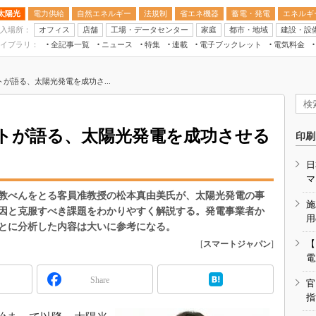
太陽光
電力供給
自然エネルギー
法規制
省エネ機器
蓄電・発電
エネルギ
入場所：
オフィス
店舗
工場・データセンター
家庭
都市・地域
建設・設
イブラリ：
全記事一覧
ニュース
特集
連載
電子ブックレット
電気料金
スマートエネルギーW
が語る、太陽光発電を成功さ...
住宅・都市イノベー
太陽光発電運用
新電力
トが語る、太陽光発電を成功させる
印刷
電気料金ガイドブッ
日
空調特集
マ
BEMS
教べんをとる客員准教授の松本真由美氏が、太陽光発電の事
施
因と克服すべき課題をわかりやすく解説する。発電事業者か
キーワード解説
用
とに分析した内容は大いに参考になる。
【
[
スマートジャパン
]
電
Share
官
指