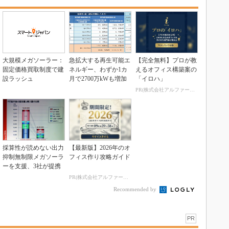
大規模メガソーラー：
急拡大する再生可能エ
【完全無料】プロが教
固定価格買取制度で建
ネルギー、わずか1カ
えるオフィス構築案の
設ラッシュ
月で2700万kWも増加
「イロハ」
PR(株式会社アルファーテクノ)
採算性が読めない出力
【最新版】2026年のオ
抑制無制限メガソーラ
フィス作り攻略ガイド
ーを支援、3社が提携
PR(株式会社アルファーテクノ)
Recommended by
PR