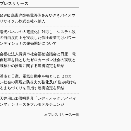
プレスリリース
0MW級鶏糞専焼発電設備をみやざきバイオマ
リサイクル株式会社へ納入
陽光パネルの大電流化に対応し、システム設
の自由度向上を実現した低圧産業向けパワー
ンディショナの発売開始について
会福祉法人長浜市社会福祉協議会と日産、電
自動車を軸としたゼロカーボン社会の実現と
域福祉の推進に関する連携協定を締結
浜市と日産、電気自動車を軸としたゼロカー
ン社会の実現と防災力の強化及び 住み続けら
るまちづくりを目指す連携協定を締結
天井用LED照明器具「レディオック ハイベイ
ンマ」シリーズをフルモデルチェンジ
≫プレスリリース一覧