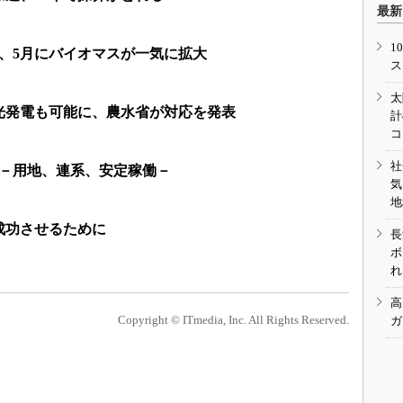
最新
1
、5月にバイオマスが一気に拡大
ス
太
光発電も可能に、農水省が対応を発表
計
コ
社
題－用地、連系、安定稼働－
気
地
成功させるために
長
ボ
れ
高
Copyright © ITmedia, Inc. All Rights Reserved.
ガ