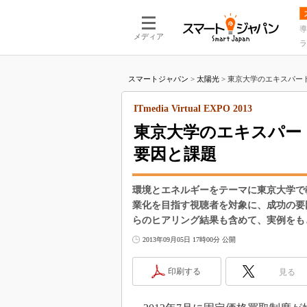
導
メディア
ラ
スマートジャパン
>
太陽光
>
東京大学のエキスパート
ITmedia Virtual EXPO 2013
東京大学のエキスパー
要因と課題
環境とエネルギーをテーマに東京大学で
業化を目指す視聴者を対象に、成功の要
らのヒアリング結果も含めて、実例をも
2013年09月05日 17時00分 公開
印刷する
見る