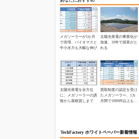
あなたにおすすめ
メガソーラーが1か月
太陽光発電の事業化が
で倍増、バイオマスと
加速、10年で採算がと
中小水力も大幅な伸び
れる
太陽光発電を全方位
買取制度の認定を受け
に、メガソーラーの誘
たメガソーラー、1カ
致から屋根貸しまで
月間で1000件以上も増
える
TechFactory ホワイトペーパー新着情報