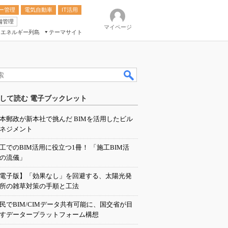
ー管理
電気自動車
IT活用
備管理
マイページ
エネルギー列島
テーマサイト
eek
ション総合展
して読む 電子ブックレット
ク
本郵政が新本社で挑んだ BIMを活用したビル
ネジメント
工でのBIM活用に役立つ1冊！ 「施工BIM活
の流儀」
電子版】「効果なし」を回避する、太陽光発
所の雑草対策の手順と工法
民でBIM/CIMデータ共有可能に、国交省が目
すデータープラットフォーム構想