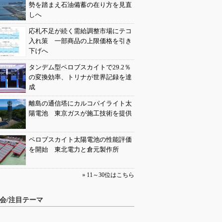
勢を踏まえ石油備蓄の在り方を見直
しへ
応札不足が続く需給調整市場にテコ
入れ策 一部商品の上限価格を引き
下げへ
タンデム型ペロブスカイトで29.2％
の変換効率、トリナが世界記録を達
成
離島の通信塔にカルコパイライト太
陽電池 東京ガスが施工技術を提供
ペロブスカイト太陽電池の性能評価
を開始 東北電力と倉元製作所
» 11～30位はこちら
会/注目テーマ