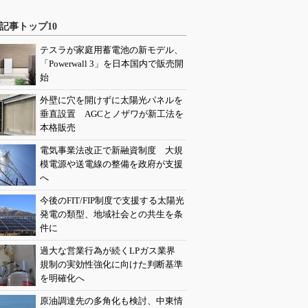
記事トップ10
テスラが家庭用蓄電池の新モデル、
「Powerwall 3」を日本国内で販売開
始
外壁に穴を開けずに太陽光パネルを
垂直設置 AGCとノザワが新工法を
本格販売
電気事業法改正で新融資制度 大規
模電源や送電線の整備を政府が支援
へ
今後のFIT/FIP制度で支援する太陽光
発電の類型、地域社会との共生を条
件に
過大な営業行為が続くLPガス業界
規制の実効性強化に向けた判断基準
を明確化へ
原油調達先の多角化も検討、中東情