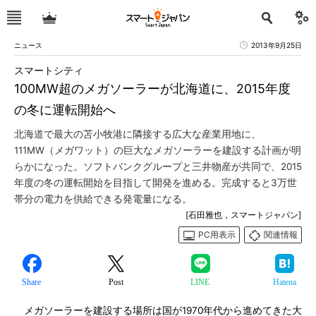
ニュース
2013年9月25日
スマートシティ
100MW超のメガソーラーが北海道に、2015年度
の冬に運転開始へ
北海道で最大の苫小牧港に隣接する広大な産業用地に、
111MW（メガワット）の巨大なメガソーラーを建設する計画が明
らかになった。ソフトバンクグループと三井物産が共同で、2015
年度の冬の運転開始を目指して開発を進める。完成すると3万世
帯分の電力を供給できる発電量になる。
[石田雅也，スマートジャパン]
PC用表示
関連情報
Share
Post
LINE
Hatena
メガソーラーを建設する場所は国が1970年代から進めてきた大