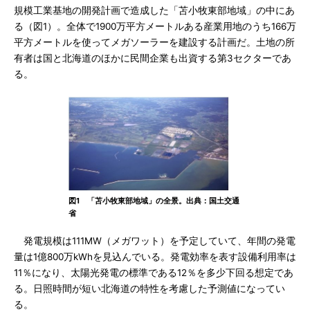
規模工業基地の開発計画で造成した「苫小牧東部地域」の中にあ
る（図1）。全体で1900万平方メートルある産業用地のうち166万
平方メートルを使ってメガソーラーを建設する計画だ。土地の所
有者は国と北海道のほかに民間企業も出資する第3セクターであ
る。
図1 「苫小牧東部地域」の全景。出典：国土交通
省
発電規模は111MW（メガワット）を予定していて、年間の発電
量は1億800万kWhを見込んでいる。発電効率を表す設備利用率は
11％になり、太陽光発電の標準である12％を多少下回る想定であ
る。日照時間が短い北海道の特性を考慮した予測値になってい
る。