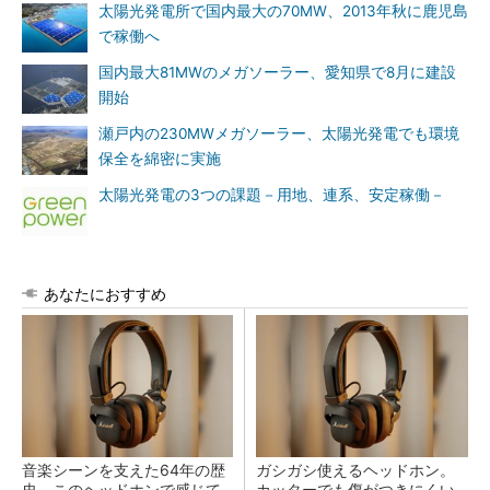
太陽光発電所で国内最大の70MW、2013年秋に鹿児島
で稼働へ
国内最大81MWのメガソーラー、愛知県で8月に建設
開始
瀬戸内の230MWメガソーラー、太陽光発電でも環境
保全を綿密に実施
太陽光発電の3つの課題－用地、連系、安定稼働－
あなたにおすすめ
音楽シーンを支えた64年の歴
ガシガシ使えるヘッドホン。
史、このヘッドホンで感じて
カッターでも傷がつきにくい