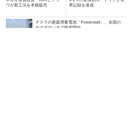
ワが新工法を本格販売
界記録を達成
テスラの家庭用蓄電池「Powerwall」、全国の
ヤマダデンキで販売開始
過大な営業行為が続くLPガス業界 規制の実効
性強化に向けた判断基準を明確化へ
原油調達先の多角化も検討、中東情勢を踏まえ
石油備蓄の在り方を見直しへ