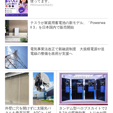
使ってます。
PR(Dreaw合同会社)
テスラが家庭用蓄電池の新モデル、「Powerwa
ll 3」を日本国内で販売開始
電気事業法改正で新融資制度 大規模電源や送
電線の整備を政府が支援へ
外壁に穴を開けずに太陽光パ
タンデム型ペロブスカイトで2
ネルを垂直設置 AGCとノザ
9.2％の変換効率、トリナが世