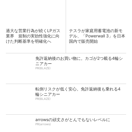
過大な営業行為が続くLPガス
テスラが家庭用蓄電池の新モ
業界 規制の実効性強化に向
デル、「Powerwall 3」を日本
けた判断基準を明確化へ
国内で販売開始
免許返納後のお買い物に。カゴが2つ載る4輪シ
ニアカー
PR(BLAZE)
転倒リスクが低く安心。免許返納後も乗れる4
輪シニアカー
PR(BLAZE)
arrowsの頑丈さがとんでもないレベルに
PR(arrows)