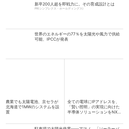
新卒200人超を即戦力に。その育成設計とは
PR(シンプレクス・ホールディングス)
世界のエネルギーの77％を太陽光や風力で供給
可能、IPCCが発表
農業でも太陽電池、京セラが
全ての電球にIPアドレスを、
北海道で1MWのシステムを設
「賢い照明」の実現に向けた
置
半導体ソリューションをNX...
駐車場で太陽光発電――アマノ、「ソーラーパ