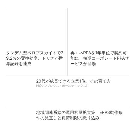
タンデム型ペロブスカイトで2
再エネPPAを1年単位で契約可
9.2％の変換効率、トリナが世
能に 短期コーポレートPPAサ
界記録を達成
ービスが登場
20代が成長できる企業1位。その育て方
PR(シンプレクス・ホールディングス)
地域間連系線の運用容量拡大策 EPPS動作条
件の見直しと負荷制限の織り込み