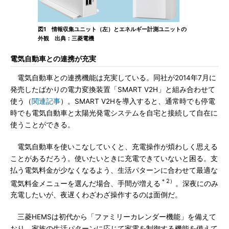
図1 情報収集ユニット（左）とエネルギー計測ユニットの
外観 出典：三菱電機
電気自動車との連携が充実
電気自動車との連携機能は充実している。同社が2014年7月に
発売したばかりの電力変換装置「SMART V2H」と組み合わせて
使う（
関連記事
）。SMART V2Hを導入すると、通常時でも停電
時でも電気自動車と太陽光発電システムを自宅と接続して自在に
使うことができる。
電気自動車を使いこなしていくと、充電操作が煩わしく思える
ことがあるだろう。使いたいときに充電できていないと困る。支
払う電気料金が少なくなるよう、生活パターンに合わせて最適な
＊2）
電気料金メニューを選んだ場合、手間が増える
。深夜にのみ
充電したいが、夜遅くわざわざ操作するのは面倒だ。
三菱HEMSは初代から「ファミリーカレンダー機能」を備えて
おり、家族の生活パターンに応じて家電を制御する機能を備えて