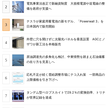
電気事業法改正で新融資制度 大規模電源や送電線の整
備を政府が支援へ
テスラが家庭用蓄電池の新モデル、「Powerwall 3」を
日本国内で販売開始
外壁に穴を開けずに太陽光パネルを垂直設置 AGCとノ
ザワが新工法を本格販売
原油調達先の多角化も検討、中東情勢を踏まえ石油備蓄
の在り方を見直しへ
応札不足が続く需給調整市場にテコ入れ策 一部商品の
上限価格を引き下げへ
タンデム型ペロブスカイトで29.2％の変換効率、トリナ
が世界記録を達成