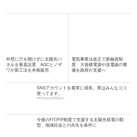
外壁に穴を開けずに太陽光パ
電気事業法改正で新融資制
ネルを垂直設置 AGCとノザ
度 大規模電源や送電線の整
ワが新工法を本格販売
備を政府が支援へ
SNSアカウントを着実に成長。実はみんなココ
使ってます。
PR(Dreaw合同会社)
今後のFIT/FIP制度で支援する太陽光発電の類
型、地域社会との共生を条件に