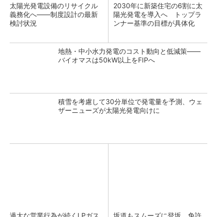
太陽光発電設備のリサイクル
2030年に新築住宅の6割に太
義務化へ――制度設計の最新
陽光発電を導入へ トップラ
検討状況
ンナー基準の目標が具体化
地熱・中小水力発電のコスト動向と低減策――
バイオマスは50kW以上をFIPへ
積雪を考慮して30分単位で発電量を予測、ウェ
ザーニューズが太陽光発電向けに
過大な営業行為が続くLPガス
坂道もスムーズに登坂。免許