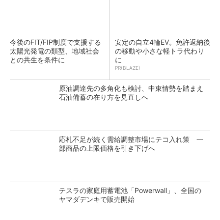
今後のFIT/FIP制度で支援する
安定の自立4輪EV。免許返納後
太陽光発電の類型、地域社会
の移動や小さな軽トラ代わり
との共生を条件に
に
PR(BLAZE)
原油調達先の多角化も検討、中東情勢を踏まえ
石油備蓄の在り方を見直しへ
応札不足が続く需給調整市場にテコ入れ策 一
部商品の上限価格を引き下げへ
テスラの家庭用蓄電池「Powerwall」、全国の
ヤマダデンキで販売開始