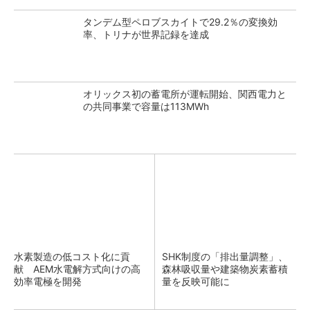
タンデム型ペロブスカイトで29.2％の変換効
率、トリナが世界記録を達成
オリックス初の蓄電所が運転開始、関西電力と
の共同事業で容量は113MWh
水素製造の低コスト化に貢
SHK制度の「排出量調整」、
献 AEM水電解方式向けの高
森林吸収量や建築物炭素蓄積
効率電極を開発
量を反映可能に