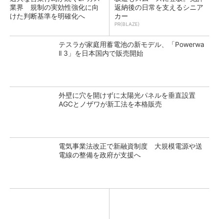
業界 規制の実効性強化に向
返納後の日常を支えるシニア
けた判断基準を明確化へ
カー
PR(BLAZE)
テスラが家庭用蓄電池の新モデル、「Powerwa
ll 3」を日本国内で販売開始
外壁に穴を開けずに太陽光パネルを垂直設置
AGCとノザワが新工法を本格販売
電気事業法改正で新融資制度 大規模電源や送
電線の整備を政府が支援へ