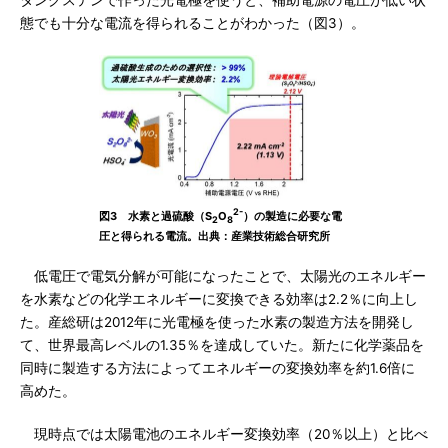
態でも十分な電流を得られることがわかった（図3）。
2-
図3 水素と過硫酸（S
O
）の製造に必要な電
2
8
圧と得られる電流。出典：産業技術総合研究所
低電圧で電気分解が可能になったことで、太陽光のエネルギー
を水素などの化学エネルギーに変換できる効率は2.2％に向上し
た。産総研は2012年に光電極を使った水素の製造方法を開発し
て、世界最高レベルの1.35％を達成していた。新たに化学薬品を
同時に製造する方法によってエネルギーの変換効率を約1.6倍に
高めた。
現時点では太陽電池のエネルギー変換効率（20％以上）と比べ