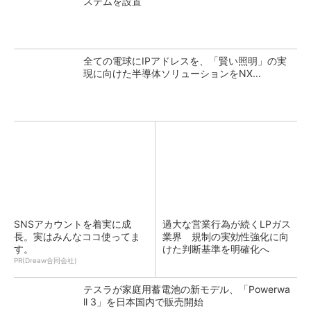
ステムを設置
全ての電球にIPアドレスを、「賢い照明」の実
現に向けた半導体ソリューションをNX...
SNSアカウントを着実に成
過大な営業行為が続くLPガス
長。実はみんなココ使ってま
業界 規制の実効性強化に向
す。
けた判断基準を明確化へ
PR(Dreaw合同会社)
テスラが家庭用蓄電池の新モデル、「Powerwa
ll 3」を日本国内で販売開始