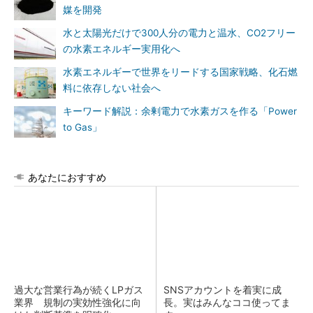
媒を開発
水と太陽光だけで300人分の電力と温水、CO2フリー
の水素エネルギー実用化へ
水素エネルギーで世界をリードする国家戦略、化石燃
料に依存しない社会へ
キーワード解説：余剰電力で水素ガスを作る「Power
to Gas」
あなたにおすすめ
過大な営業行為が続くLPガス
SNSアカウントを着実に成
業界 規制の実効性強化に向
長。実はみんなココ使ってま