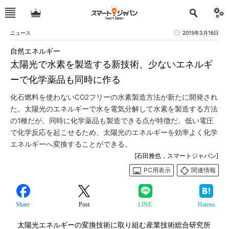
ニュース
2015年3月16日
自然エネルギー
太陽光で水素を製造する新技術、少ないエネルギ
ーで化学薬品も同時に作る
化石燃料を使わないCO2フリーの水素製造方法が新たに開発され
た。太陽光のエネルギーで水を電気分解して水素を製造する方法
の1種だが、同時に化学薬品も製造できる点が特徴だ。低い電圧
で化学反応を起こせるため、太陽光のエネルギーを効率よく化学
エネルギーへ変換することができる。
[石田雅也，スマートジャパン]
PC用表示
関連情報
Share
Post
LINE
Hatena
太陽光エネルギーの変換技術に取り組む産業技術総合研究所