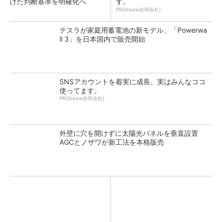
けた判断基準を明確化へ
す。
PR(Dreaw合同会社)
テスラが家庭用蓄電池の新モデル、「Powerwa
ll 3」を日本国内で販売開始
SNSアカウントを着実に成長。実はみんなココ
使ってます。
PR(Dreaw合同会社)
外壁に穴を開けずに太陽光パネルを垂直設置
AGCとノザワが新工法を本格販売