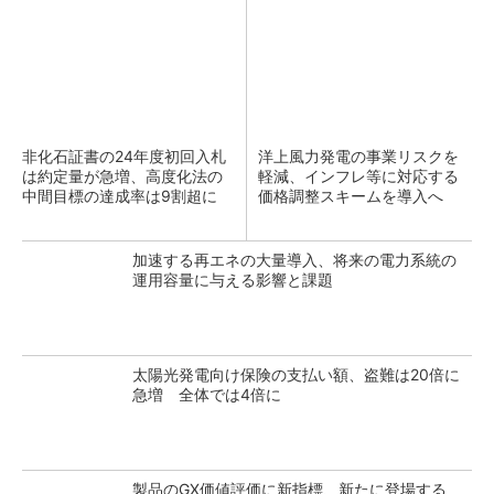
非化石証書の24年度初回入札
洋上風力発電の事業リスクを
は約定量が急増、高度化法の
軽減、インフレ等に対応する
中間目標の達成率は9割超に
価格調整スキームを導入へ
加速する再エネの大量導入、将来の電力系統の
運用容量に与える影響と課題
太陽光発電向け保険の支払い額、盗難は20倍に
急増 全体では4倍に
製品のGX価値評価に新指標、新たに登場する