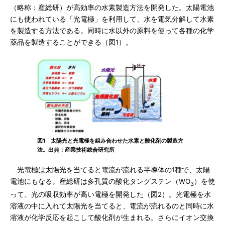
（略称：産総研）が高効率の水素製造方法を開発した。太陽電池
にも使われている「光電極」を利用して、水を電気分解して水素
を製造する方法である。同時に水以外の原料を使って各種の化学
薬品を製造することができる（図1）。
図1 太陽光と光電極を組み合わせた水素と酸化剤の製造方
法。出典：産業技術総合研究所
光電極は太陽光を当てると電流が流れる半導体の1種で、太陽
電池にもなる。産総研は多孔質の酸化タングステン（WO
）を使
3
って、光の吸収効率が高い電極を開発した（図2）。光電極を水
溶液の中に入れて太陽光を当てると、電流が流れるのと同時に水
溶液が化学反応を起こして酸化剤が生まれる。さらにイオン交換