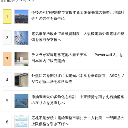
今後のFIT/FIP制度で支援する太陽光発電の類型、地域社
会との共生を条件に
電気事業法改正で新融資制度 大規模電源や送電線の整
備を政府が支援へ
テスラが家庭用蓄電池の新モデル、「Powerwall 3」を
日本国内で販売開始
外壁に穴を開けずに太陽光パネルを垂直設置 AGCとノ
ザワが新工法を本格販売
原油調達先の多角化も検討、中東情勢を踏まえ石油備蓄
の在り方を見直しへ
応札不足が続く需給調整市場にテコ入れ策 一部商品の
上限価格を引き下げへ