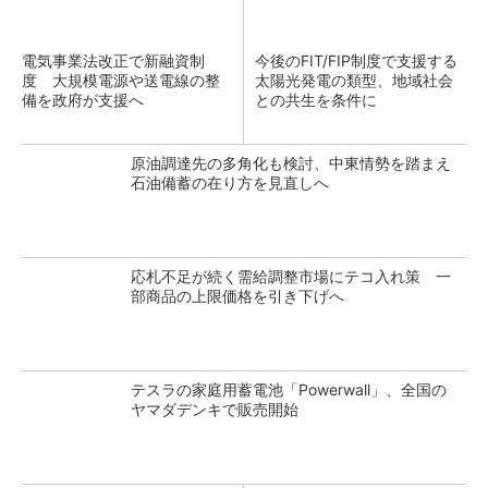
電気事業法改正で新融資制
今後のFIT/FIP制度で支援する
度 大規模電源や送電線の整
太陽光発電の類型、地域社会
備を政府が支援へ
との共生を条件に
原油調達先の多角化も検討、中東情勢を踏まえ
石油備蓄の在り方を見直しへ
応札不足が続く需給調整市場にテコ入れ策 一
部商品の上限価格を引き下げへ
テスラの家庭用蓄電池「Powerwall」、全国の
ヤマダデンキで販売開始