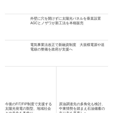
外壁に穴を開けずに太陽光パネルを垂直設置
AGCとノザワが新工法を本格販売
電気事業法改正で新融資制度 大規模電源や送
電線の整備を政府が支援へ
今後のFIT/FIP制度で支援する
原油調達先の多角化も検討、
太陽光発電の類型、地域社会
中東情勢を踏まえ石油備蓄の
との共生を条件に
在り方を見直しへ