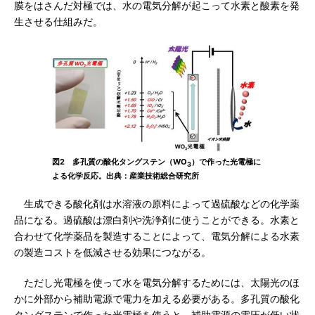
膜をはさんだ対極では、水の電気分解が起こって水素と酸素を発
生させる仕組みだ。
図2 多孔質の酸化タングステン（WO
）で作った光電極に
3
よる化学反応。出典：産業技術総合研究所
生成できる酸化剤は水溶液の原料によって過硫酸などの化学薬
品になる。過硫酸は漂白剤や洗浄剤に使うことができる。水素と
合わせて化学薬品を製造することによって、電気分解による水素
の製造コストを低減させる効果につながる。
ただし光電極を使って水を電気分解するためには、太陽光のほ
かに外部から補助電源で電力を加える必要がある。多孔質の酸化
タングステンで作った光電極を使うと、補助電源の電圧が低い状