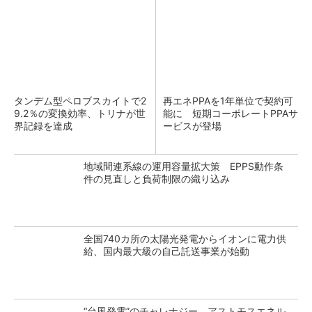
タンデム型ペロブスカイトで2
再エネPPAを1年単位で契約可
9.2％の変換効率、トリナが世
能に 短期コーポレートPPAサ
界記録を達成
ービスが登場
地域間連系線の運用容量拡大策 EPPS動作条
件の見直しと負荷制限の織り込み
全国740カ所の太陽光発電からイオンに電力供
給、国内最大級の自己託送事業が始動
“台風発電”のチャレナジー、アストモスエネル