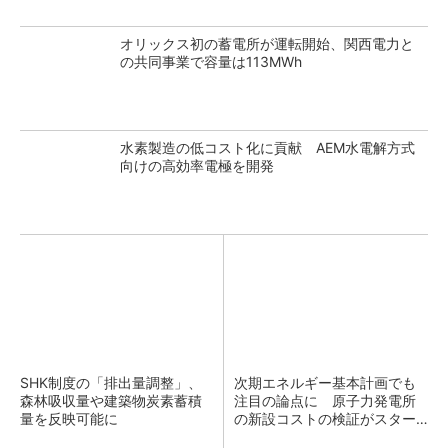
オリックス初の蓄電所が運転開始、関西電力と
の共同事業で容量は113MWh
水素製造の低コスト化に貢献 AEM水電解方式
向けの高効率電極を開発
SHK制度の「排出量調整」、
次期エネルギー基本計画でも
森林吸収量や建築物炭素蓄積
注目の論点に 原子力発電所
量を反映可能に
の新設コストの検証がスター
ト