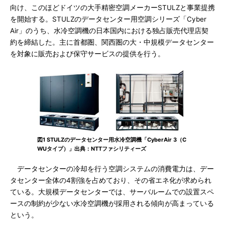
向け、このほどドイツの大手精密空調メーカーSTULZと事業提携
を開始する。STULZのデータセンター用空調シリーズ「Cyber
Air」のうち、水冷空調機の日本国内における独占販売代理店契
約を締結した。主に首都圏、関西圏の大・中規模データセンター
を対象に販売および保守サービスの提供を行う。
図1 STULZのデータセンター用水冷空調機「CyberAir 3（C
WUタイプ）」出典：NTTファシリティーズ
データセンターの冷却を行う空調システムの消費電力は、デー
タセンター全体の4割強を占めており、その省エネ化が求められ
ている。大規模データセンターでは、サーバルームでの設置スペ
ースの制約が少ない水冷空調機が採用される傾向が高まっている
という。