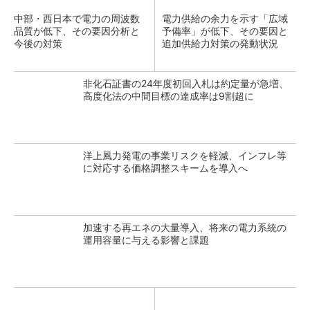
中部・西日本で電力の周波数
電力供給の余力を示す「広域
品質が低下、その要因分析と
予備率」が低下、その要因と
今後の対策
追加供給力対策の発動状況
非化石証書の24年度初回入札は約定量が急増、
高度化法の中間目標の達成率は9割超に
洋上風力発電の事業リスクを軽減、インフレ等
に対応する価格調整スキームを導入へ
加速する再エネの大量導入、将来の電力系統の
運用容量に与える影響と課題