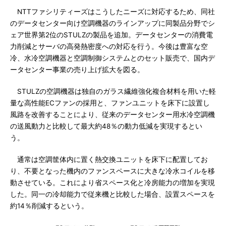
NTTファシリティーズはこうしたニーズに対応するため、同社
のデータセンター向け空調機器のラインアップに同製品分野でシ
ェア世界第2位のSTULZの製品を追加。データセンターの消費電
力削減とサーバの高発熱密度への対応を行う。今後は豊富な空
冷、水冷空調機器と空調制御システムとのセット販売で、国内デ
ータセンター事業の売り上げ拡大を図る。
STULZの空調機器は独自のガラス繊維強化複合材料を用いた軽
量な高性能ECファンの採用と、ファンユニットを床下に設置し
風路を改善することにより、従来のデータセンター用水冷空調機
の送風動力と比較して最大約48％の動力低減を実現するとい
う。
通常は空調筐体内に置く熱交換ユニットを床下に配置してお
り、不要となった機内のファンスペースに大きな冷水コイルを移
動させている。これにより省スペース化と冷房能力の増加を実現
した。同一の冷却能力で従来機と比較した場合、設置スペースを
約14％削減するという。