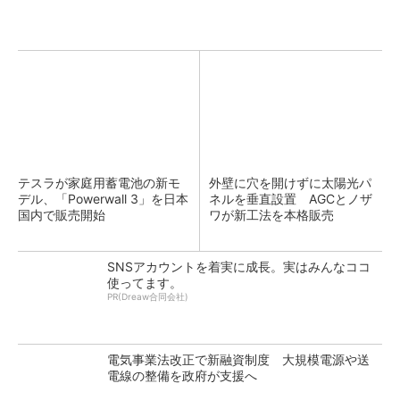
テスラが家庭用蓄電池の新モ
外壁に穴を開けずに太陽光パ
デル、「Powerwall 3」を日本
ネルを垂直設置 AGCとノザ
国内で販売開始
ワが新工法を本格販売
SNSアカウントを着実に成長。実はみんなココ
使ってます。
PR(Dreaw合同会社)
電気事業法改正で新融資制度 大規模電源や送
電線の整備を政府が支援へ