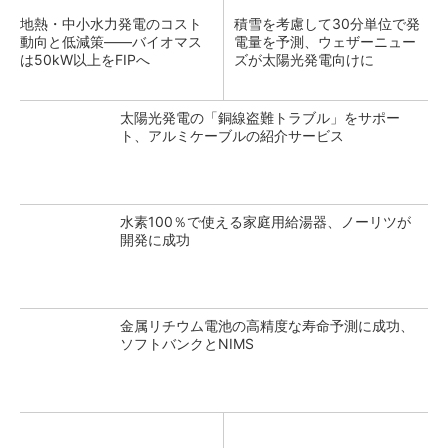
地熱・中小水力発電のコスト
積雪を考慮して30分単位で発
動向と低減策――バイオマス
電量を予測、ウェザーニュー
は50kW以上をFIPへ
ズが太陽光発電向けに
太陽光発電の「銅線盗難トラブル」をサポー
ト、アルミケーブルの紹介サービス
水素100％で使える家庭用給湯器、ノーリツが
開発に成功
金属リチウム電池の高精度な寿命予測に成功、
ソフトバンクとNIMS