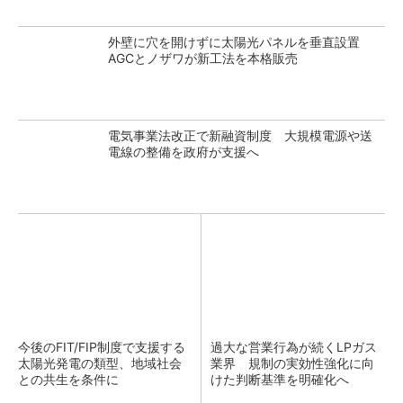
外壁に穴を開けずに太陽光パネルを垂直設置
AGCとノザワが新工法を本格販売
電気事業法改正で新融資制度 大規模電源や送
電線の整備を政府が支援へ
今後のFIT/FIP制度で支援する
過大な営業行為が続くLPガス
太陽光発電の類型、地域社会
業界 規制の実効性強化に向
との共生を条件に
けた判断基準を明確化へ