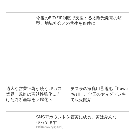
今後のFIT/FIP制度で支援する太陽光発電の類
型、地域社会との共生を条件に
過大な営業行為が続くLPガス
テスラの家庭用蓄電池「Powe
業界 規制の実効性強化に向
rwall」、全国のヤマダデンキ
けた判断基準を明確化へ
で販売開始
SNSアカウントを着実に成長。実はみんなココ
使ってます。
PR(Dreaw合同会社)