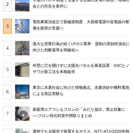
会との共生を条件に
電気事業法改正で新融資制度 大規模電源や送電線の整
備を政府が支援へ
過大な営業行為が続くLPガス業界 規制の実効性強化に
向けた判断基準を明確化へ
外壁に穴を開けずに太陽光パネルを垂直設置 AGCとノ
ザワが新工法を本格販売
東京に水素社会に向けた情報拠点、水素供給や燃料電池
による実証実験も
家庭用エアコンもフロンの「みだり放出」禁止対象に
──フロン排出対策中間取りまとめ
透明でも太陽光で発電するガラス、NTT-ATが2020年秋