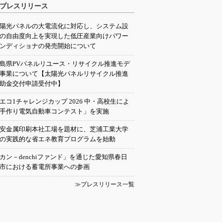
プレスリリース
陽光パネルの大電流化に対応し、システム設
の自由度向上を実現した低圧産業向けパワー
ンディショナの発売開始について
島県PVパネルリユース・リサイクル推進モデ
事業について【太陽光パネルリサイクル推進
助金交付申請受付中】
エコ1チャレンジカップ 2026 中・高校生によ
手作り電気自動車コンテスト」を実施
安金属印刷本社工場を題材に、芝浦工業大学
の実践的な省エネ教育プログラムを始動
カン－denchiファンド」を通じた愛知県春日
市における蓄電所事業への参画
≫プレスリリース一覧