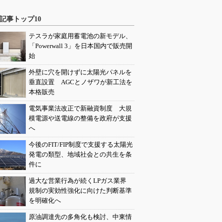
記事トップ10
テスラが家庭用蓄電池の新モデル、
「Powerwall 3」を日本国内で販売開
始
外壁に穴を開けずに太陽光パネルを
垂直設置 AGCとノザワが新工法を
本格販売
電気事業法改正で新融資制度 大規
模電源や送電線の整備を政府が支援
へ
今後のFIT/FIP制度で支援する太陽光
発電の類型、地域社会との共生を条
件に
過大な営業行為が続くLPガス業界
規制の実効性強化に向けた判断基準
を明確化へ
原油調達先の多角化も検討、中東情