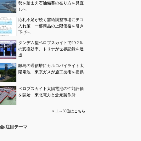
勢を踏まえ石油備蓄の在り方を見直
しへ
応札不足が続く需給調整市場にテコ
入れ策 一部商品の上限価格を引き
下げへ
タンデム型ペロブスカイトで29.2％
の変換効率、トリナが世界記録を達
成
離島の通信塔にカルコパイライト太
陽電池 東京ガスが施工技術を提供
ペロブスカイト太陽電池の性能評価
を開始 東北電力と倉元製作所
» 11～30位はこちら
会/注目テーマ