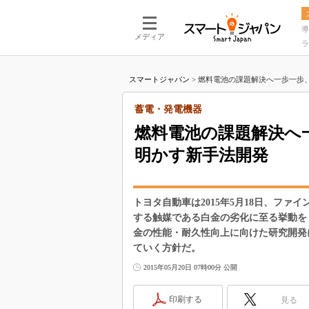
導
メディア
ラ
スマートジャパン
>
燃料電池の課題解決へ一歩一歩、
蓄電・発電機器
燃料電池の課題解決へ
明かす新手法開発
トヨタ自動車は2015年5月18日、フ
する触媒である白金の劣化に至る挙動を
金の性能・耐久性向上に向けた研究開発
ていく方針だ。
2015年05月20日 07時00分 公開
印刷する
見る