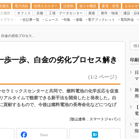
太陽光
電力供給
自然エネルギー
法規制
省エネ機器
蓄電・発電
エネルギ
入場所：
オフィス
店舗
工場・データセンター
家庭
都市・地域
建設・設
イブラリ：
全記事一覧
ニュース
特集
連載
電子ブックレット
電気料金
スマートエネルギーW
白金の劣化プロセス...
住宅・都市イノベー
太陽光発電運用
新電力
一歩一歩、白金の劣化プロセス解き
印刷
電気料金ガイドブッ
日
空調特集
（1/2 ページ）
マ
BEMS
施
ァインセラミックスセンターと共同で、燃料電池の化学反応を促進
キーワード解説
用
リアルタイムで観察できる新手法を開発したと発表した。白
に貢献するもので、今後は燃料電池の長寿命化などにつなげ
【
電
[
陰山遼将
，
スマートジャパン
]
官
指
Share