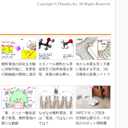
Copyright © ITmedia, Inc. All Rights Reserved.
燃料電池の劣化を大幅
エタノール燃料から常
水から水素を安く大量
に抑制可能に、世界初
温常圧で効率発電を実
に製造する手法、3次
の新触媒の開発に成功
現、炭素の鎖を断ち切
元構造の炭素シートで
る触媒を開発
「毒」だった一酸化炭
なぜなぜ燃料電池、実
100℃でモップ洗浄、
素で発電、燃料電池の
は「電池」ではないの
圧倒的な吸引力…今注
新たな触媒
では？
目のロボット掃除機