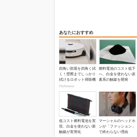
あなたにおすすめ
四角い部屋を四角く拭
燃料電池のコスト低下
く！壁際までしっかり
へ、白金を使わない炭
拭けるロボット掃除機
素系の触媒を開発
PR(Dreame)
低コスト燃料電池を実
マーシャルのヘッドホ
現、白金を使わない新
ンが「ファッション」
触媒が実用化
で終わらない理由