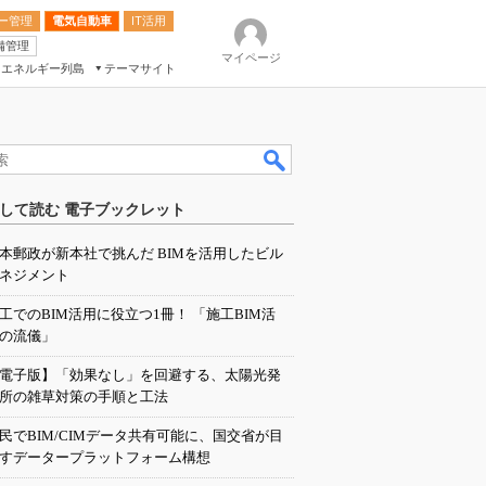
ー管理
電気自動車
IT活用
備管理
マイページ
エネルギー列島
テーマサイト
eek
ション総合展
して読む 電子ブックレット
ク
本郵政が新本社で挑んだ BIMを活用したビル
ネジメント
工でのBIM活用に役立つ1冊！ 「施工BIM活
の流儀」
電子版】「効果なし」を回避する、太陽光発
所の雑草対策の手順と工法
民でBIM/CIMデータ共有可能に、国交省が目
すデータープラットフォーム構想