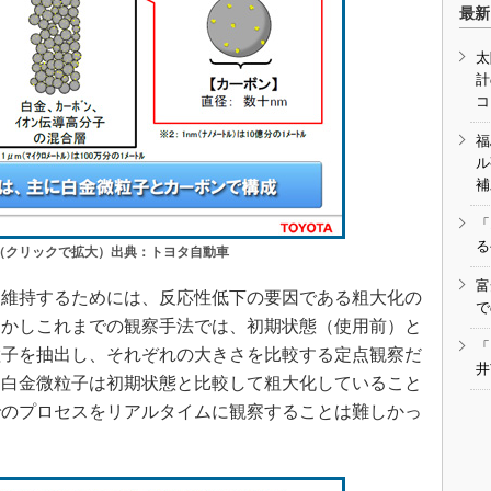
最新
太
計
コ
福
ル
補
「
る
（クリックで拡大）出典：トヨタ自動車
富
維持するためには、反応性低下の要因である粗大化の
で
しかしこれまでの観察手法では、初期状態（使用前）と
「
粒子を抽出し、それぞれの大きさを比較する定点観察だ
井
た白金微粒子は初期状態と比較して粗大化していること
でのプロセスをリアルタイムに観察することは難しかっ