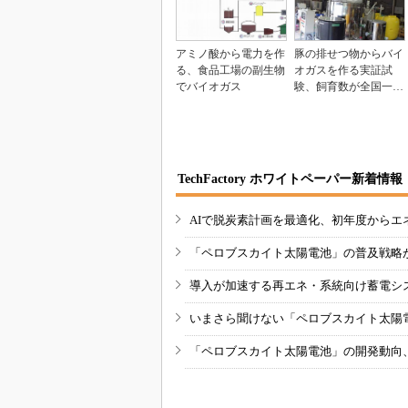
アミノ酸から電力を作
豚の排せつ物からバイ
る、食品工場の副生物
オガスを作る実証試
でバイオガス
験、飼育数が全国一の
鹿児島県で
TechFactory ホワイトペーパー新着情報
AIで脱炭素計画を最適化、初年度からエ
「ペロブスカイト太陽電池」の普及戦略
導入が加速する再エネ・系統向け蓄電シ
いまさら聞けない「ペロブスカイト太陽
「ペロブスカイト太陽電池」の開発動向