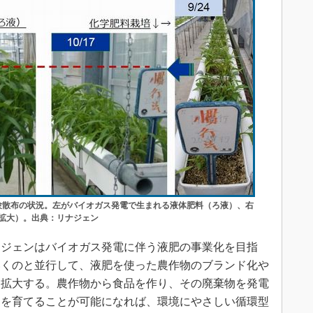
験散布の状況。左がバイオガス発電で生まれる液体肥料（ろ液）、右
拡大）。出典：リナジェン
ジェンはバイオガス発電に伴う液肥の事業化を目指
いくのと並行して、液肥を使った農作物のブランド化や
を拡大する。農作物から食品を作り、その廃棄物を発電
物を育てることが可能になれば、環境にやさしい循環型