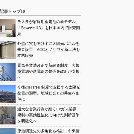
記事トップ10
テスラが家庭用蓄電池の新モデル、
「Powerwall 3」を日本国内で販売開
始
外壁に穴を開けずに太陽光パネルを
垂直設置 AGCとノザワが新工法を
本格販売
電気事業法改正で新融資制度 大規
模電源や送電線の整備を政府が支援
へ
今後のFIT/FIP制度で支援する太陽光
発電の類型、地域社会との共生を条
件に
過大な営業行為が続くLPガス業界
規制の実効性強化に向けた判断基準
を明確化へ
原油調達先の多角化も検討、中東情