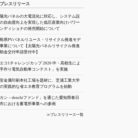
プレスリリース
陽光パネルの大電流化に対応し、システム設
の自由度向上を実現した低圧産業向けパワー
ンディショナの発売開始について
島県PVパネルリユース・リサイクル推進モデ
事業について【太陽光パネルリサイクル推進
助金交付申請受付中】
エコ1チャレンジカップ 2026 中・高校生によ
手作り電気自動車コンテスト」を実施
安金属印刷本社工場を題材に、芝浦工業大学
の実践的な省エネ教育プログラムを始動
カン－denchiファンド」を通じた愛知県春日
市における蓄電所事業への参画
≫プレスリリース一覧