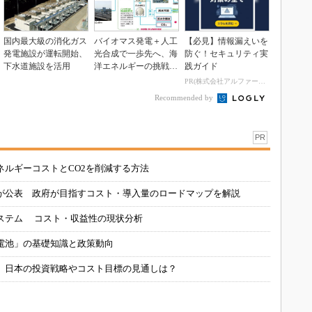
国内最大級の消化ガス
バイオマス発電＋人工
【必見】情報漏えいを
発電施設が運転開始、
光合成で一歩先へ、海
防ぐ！セキュリティ実
下水道施設を活用
洋エネルギーの挑戦も
践ガイド
続く
PR(株式会社アルファーテクノ)
Recommended by
PR
ネルギーコストとCO2を削減する方法
が公表 政府が目指すコスト・導入量のロードマップを解説
ステム コスト・収益性の現状分析
電池」の基礎知識と政策動向
、日本の投資戦略やコスト目標の見通しは？