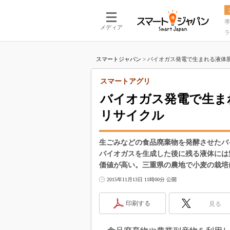
導
メディア
ラ
スマートジャパン
>
バイオガス発電で生まれる液体肥
スマートアグリ
バイオガス発電で生ま
リサイクル
生ごみなどの食品廃棄物を発酵させたバ
バイオガスを生成した後に残る液体には
価値が高い。三重県の農地で小麦の栽培
2015年11月13日 11時00分 公開
印刷する
見る