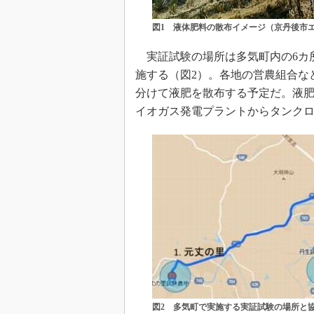
図1 液体肥料の散布イメージ（京丹後市
実証試験の場所は多気町内の6カ所
施する（図2）。各地の営農組合など
分けて液肥を散布する予定だ。液
イオガス発電プラントからタンク
図2 多気町で実施する実証試験の場所と