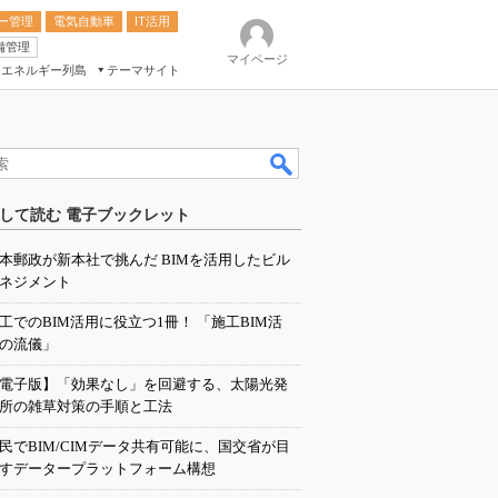
ー管理
電気自動車
IT活用
備管理
マイページ
エネルギー列島
テーマサイト
eek
ション総合展
して読む 電子ブックレット
ク
本郵政が新本社で挑んだ BIMを活用したビル
ネジメント
工でのBIM活用に役立つ1冊！ 「施工BIM活
の流儀」
電子版】「効果なし」を回避する、太陽光発
所の雑草対策の手順と工法
民でBIM/CIMデータ共有可能に、国交省が目
すデータープラットフォーム構想