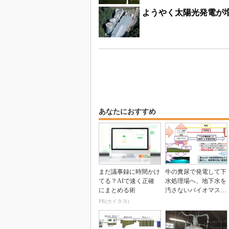
ようやく太陽光発電が
あなたにおすすめ
まだ議事録に時間かけ
牛の糞尿で発電して下
てる？AIで速く正確
水処理場へ、地下水を
にまとめる術
汚さないバイオマス活
用法
PR(カイタヨ)