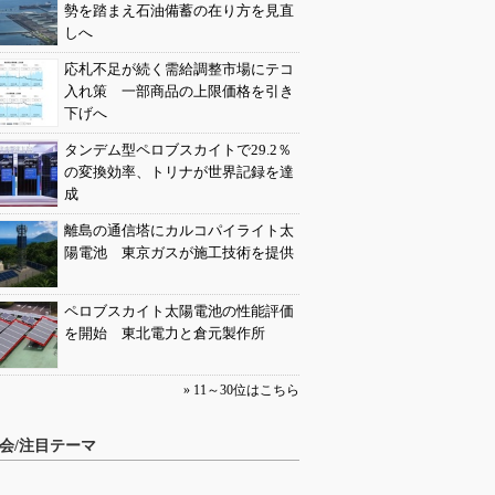
勢を踏まえ石油備蓄の在り方を見直
しへ
応札不足が続く需給調整市場にテコ
入れ策 一部商品の上限価格を引き
下げへ
タンデム型ペロブスカイトで29.2％
の変換効率、トリナが世界記録を達
成
離島の通信塔にカルコパイライト太
陽電池 東京ガスが施工技術を提供
ペロブスカイト太陽電池の性能評価
を開始 東北電力と倉元製作所
» 11～30位はこちら
会/注目テーマ