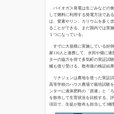
バイオガス発電は生ごみなどの食
して燃料に利用する発電方法であ
は、窒素やリン、カリウムを多く
ることができる。まだ国内では実
１つになっている。
すでに大規模に実施している好例
家110人と連携して、水田や畑に
ターの協力を得て多気町の実証試
械も借り受ける。散布後の検証結
リナジェンは農地を使った実証試
高等学校のハウス農場で栽培試験を
ンターに液体肥料の「原液」と「
を散布して生育状況を比較する。評
項目で、生徒が散布も担当して3種