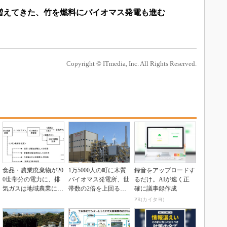
増えてきた、竹を燃料にバイオマス発電も進む
Copyright © ITmedia, Inc. All Rights Reserved.
食品・農業廃棄物が20
1万5000人の町に木質
録音をアップロードす
0世帯分の電力に、排
バイオマス発電所、世
るだけ。AIが速く正
気ガスは地域農業に活
帯数の2倍を上回る電
確に議事録作成
用
力供給
PR(カイタヨ)