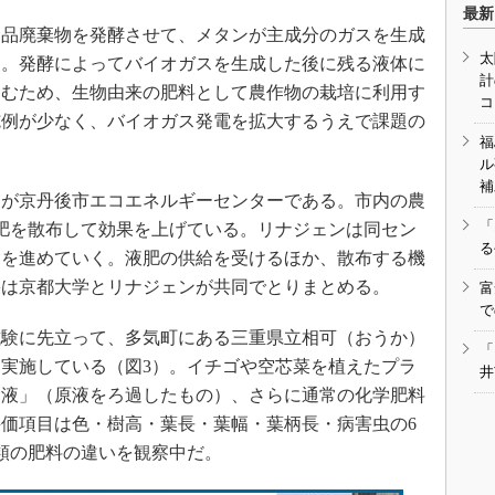
最新
品廃棄物を発酵させて、メタンが主成分のガスを生成
太
る。発酵によってバイオガスを生成した後に残る液体に
計
含むため、生物由来の肥料として農作物の栽培に利用す
コ
施例が少なく、バイオガス発電を拡大するうえで課題の
福
ル
補
が京丹後市エコエネルギーセンターである。市内の農
「
液肥を散布して効果を上げている。リナジェンは同セン
る
験を進めていく。液肥の供給を受けるほか、散布する機
果は京都大学とリナジェンが共同でとりまとめる。
富
で
験に先立って、多気町にある三重県立相可（おうか）
「
実施している（図3）。イチゴや空芯菜を植えたプラ
井
ろ液」（原液をろ過したもの）、さらに通常の化学肥料
価項目は色・樹高・葉長・葉幅・葉柄長・病害虫の6
類の肥料の違いを観察中だ。