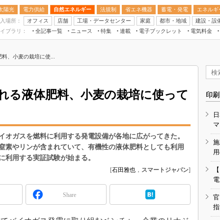
太陽光
電力供給
自然エネルギー
法規制
省エネ機器
蓄電・発電
エネルギ
入場所：
オフィス
店舗
工場・データセンター
家庭
都市・地域
建設・設
イブラリ：
全記事一覧
ニュース
特集
連載
電子ブックレット
電気料金
スマートエネルギーW
料、小麦の栽培に使...
住宅・都市イノベー
太陽光発電運用
新電力
れる液体肥料、小麦の栽培に使って
印刷
電気料金ガイドブッ
日
空調特集
マ
BEMS
イオガスを燃料に利用する発電設備が各地に広がってきた。
施
窒素やリンが含まれていて、有機性の液体肥料としても利用
キーワード解説
用
に利用する実証試験が始まる。
【
[
石田雅也
，
スマートジャパン
]
電
Share
官
指