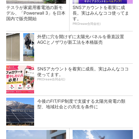
テスラが家庭用蓄電池の新モ
SNSアカウントを着実に成
デル、「Powerwall 3」を日本
長。実はみんなココ使ってま
国内で販売開始
す。
PR(Dreaw合同会社)
外壁に穴を開けずに太陽光パネルを垂直設置
AGCとノザワが新工法を本格販売
SNSアカウントを着実に成長。実はみんなココ
使ってます。
PR(Dreaw合同会社)
今後のFIT/FIP制度で支援する太陽光発電の類
型、地域社会との共生を条件に