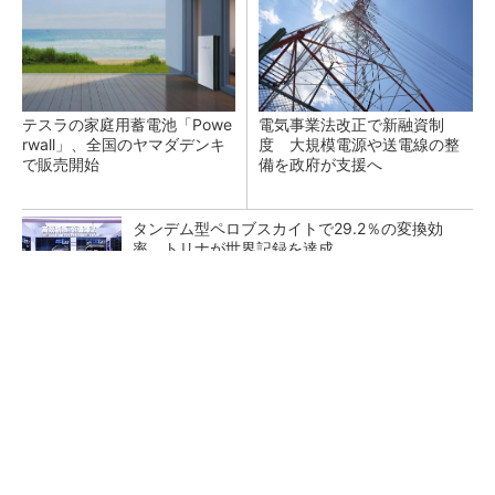
テスラの家庭用蓄電池「Powe
電気事業法改正で新融資制
rwall」、全国のヤマダデンキ
度 大規模電源や送電線の整
で販売開始
備を政府が支援へ
タンデム型ペロブスカイトで29.2％の変換効
率、トリナが世界記録を達成
過大な営業行為が続くLPガス業界 規制の実効
性強化に向けた判断基準を明確化へ
応札不足が続く需給調整市場にテコ入れ策 一
部商品の上限価格を引き下げへ