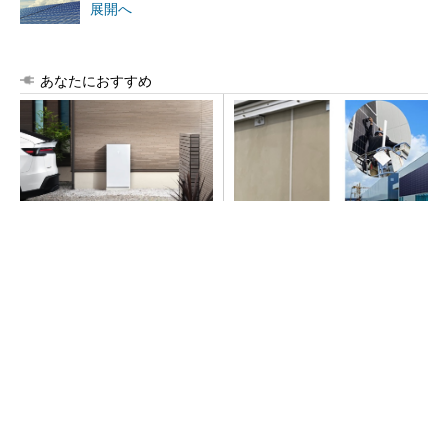
展開へ
あなたにおすすめ
テスラが家庭用蓄電池の新モ
外壁に穴を開けずに太陽光パ
デル、「Powerwall 3」を日本
ネルを垂直設置 AGCとノザ
国内で販売開始
ワが新工法を本格販売
SNSアカウントを着実に成長。実はみんなココ
使ってます。
PR(Dreaw合同会社)
SNSアカウントを着実に成長。実はみんなココ