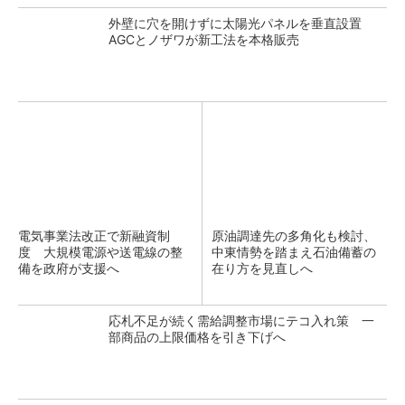
外壁に穴を開けずに太陽光パネルを垂直設置
AGCとノザワが新工法を本格販売
電気事業法改正で新融資制
原油調達先の多角化も検討、
度 大規模電源や送電線の整
中東情勢を踏まえ石油備蓄の
備を政府が支援へ
在り方を見直しへ
応札不足が続く需給調整市場にテコ入れ策 一
部商品の上限価格を引き下げへ