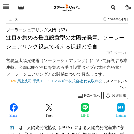
ニュース
2024年8月9日
ソーラーシェアリング入門（67）
注目を集める垂直設置型の太陽光発電、ソーラー
シェアリング視点で考える課題と提言
（1/2 ページ）
営農型太陽光発電（ソーラーシェアリング）について解説する本
連載。今回は昨今注目を集める垂直設置タイプの太陽光発電と、
ソーラーシェアリングとの関係について解説します。
[
馬上丈司 千葉エコ・エネルギー株式会社 代表取締役
，スマートジャ
パン]
PC用表示
関連情報
Share
Post
LINE
Hatena
前回
は、太陽光発電協会（JPEA）による太陽光発電産業の新