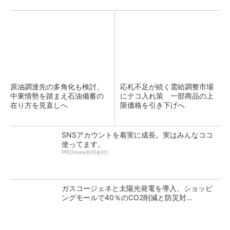
原油調達先の多角化も検討、
応札不足が続く需給調整市場
中東情勢を踏まえ石油備蓄の
にテコ入れ策 一部商品の上
在り方を見直しへ
限価格を引き下げへ
SNSアカウントを着実に成長。実はみんなココ
使ってます。
PR(Dreaw合同会社)
ガスコージェネと太陽光発電を導入、ショッピ
ングモールで40％のCO2削減と防災対...