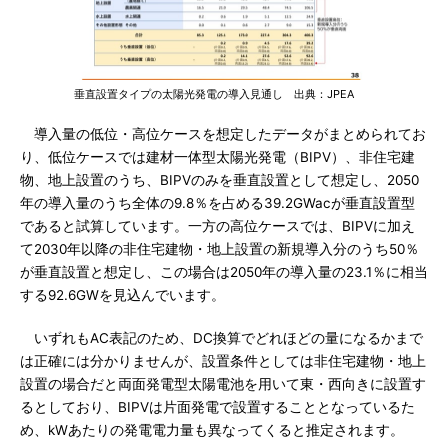
垂直設置タイプの太陽光発電の導入見通し 出典：JPEA
導入量の低位・高位ケースを想定したデータがまとめられてお
り、低位ケースでは建材一体型太陽光発電（BIPV）、非住宅建
物、地上設置のうち、BIPVのみを垂直設置として想定し、2050
年の導入量のうち全体の9.8％を占める39.2GWacが垂直設置型
であると試算しています。一方の高位ケースでは、BIPVに加え
て2030年以降の非住宅建物・地上設置の新規導入分のうち50％
が垂直設置と想定し、この場合は2050年の導入量の23.1％に相当
する92.6GWを見込んでいます。
いずれもAC表記のため、DC換算でどれほどの量になるかまで
は正確には分かりませんが、設置条件としては非住宅建物・地上
設置の場合だと両面発電型太陽電池を用いて東・西向きに設置す
るとしており、BIPVは片面発電で設置することとなっているた
め、kWあたりの発電電力量も異なってくると推定されます。