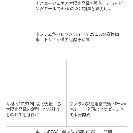
ガスコージェネと太陽光発電を導入、ショッピ
ングモールで40％のCO2削減と防災対...
タンデム型ペロブスカイトで29.2％の変換効
率、トリナが世界記録を達成
今後のFIT/FIP制度で支援する
テスラの家庭用蓄電池「Powe
太陽光発電の類型、地域社会
rwall」、全国のヤマダデンキ
との共生を条件に
で販売開始
再エネPPAを1年単位で契約可能に 短期コー