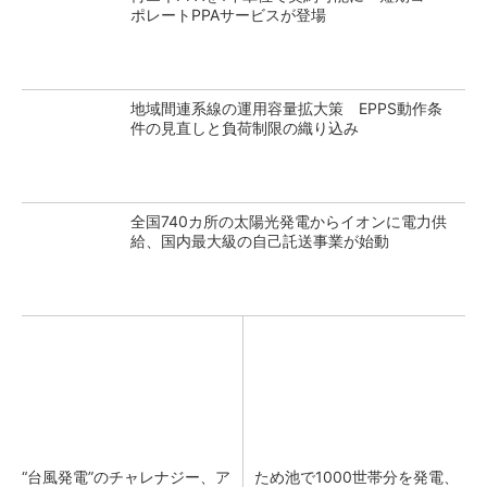
ポレートPPAサービスが登場
地域間連系線の運用容量拡大策 EPPS動作条
件の見直しと負荷制限の織り込み
全国740カ所の太陽光発電からイオンに電力供
給、国内最大級の自己託送事業が始動
“台風発電”のチャレナジー、ア
ため池で1000世帯分を発電、