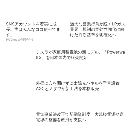
SNSアカウントを着実に成
過大な営業行為が続くLPガス
長。実はみんなココ使ってま
業界 規制の実効性強化に向
す。
けた判断基準を明確化へ
PR(Dreaw合同会社)
テスラが家庭用蓄電池の新モデル、「Powerwa
ll 3」を日本国内で販売開始
外壁に穴を開けずに太陽光パネルを垂直設置
AGCとノザワが新工法を本格販売
電気事業法改正で新融資制度 大規模電源や送
電線の整備を政府が支援へ