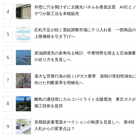
外壁に穴を開けずに太陽光パネルを垂直設置 AGCとノ
ザワが新工法を本格販売
応札不足が続く需給調整市場にテコ入れ策 一部商品の
上限価格を引き下げへ
原油調達先の多角化も検討、中東情勢を踏まえ石油備蓄
の在り方を見直しへ
過大な営業行為が続くLPガス業界 規制の実効性強化に
向けた判断基準を明確化へ
離島の通信塔にカルコパイライト太陽電池 東京ガスが
施工技術を提供
長期脱炭素電源オークションの制度を見直しへ 第4回
入札からの変更点は？