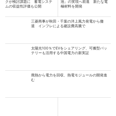
クが検討課題に 蓄電システ
池」の実現へ前進 新たな電
ムの収益性評価も公開
極材料を開発
三菱商事が秋田・千葉の洋上風力発電から撤
退 インフレによる建設費高騰で
太陽光100％でEVをシェアリング、可搬型バッ
テリーも活用する中国電力の新実証
廃熱から電力を回収、熱電モジュールの開発進
む