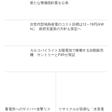
新たな整備指針案を公表
次世代型地熱発電のコスト目標は12～19円/kW
hに 政府支援策の方針も策定へ
カルコパイライト太陽電池で稼働する自動販売
機 サントリーとPXPが実証
蓄電所へのサイバー攻撃リス
リサイクルが容易な「水系電