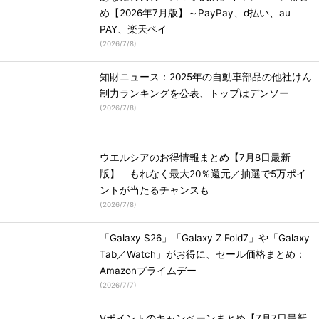
め【2026年7月版】～PayPay、d払い、au
PAY、楽天ペイ
(
2026/7/8
)
知財ニュース：2025年の自動車部品の他社けん
制力ランキングを公表、トップはデンソー
(
2026/7/8
)
ウエルシアのお得情報まとめ【7月8日最新
版】 もれなく最大20％還元／抽選で5万ポイ
ントが当たるチャンスも
(
2026/7/8
)
「Galaxy S26」「Galaxy Z Fold7」や「Galaxy
Tab／Watch」がお得に、セール価格まとめ：
Amazonプライムデー
(
2026/7/7
)
Vポイントのキャンペーンまとめ【7月7日最新