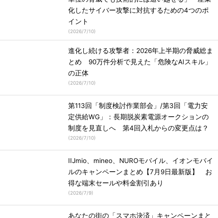
化したサイバー攻撃に対抗するための4つのポ
イント
(
2026/7/10
)
進化し続ける攻撃者：2026年上半期の脅威総ま
とめ 90万件分析で見えた「危険なAIスキル」
の正体
(
2026/7/10
)
第113回「制度検討作業部会」/第3回「電力安
定供給WG」：長期脱炭素電源オークションの
制度を見直しへ 第4回入札からの変更点は？
(
2026/7/10
)
IIJmio、mineo、NUROモバイル、イオンモバイ
ルのキャンペーンまとめ【7月9日最新版】 お
得な端末セールや料金割引あり
(
2026/7/9
)
あなたの街の「スマホ決済」キャンペーンまと