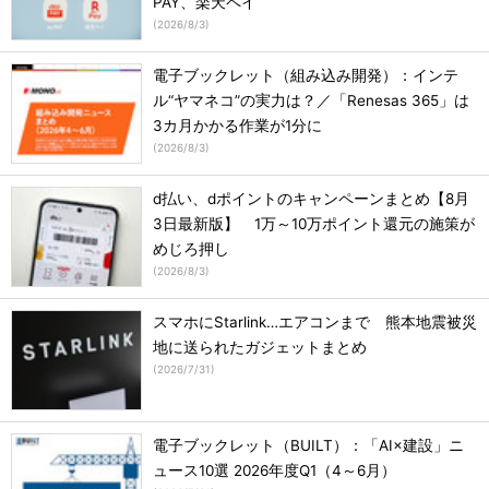
PAY、楽天ペイ
(
2026/8/3
)
電子ブックレット（組み込み開発）：インテ
ル“ヤマネコ”の実力は？／「Renesas 365」は
3カ月かかる作業が1分に
(
2026/8/3
)
d払い、dポイントのキャンペーンまとめ【8月
3日最新版】 1万～10万ポイント還元の施策が
めじろ押し
(
2026/8/3
)
スマホにStarlink…エアコンまで 熊本地震被災
地に送られたガジェットまとめ
(
2026/7/31
)
電子ブックレット（BUILT）：「AI×建設」ニ
ュース10選 2026年度Q1（4～6月）