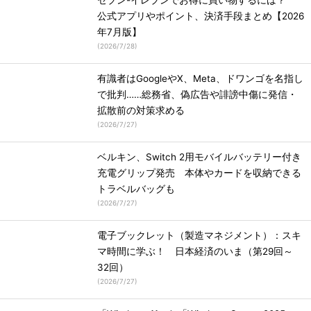
セブン-イレブンでお得に買い物するには？
公式アプリやポイント、決済手段まとめ【2026
年7月版】
(
2026/7/28
)
有識者はGoogleやX、Meta、ドワンゴを名指し
で批判……総務省、偽広告や誹謗中傷に発信・
拡散前の対策求める
(
2026/7/27
)
ベルキン、Switch 2用モバイルバッテリー付き
充電グリップ発売 本体やカードを収納できる
トラベルバッグも
(
2026/7/27
)
電子ブックレット（製造マネジメント）：スキ
マ時間に学ぶ！ 日本経済のいま（第29回～
32回）
(
2026/7/27
)