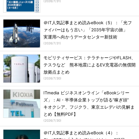
(
2026/7/31
)
＠IT人気記事まとめ読みeBook（5）：「光フ
ァイバーはもう古い」「2035年宇宙の旅」
実運用へ向かうデータセンター新技術
(
2026/7/31
)
モビリティサービス：テラチャージやFLASH、
テスラなど 熊本地震によるEV充電器の無償開
放拠点まとめ
(
2026/7/30
)
ITmedia ビジネスオンライン「eBookシリー
ズ」：AI・半導体企業トップが語る“稼ぎ頭”
キオクシア、フジクラ、東京エレデバの見解ま
とめ【無料PDF】
(
2026/7/30
)
＠IT人気記事まとめ読みeBook（4）：