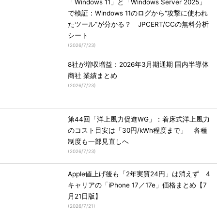
「Windows 11」と「Windows Server 2025」
で検証：Windows 11のログから“攻撃に使われ
たツール”が分かる？ JPCERT/CCの無料分析
シート
(
2026/7/23
)
8社が増収増益：2026年3月期通期 国内半導体
商社 業績まとめ
(
2026/7/23
)
第44回「洋上風力促進WG」：着床式洋上風力
のコスト目安は「30円/kWh程度まで」 各種
制度も一部見直しへ
(
2026/7/23
)
Apple値上げ後も「2年実質24円」は消えず 4
キャリアの「iPhone 17／17e」価格まとめ【7
月21日版】
(
2026/7/21
)