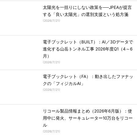
太陽光を一括りにしない政策を──JPEAが提言
する「良い太陽光」の選別支援という処方箋
(
2026/7/21
)
電子ブックレット（BUILT）：AI／3Dデータで
進化する山岳トンネル工事 2026年度Q1（4～6
月）
(
2026/7/21
)
電子ブックレット（FA）：動き出したファナッ
クの「フィジカルAI」
(
2026/7/21
)
リコール製品情報まとめ（2026年6月版）：使
用中に発火、サーキュレーター10万台をリコー
ル
(
2026/7/21
)