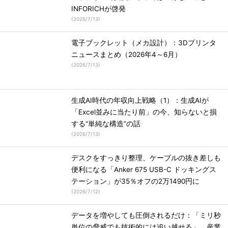
INFORICHが啓発
(
2026/7/13
)
電子ブックレット（メカ設計）：3Dプリンタ
ニュースまとめ（2026年4～6月）
(
2026/7/13
)
生成AI時代の年収向上戦略（1）：生成AIが
「Excel並みに当たり前」の今、知らないと損
する“単純な構造”の話
(
2026/7/13
)
デスクをすっきり整理、ケーブルの抜き差しも
便利になる「Anker 675 USB-C ドッキングス
テーション」が35％オフの2万1490円に
(
2026/7/12
)
データを増やしても圧倒されるだけ：「ミリ秒
単位の脅威でも技術的には追い越せる」 産業