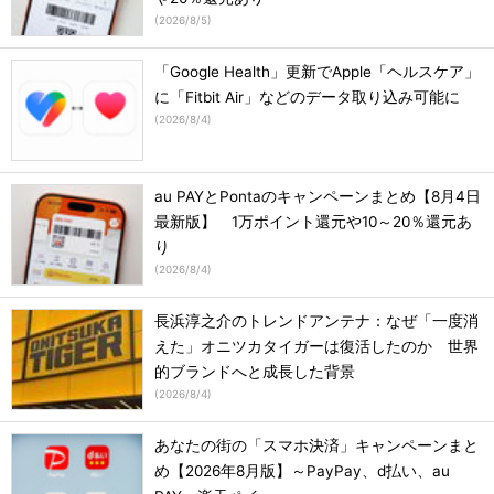
(
2026/8/5
)
「Google Health」更新でApple「ヘルスケア」
に「Fitbit Air」などのデータ取り込み可能に
(
2026/8/4
)
au PAYとPontaのキャンペーンまとめ【8月4日
最新版】 1万ポイント還元や10～20％還元あ
り
(
2026/8/4
)
長浜淳之介のトレンドアンテナ：なぜ「一度消
えた」オニツカタイガーは復活したのか 世界
的ブランドへと成長した背景
(
2026/8/4
)
あなたの街の「スマホ決済」キャンペーンまと
め【2026年8月版】～PayPay、d払い、au