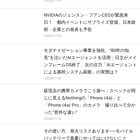
(
2026/7/16
)
NVIDIAのジェンスン・フアンCEOが緊急来
日！ 都内イベントにサプライズ登場、日本政
府・企業との発表も予告
(
2026/7/15
)
モダナイゼーション事業を強化、“80年の知
見”を注いだAIエージェントを活用：日立がメイ
ンフレームOS終了 次の注力「AIエージェント
による基幹システム刷新」の実態は？
(
2026/7/15
)
荻窪圭の携帯カメラでこう遊べ：スペックが同
じに見えるNothingの「Phone (4a)」と
「Phone (4a) Pro」のカメラ 撮り比べて分か
った“意外な違い”
(
2026/7/13
)
その使い方、発火リスクあります──モバイル
バッテリーで真夏にやってはいけないこと