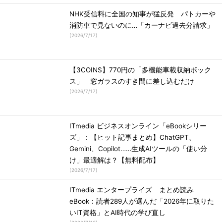
NHK受信料に全国の知事が猛反発 パトカーや
消防車で見ないのに…「カーナビ過去分請求」
(
2026/7/17
)
【3COINS】770円の「多機能車載収納ボック
ス」 窓ガラスのすき間に差し込むだけ
(
2026/7/17
)
ITmedia ビジネスオンライン「eBookシリー
ズ」：【ヒット記事まとめ】ChatGPT、
Gemini、Copilot……生成AIツールの「使い分
け」最適解は？【無料配布】
(
2026/7/17
)
ITmedia エンタープライズ まとめ読み
eBook：読者289人が選んだ「2026年に取りた
いIT資格」とAI時代の学び直し