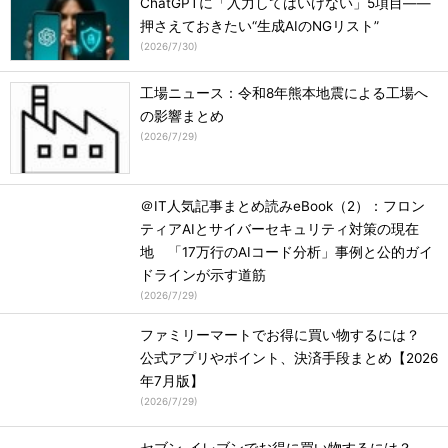
ChatGPTに「入力してはいけない」5項目――
押さえておきたい“生成AIのNGリスト”
(
2026/7/30
)
工場ニュース：令和8年熊本地震による工場へ
の影響まとめ
(
2026/7/29
)
＠IT人気記事まとめ読みeBook（2）：フロン
ティアAIとサイバーセキュリティ対策の現在
地 「17万行のAIコード分析」事例と公的ガイ
ドラインが示す道筋
(
2026/7/29
)
ファミリーマートでお得に買い物するには？
公式アプリやポイント、決済手段まとめ【2026
年7月版】
(
2026/7/29
)