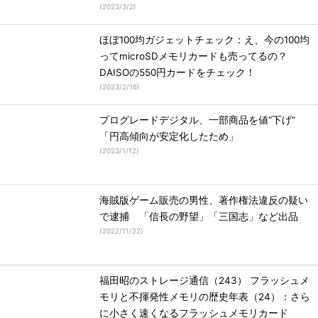
(
2023/3/2
)
ほぼ100均ガジェットチェック：え、今の100均
ってmicroSDメモリカードも売ってるの？
DAISOの550円カードをチェック！
(
2023/2/16
)
プログレードデジタル、一部商品を値“下げ”
「円高傾向が安定化したため」
(
2023/1/12
)
海賊版ゲーム販売の男性、著作権法違反の疑い
で逮捕 「信長の野望」「三国志」など出品
(
2022/11/22
)
福田昭のストレージ通信（243） フラッシュメ
モリと不揮発性メモリの歴史年表（24）：さら
に小さく速くなるフラッシュメモリカード