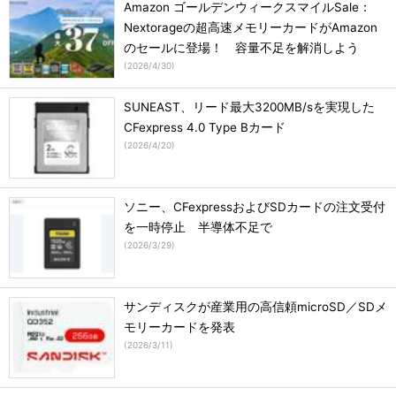
Amazon ゴールデンウィークスマイルSale：
Nextorageの超高速メモリーカードがAmazon
のセールに登場！ 容量不足を解消しよう
(
2026/4/30
)
SUNEAST、リード最大3200MB/sを実現した
CFexpress 4.0 Type Bカード
(
2026/4/20
)
ソニー、CFexpressおよびSDカードの注文受付
を一時停止 半導体不足で
(
2026/3/29
)
サンディスクが産業用の高信頼microSD／SDメ
モリーカードを発表
(
2026/3/11
)