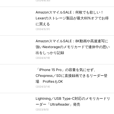
(
2024/6/30
)
AmazonスマイルSALE：何枚でも欲しい！
Lexarのストレージ製品が最大60%オフでお得
に買える
(
2024/5/31
)
AmazonスマイルSALE：8K動画や高速連写に
強いNextorageのメモリカードで連休中の思い
出をしっかり記録
(
2024/4/19
)
「iPhone 15 Pro」の容量を気にせず、
CFexpress／SDに直接録画できるリーダー登
場 ProResもOK
(
2024/3/14
)
Lightning／USB Type-C対応のメモリカードリ
ーダー「UltraReader」発売
(
2023/9/5
)