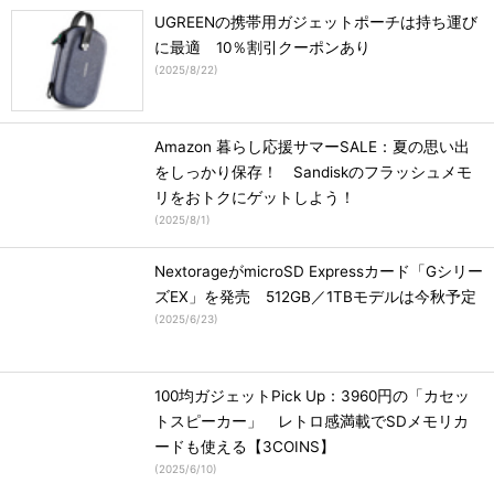
UGREENの携帯用ガジェットポーチは持ち運び
に最適 10％割引クーポンあり
(
2025/8/22
)
Amazon 暮らし応援サマーSALE：夏の思い出
をしっかり保存！ Sandiskのフラッシュメモ
リをおトクにゲットしよう！
(
2025/8/1
)
NextorageがmicroSD Expressカード「Gシリー
ズEX」を発売 512GB／1TBモデルは今秋予定
(
2025/6/23
)
100均ガジェットPick Up：3960円の「カセッ
トスピーカー」 レトロ感満載でSDメモリカ
ードも使える【3COINS】
(
2025/6/10
)