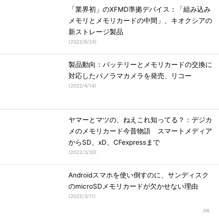
「業界初」のXFMD準拠デバイス：「組み込み
メモリとメモリカードの中間」、キオクシアの
新ストレージ製品
(
2022/6/24
)
製品動向：バッテリーとメモリカードの交換に
対応したパノラマカメラを発売、リコー
(
2022/4/14
)
ヤマーとマツの、ねえこれ知ってる？：デジカ
メのメモリカード今昔物語 スマートメディア
からSD、xD、CFexpressまで
(
2022/3/30
)
Androidスマホを使い倒すのに、サンディスク
のmicroSDメモリカードが欠かせない理由
(
2022/3/11
)