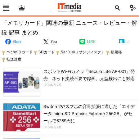
「メモリカード」関連の最新 ニュース・レビュー・解
説 記事 まとめ
Share
Post
LINE
microSDカード
SDカード
SanDisk（サンディスク）
新規格
転送速度
スポットWi-Fiカメラ「Secula Lite AP-001」発
売 ネット接続不要で録画、人型検出にも対応
(
2026/7/27
)
Switch 2やスマホの容量拡張に適した「エイデ
ータ microSD Premier Extreme 256GB」がセ
ールで8289円に
(
2026/6/24
)