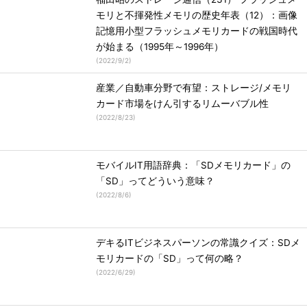
モリと不揮発性メモリの歴史年表（12）：画像
記憶用小型フラッシュメモリカードの戦国時代
が始まる（1995年～1996年）
(
2022/9/2
)
産業／自動車分野で有望：ストレージ/メモリ
カード市場をけん引するリムーバブル性
(
2022/8/23
)
モバイルIT用語辞典：「SDメモリカード」の
「SD」ってどういう意味？
(
2022/8/6
)
デキるITビジネスパーソンの常識クイズ：SDメ
モリカードの「SD」って何の略？
(
2022/6/29
)