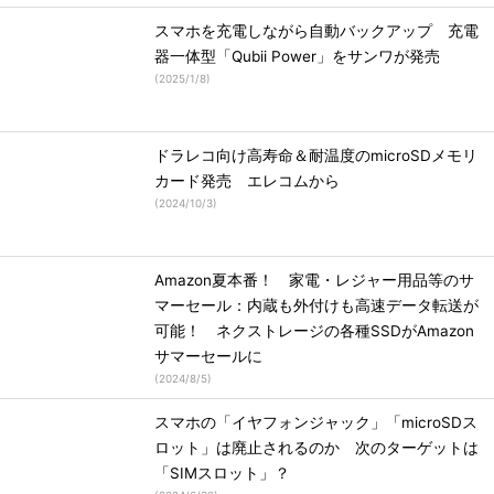
スマホを充電しながら自動バックアップ 充電
器一体型「Qubii Power」をサンワが発売
(
2025/1/8
)
ドラレコ向け高寿命＆耐温度のmicroSDメモリ
カード発売 エレコムから
(
2024/10/3
)
Amazon夏本番！ 家電・レジャー用品等のサ
マーセール：内蔵も外付けも高速データ転送が
可能！ ネクストレージの各種SSDがAmazon
サマーセールに
(
2024/8/5
)
スマホの「イヤフォンジャック」「microSDス
ロット」は廃止されるのか 次のターゲットは
「SIMスロット」？