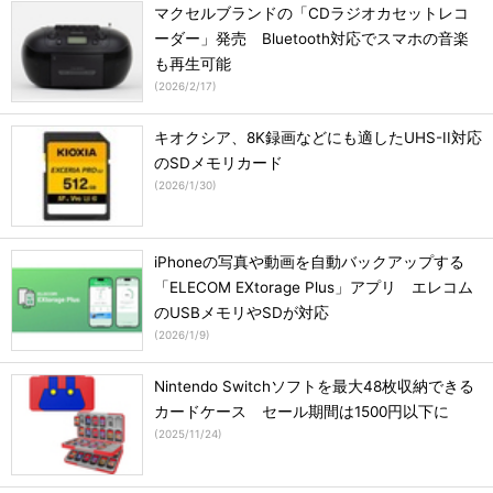
マクセルブランドの「CDラジオカセットレコ
ーダー」発売 Bluetooth対応でスマホの音楽
も再生可能
(
2026/2/17
)
キオクシア、8K録画などにも適したUHS-II対応
のSDメモリカード
(
2026/1/30
)
iPhoneの写真や動画を自動バックアップする
「ELECOM EXtorage Plus」アプリ エレコム
のUSBメモリやSDが対応
(
2026/1/9
)
Nintendo Switchソフトを最大48枚収納できる
カードケース セール期間は1500円以下に
(
2025/11/24
)