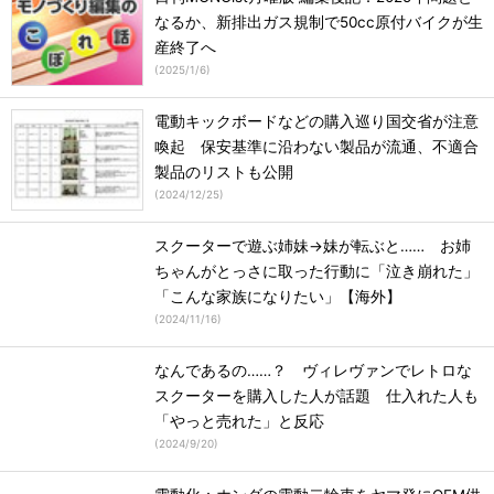
なるか、新排出ガス規制で50cc原付バイクが生
産終了へ
(
2025/1/6
)
電動キックボードなどの購入巡り国交省が注意
喚起 保安基準に沿わない製品が流通、不適合
製品のリストも公開
(
2024/12/25
)
スクーターで遊ぶ姉妹→妹が転ぶと…… お姉
ちゃんがとっさに取った行動に「泣き崩れた」
「こんな家族になりたい」【海外】
(
2024/11/16
)
なんであるの……？ ヴィレヴァンでレトロな
スクーターを購入した人が話題 仕入れた人も
「やっと売れた」と反応
(
2024/9/20
)