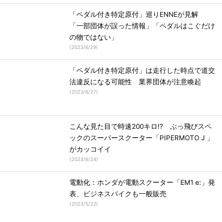
「ペダル付き特定原付」巡りENNEが見解
「一部団体が誤った情報」「ペダルはこぐだけ
の物ではない」
(
2023/6/29
)
「ペダル付き特定原付」は走行した時点で道交
法違反になる可能性 業界団体が注意喚起
(
2023/6/27
)
こんな見た目で時速200キロ!? ぶっ飛びスペ
ックのスーパースクーター「PIPERMOTO J 」
がカッコイイ
(
2023/6/24
)
電動化：ホンダが電動スクーター「EM1 e:」発
表、ビジネスバイクも一般販売
(
2023/5/22
)