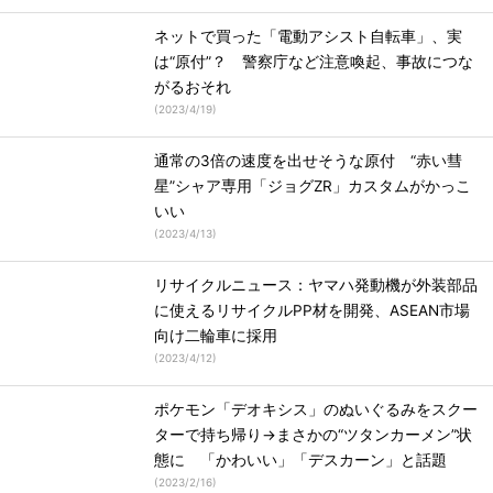
ネットで買った「電動アシスト自転車」、実
は“原付”？ 警察庁など注意喚起、事故につな
がるおそれ
(
2023/4/19
)
通常の3倍の速度を出せそうな原付 “赤い彗
星”シャア専用「ジョグZR」カスタムがかっこ
いい
(
2023/4/13
)
リサイクルニュース：ヤマハ発動機が外装部品
に使えるリサイクルPP材を開発、ASEAN市場
向け二輪車に採用
(
2023/4/12
)
ポケモン「デオキシス」のぬいぐるみをスクー
ターで持ち帰り→まさかの“ツタンカーメン”状
態に 「かわいい」「デスカーン」と話題
(
2023/2/16
)