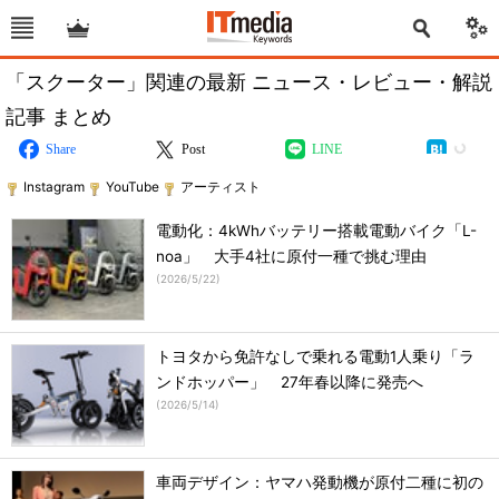
「スクーター」関連の最新 ニュース・レビュー・解説
記事 まとめ
Share
Post
LINE
Instagram
YouTube
アーティスト
電動化：4kWhバッテリー搭載電動バイク「L-
noa」 大手4社に原付一種で挑む理由
(
2026/5/22
)
トヨタから免許なしで乗れる電動1人乗り「ラ
ンドホッパー」 27年春以降に発売へ
(
2026/5/14
)
車両デザイン：ヤマハ発動機が原付二種に初の