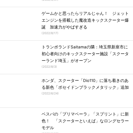
ゲームかと思ったらリアルじゃん！ ジェット
エンジンを搭載した魔改造キックスクーター爆
誕 加速力がやばすぎる
(
2022/8/17
)
トランポランドSaitamaの隣：埼玉県新座市に
初心者向けのキックスクーター施設「スクータ
ーランド埼玉」がオープン
(
2022/8/3
)
ホンダ、スクーター「Dio110」に落ち着きのあ
る新色「ポセイドンブラックメタリック」追加
(
2022/6/24
)
ベスパの「プリマベーラ」「スプリント」に新
色！ 「スクーターといえば」なロングセラー
モデル