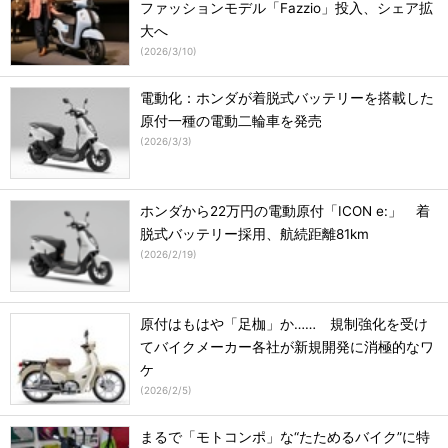
ファッションモデル「Fazzio」投入、シェア拡
大へ
(
2026/3/10
)
電動化：ホンダが着脱式バッテリーを搭載した
原付一種の電動二輪車を発売
(
2026/3/3
)
ホンダから22万円の電動原付「ICON e:」 着
脱式バッテリー採用、航続距離81km
(
2026/2/19
)
原付はもはや「足枷」か…… 規制強化を受け
てバイクメーカー各社が新規開発に消極的なワ
ケ
(
2026/2/5
)
まるで「モトコンポ」な“たためるバイク”に特