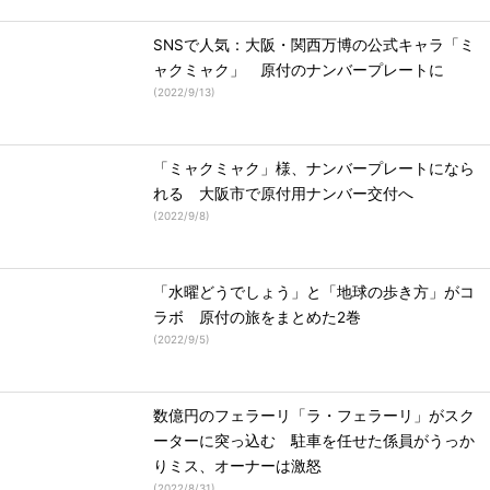
SNSで人気：大阪・関西万博の公式キャラ「ミ
ャクミャク」 原付のナンバープレートに
(
2022/9/13
)
「ミャクミャク」様、ナンバープレートになら
れる 大阪市で原付用ナンバー交付へ
(
2022/9/8
)
「水曜どうでしょう」と「地球の歩き方」がコ
ラボ 原付の旅をまとめた2巻
(
2022/9/5
)
数億円のフェラーリ「ラ・フェラーリ」がスク
ーターに突っ込む 駐車を任せた係員がうっか
りミス、オーナーは激怒
(
2022/8/31
)