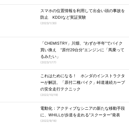
スマホの位置情報を利用して出会い頭の事故を
防止 KDDIなど実証実験
(
2023/1/30
)
「CHEMISTRY」川畑、“わずか半年”でバイク
買い換え “原付29台分”エンジンに「馬乗って
るみたい」
(
2023/1/17
)
これはためになる！ ホンダのインストラクタ
ーが解説、「原付二種バイク」峠道連続カーブ
の安全走行テクニック
(
2022/10/19
)
電動化：アクティブなシニアの新たな移動手段
に、WHILLが歩道を走れる“スクーター”発表
(
2022/9/16
)