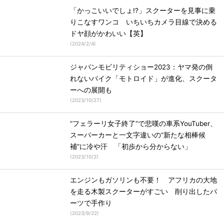
「かっこいいでしょ!?」スクーターを見事に乗
りこなすワンコ いちいちカメラ目線で決める
ドヤ顔がかわいい【英】
(
2024/2/4
)
ジャパンモビリティショー2023：ヤマ発の倒
れないバイク「モトロイド」が進化、スクータ
ーへの展開も
(
2023/10/27
)
“フェラーリ女子終了”で悲嘆の車系YouTuber、
スーパーカーと一文字違いの“新たな相棒候
補”に冷や汗 「初歩から分からない」
(
2023/10/2
)
エンジンもガソリンも不要！ アフリカの大地
を走る木製スクーターがすごい 削り出したパ
ーツで手作り
(
2023/9/22
)