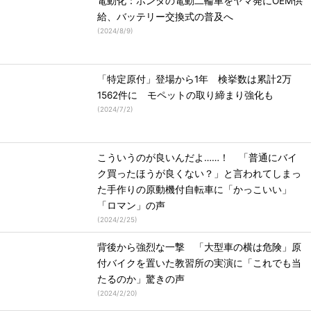
電動化：ホンダの電動二輪車をヤマ発にOEM供
給、バッテリー交換式の普及へ
(
2024/8/9
)
「特定原付」登場から1年 検挙数は累計2万
1562件に モペットの取り締まり強化も
(
2024/7/2
)
こういうのが良いんだよ……！ 「普通にバイ
ク買ったほうが良くない？」と言われてしまっ
た手作りの原動機付自転車に「かっこいい」
「ロマン」の声
(
2024/2/25
)
背後から強烈な一撃 「大型車の横は危険」原
付バイクを置いた教習所の実演に「これでも当
たるのか」驚きの声
(
2024/2/20
)