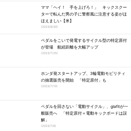
ママ「ヘイ！ 手を上げろ！」 キックスクー
ターで転んだ男の子に警察風に注意する姿がほ
ほえましい【米】
(
2023/8/30
)
ペダルをこいで発電するサイクル型の特定原付
が登場 航続距離を大幅アップ
(
2023/7/25
)
ホンダ発スタートアップ、3輪電動モビリティ
の抽選販売を開始 「特定原付」も
(
2023/7/10
)
ペダルを回さない「電動サイクル」、glafitが一
般販売へ 「特定原付＝電動キックボードは誤
解」
(
2023/7/6
)