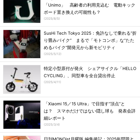
「Unimo」 高齢者の利用見込む 電動キック
ボード置き換えの可能性も？
(
2025/8/5
)
SusHi Tech Tokyo 2025：免許なしで乗れる“折
り畳みバイク” まるで「モトコンポ」な“たた
めるバイク”開発元から新モビリティ
(
2025/5/12
)
特定小型原付が発火 シェアサイクル「HELLO
CYCLING」、同型車を全台貸出停止
(
2025/4/11
)
「Xiaomi 15／15 Ultra」で目指す“頂点”と
は？ スマホだけではない隠し球も 発表会詳
細レポート
(
2025/3/4
)
日刊MONOist月曜版 編集後記：2025年問題と