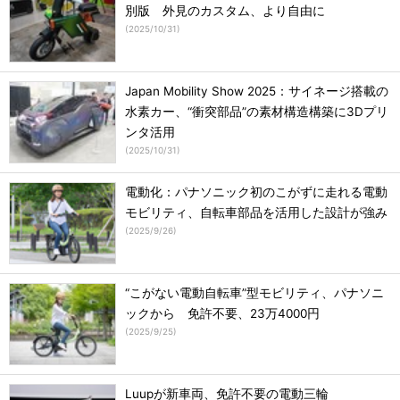
別版 外見のカスタム、より自由に
(
2025/10/31
)
Japan Mobility Show 2025：サイネージ搭載の
水素カー、“衝突部品”の素材構造構築に3Dプリ
ンタ活用
(
2025/10/31
)
電動化：パナソニック初のこがずに走れる電動
モビリティ、自転車部品を活用した設計が強み
(
2025/9/26
)
“こがない電動自転車”型モビリティ、パナソニ
ックから 免許不要、23万4000円
(
2025/9/25
)
Luupが新車両、免許不要の電動三輪