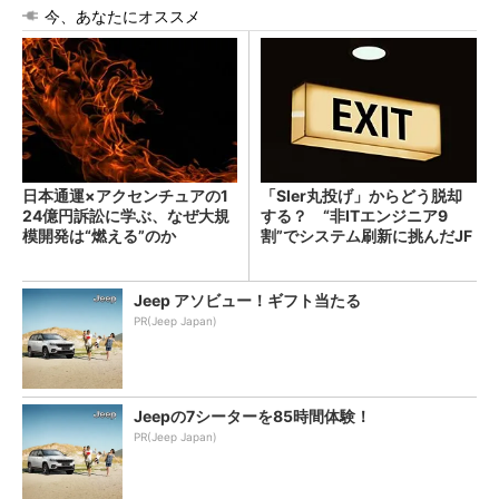
今、あなたにオススメ
日本通運×アクセンチュアの1
「SIer丸投げ」からどう脱却
24億円訴訟に学ぶ、なぜ大規
する？ “非ITエンジニア9
模開発は“燃える”のか
割”でシステム刷新に挑んだJF
Eスチールに学ぶ
Jeep アソビュー！ギフト当たる
PR(Jeep Japan)
Jeepの7シーターを85時間体験！
PR(Jeep Japan)