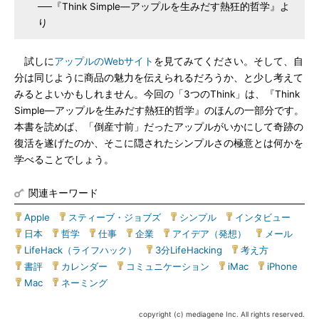
──『Think Simple―アップルを生みだす熱狂的哲学』よ
り
試しに
アップルのWebサイト
を見てみてください。そして、自
分は同じように商品の魅力を伝えられるだろうか、と少し考えて
みるとよいかもしれません。今回の「3つのThink」は、『Think
Simple―アップルを生みだす熱狂的哲学』のほんの一部分です。
本書を読めば、「倒産寸前」だったアップルがいかにして奇跡の
復活を遂げたのか、そこに隠されたシンプルさの極意とは何かを
学べることでしょう。
関連キーワード
Apple
|
スティーブ・ジョブズ
|
シンプル
|
インタビュー
|
日本
|
哲学
|
仕事
|
企業
|
アイデア（発想）
|
メール
|
LifeHack（ライフハック）
|
3分LifeHacking
|
考え方
|
書評
|
カレンダー
|
コミュニケーション
|
iMac
|
iPhone
|
Mac
|
ネーミング
copyright (c) mediagene Inc. All rights reserved.