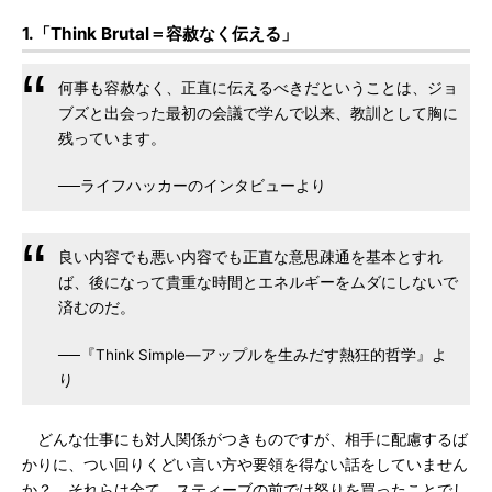
1.「Think Brutal＝容赦なく伝える」
何事も容赦なく、正直に伝えるべきだということは、ジョ
ブズと出会った最初の会議で学んで以来、教訓として胸に
残っています。
──ライフハッカーのインタビューより
良い内容でも悪い内容でも正直な意思疎通を基本とすれ
ば、後になって貴重な時間とエネルギーをムダにしないで
済むのだ。
──『Think Simple―アップルを生みだす熱狂的哲学』よ
り
どんな仕事にも対人関係がつきものですが、相手に配慮するば
かりに、つい回りくどい言い方や要領を得ない話をしていません
か？ それらは全て、スティーブの前では怒りを買ったことでし