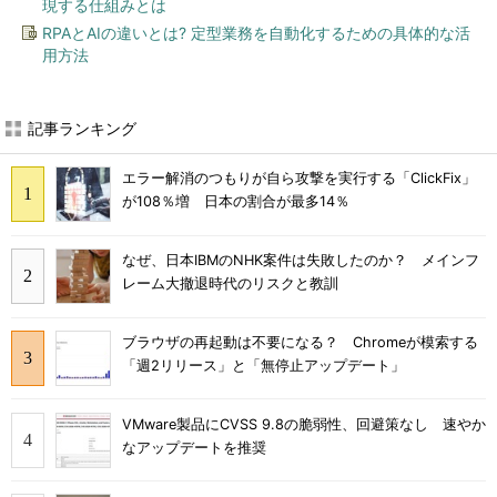
現する仕組みとは
RPAとAIの違いとは? 定型業務を自動化するための具体的な活
用方法
記事ランキング
エラー解消のつもりが自ら攻撃を実行する「ClickFix」
が108％増 日本の割合が最多14％
なぜ、日本IBMのNHK案件は失敗したのか？ メインフ
レーム大撤退時代のリスクと教訓
ブラウザの再起動は不要になる？ Chromeが模索する
「週2リリース」と「無停止アップデート」
VMware製品にCVSS 9.8の脆弱性、回避策なし 速やか
なアップデートを推奨