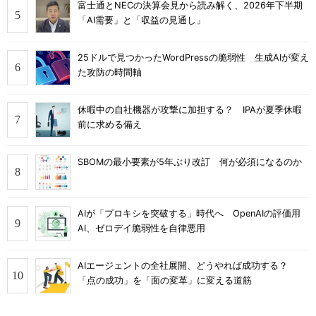
富士通とNECの決算会見から読み解く、2026年下半期
「AI需要」と「収益の見通し」
25ドルで見つかったWordPressの脆弱性 生成AIが変え
た攻防の時間軸
休暇中の自社機器が攻撃に加担する？ IPAが夏季休暇
前に求める備え
SBOMの最小要素が5年ぶり改訂 何が必須になるのか
AIが「プロキシを突破する」時代へ OpenAIの評価用
AI、ゼロデイ脆弱性を自律悪用
AIエージェントの全社展開、どうやれば成功する？
「点の成功」を「面の変革」に変える道筋