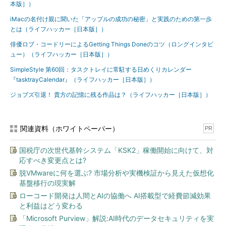
本版］）
iMacの名付け親に聞いた「アップルの成功の秘密」と実践のための第一歩
とは（ライフハッカー［日本版］）
俳優ロブ・コードリーによるGetting Things Doneのコツ（ロングインタビ
ュー）（ライフハッカー［日本版］）
SimpleStyle 第60回：タスクトレイに常駐する日めくりカレンダー
『tasktrayCalendar』（ライフハッカー［日本版］）
ジョブズ引退！ 貴方の記憶に残る作品は？（ライフハッカー［日本版］）
関連資料（ホワイトペーパー）
PR
国税庁の次世代基幹システム「KSK2」稼働開始に向けて、対
応すべき変更点とは?
脱VMwareに何を選ぶ? 市場分析や実機検証から見えた仮想化
基盤移行の現実解
ローコード開発は人間とAIの協働へ AI搭載型で経費節減効果
と利益はどう変わる
「Microsoft Purview」解説:AI時代のデータセキュリティを実