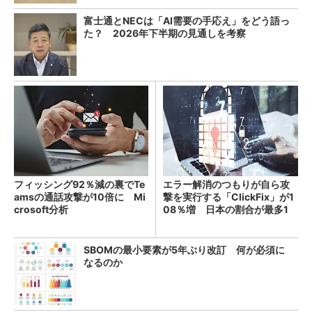
富士通とNECは「AI需要の手応え」をどう語っ
た？ 2026年下半期の見通しを考察
フィッシング92％減の裏でTe
エラー解消のつもりが自ら攻
amsの通話攻撃が10倍に Mi
撃を実行する「ClickFix」が1
crosoft分析
08％増 日本の割合が最多1
4％
SBOMの最小要素が5年ぶり改訂 何が必須に
なるのか