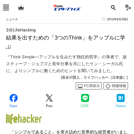
ニュース
2012年6月29日
3分LifeHacking
結果を出すための「3つのThink」をアップルに学
ぶ
『Think Simple―アップルを生みだす熱狂的哲学』の筆者で、故
スティーブ・ジョブズと長年仕事を共にしたケン・シーガル氏
に、よりシンプルに働くためのヒントを聞いてみました。
[長谷川賢人，ライフハッカー［日本版］]
PC用表示
関連情報
Share
Post
LINE
Hatena
「シンプルであること」を突き詰めた世界的な経営者がいまし