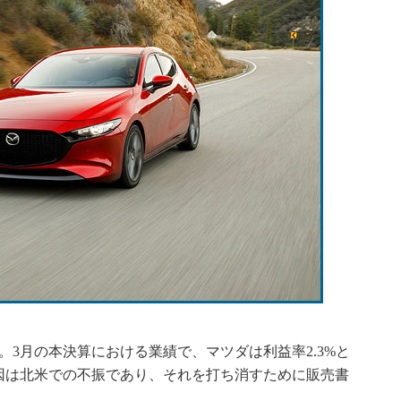
3月の本決算における業績で、マツダは利益率2.3%と
因は北米での不振であり、それを打ち消すために販売書
。