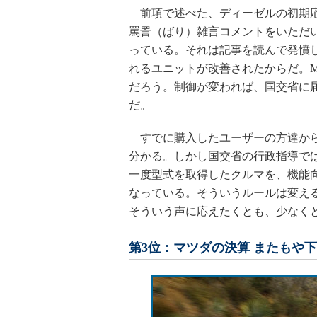
前項で述べた、ディーゼルの初期応
罵詈（ばり）雑言コメントをいただ
っている。それは記事を読んで発憤し
れるユニットが改善されたからだ。M
だろう。制御が変われば、国交省に
だ。
すでに購入したユーザーの方達から
分かる。しかし国交省の行政指導で
一度型式を取得したクルマを、機能
なっている。そういうルールは変え
そういう声に応えたくとも、少なく
第3位：マツダの決算 またもや