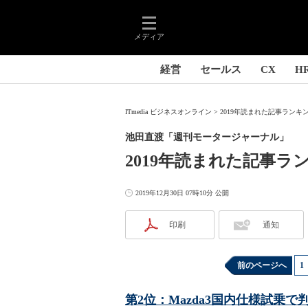
メディア
経営
セールス
CX
H
ITmedia ビジネスオンライン
2019年読まれた記事ランキ
池田直渡「週刊モータージャーナル」
2019年読まれた記事ラ
2019年12月30日 07時10分 公開
印刷
通知
前のページへ
1
第2位：Mazda3国内仕様試乗