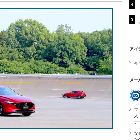
アイ
キ
メー
フ
入
デ
な
た