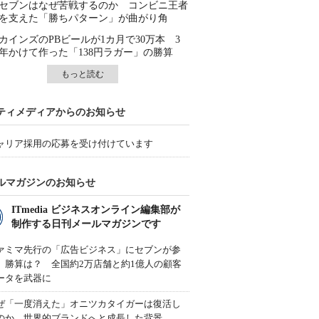
セブンはなぜ苦戦するのか コンビニ王者
を支えた「勝ちパターン」が曲がり角
カインズのPBビールが1カ月で30万本 3
年かけて作った「138円ラガー」の勝算
もっと読む
ティメディアからのお知らせ
ャリア採用の応募を受け付けています
ルマガジンのお知らせ
ITmedia ビジネスオンライン編集部が
制作する日刊メールマガジンです
ァミマ先行の「広告ビジネス」にセブンが参
、勝算は？ 全国約2万店舗と約1億人の顧客
ータを武器に
ぜ「一度消えた」オニツカタイガーは復活し
のか 世界的ブランドへと成長した背景