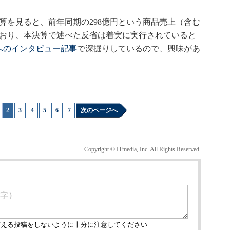
を見ると、前年同期の298億円という商品売上（含む
ており、本決算で述べた反省は着実に実行されていると
へのインタビュー記事
で深掘りしているので、興味があ
|
2
|
3
|
4
|
5
|
6
|
7
次のページへ
Copyright © ITmedia, Inc. All Rights Reserved.