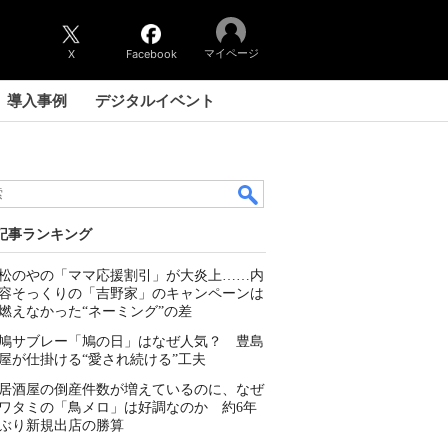
マイページ
X
Facebook
導入事例
デジタルイベント
記事ランキング
松のやの「ママ応援割引」が大炎上……内
容そっくりの「吉野家」のキャンペーンは
燃えなかった“ネーミング”の差
鳩サブレー「鳩の日」はなぜ人気？ 豊島
屋が仕掛ける“愛され続ける”工夫
居酒屋の倒産件数が増えているのに、なぜ
ワタミの「鳥メロ」は好調なのか 約6年
ぶり新規出店の勝算