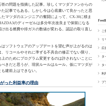
答の問題を指摘した記事。珍しくマツダファンからの
いた記事でもある。しかし今は心底書いて良かったと思
たマツダのエンジニアの奮闘によって、CX-30に積ま
Feed
AZDA3のディーゼルは多分年次改良まで保留になる
届け出る燃費や排ガスの数値が変わる。認証の取り直し
ご
リ
はソフトウェアのアップデートを望む声が上がるのは
広
は、リコールやそれに準ずる不具合の修正でない限り、
タ
向上のためにプログラム変更するのは許されないことに
るべきだと思うが、現状ルールはルール。仮にマツダが
タ
とも建前上はできない。
利
プ
下がった利益率の理由