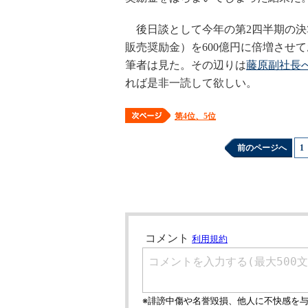
後日談として今年の第2四半期の決算
販売奨励金）を600億円に倍増させ
筆者は見た。その辺りは
藤原副社長
れば是非一読して欲しい。
第4位、5位
前のページへ
1