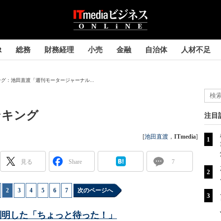
R
総務
財務経理
小売
金融
自治体
人材不足
ング：池田直渡「週刊モータージャーナル...
ンキング
注目
[
池田直渡
，
ITmedia
]
見る
Share
7
|
2
|
3
|
4
|
5
|
6
|
7
次のページへ
で判明した「ちょっと待った！」