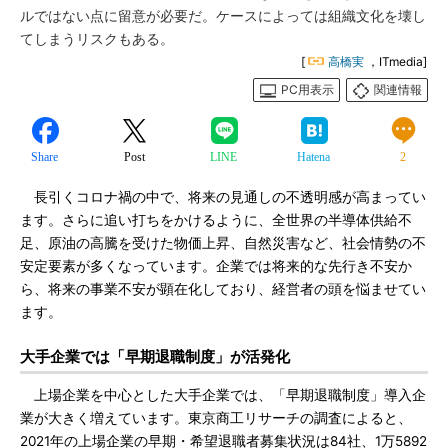
ルではない点に留意が必要だ。ケースによっては組織文化を壊し
てしまうリスクもある。
[
高橋実
，ITmedia]
PC用表示
関連情報
Share
Post
LINE
Hatena
2
長引くコロナ禍の中で、将来の見通しの不透明感が高まってい
ます。さらに追い打ちをかけるように、全世界の半導体供給不
足、原油の高騰を受けた物価上昇、自然災害など、社会情勢の不
安定要素が多くなっています。企業では将来的な先行き不安か
ら、将来の事業不安が顕在化しており、経営者の頭を悩ませてい
ます。
大手企業では「早期退職制度」が活発化
上場企業を中心とした大手企業では、「早期退職制度」導入企
業が大きく増えています。東京商工リサーチの調査によると、
2021年の上場企業の早期・希望退職者募集状況は84社、1万5892