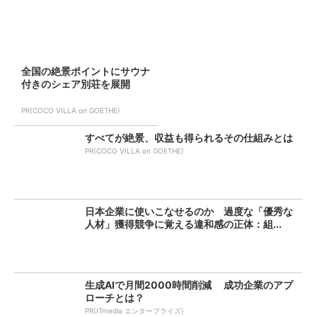
全国の絶景ポイントにサウナ
付きのシェア別荘を展開
PR(COCO VILLA on GOETHE)
すべてが絶景、収益も得られるその仕組みとは
PR(COCO VILLA on GOETHE)
日本企業に使いこなせるのか 過度な「優秀な
人材」獲得競争に覚える違和感の正体：組...
生成AIで月間2000時間削減 成功企業のアプ
ローチとは？
PR(ITmedia エンタープライズ)