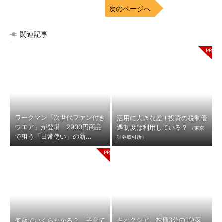
次のページへ
関連記事
ワークマン「次世代ファン付き
活用に大きな差！投資の税制優
ウエア」が登場 2900円商品
遇制度は利用している？
（東京
で狙う「日常使い」の新...
証券取引所）
キオクシア、株価3分の1急落
何歳でいくらかかる？ 子育て