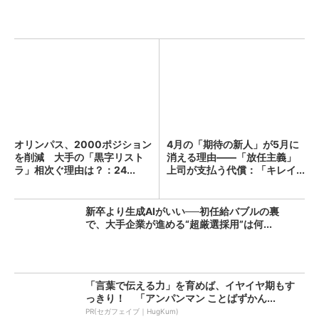
オリンパス、2000ポジション
4月の「期待の新人」が5月に
を削減 大手の「黒字リスト
消える理由――「放任主義」
ラ」相次ぐ理由は？：24...
上司が支払う代償：「キレイ...
新卒より生成AIがいい──初任給バブルの裏
で、大手企業が進める“超厳選採用”は何...
「言葉で伝える力」を育めば、イヤイヤ期もす
っきり！ 「アンパンマン ことばずかん...
PR(セガフェイブ｜HugKum)