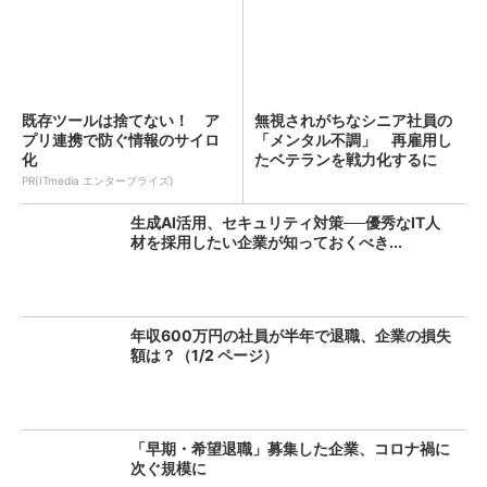
既存ツールは捨てない！ ア
無視されがちなシニア社員の
プリ連携で防ぐ情報のサイロ
「メンタル不調」 再雇用し
化
たベテランを戦力化するに
は？...
PR(ITmedia エンタープライズ)
生成AI活用、セキュリティ対策──優秀なIT人
材を採用したい企業が知っておくべき...
年収600万円の社員が半年で退職、企業の損失
額は？（1/2 ページ）
「早期・希望退職」募集した企業、コロナ禍に
次ぐ規模に