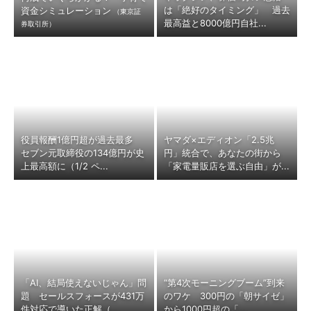
は「絶好のタイミング」 過去
資金シミュレーション
（東京証
最高益と8000億円自社...
券取引所）
役員報酬1億円超が過去最多
ヤマダ×エディオン「2.5兆
セブン元取締役の134億円が史
円」統合で、あなたの街から
上最高額に（1/2 ペ...
「家電量販店を選ぶ自由」が...
「AI、結局使えないじゃん」問
“第4次モーニングブーム”到来
題 セールスフォースが431万
のワケ 300円の「朝サイゼ」
件対応で導いた正解（...
から1000円超の「...