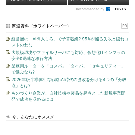
Recommended by
関連資料（ホワイトペーパー）
PR
経営層の「AI導入しろ」で予算破綻? 95%が陥る失敗と隠れコ
ストのわな
大規模環境やファイルサーバにも対応、仮想化ITインフラの
安全&迅速な移行方法
業務用ルーターを「コスパ」「タイパ」「セキュリティー」
で選ぶなら?
2026年版半導体生存戦略:AI時代の勝敗を分ける4つの「分岐
点」とは?
ものづくり企業が、自社技術や製品を起点とした新規事業開
発で成功を収めるには
今、あなたにオススメ