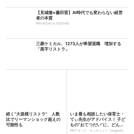
【見城徹×藤田晋】AI時代でも変わらない経営
者の本質
PR(FINCHI on GOETHE)
三菱ケミカル、1273人が希望退職 増加する
「黒字リストラ」
続く“大規模リストラ” 人数
いま最も相談したい保育士・
比でリーマンショック超えの
てぃ先生がアドバイス！ 子ど
可能性も
もの“おてつだい”に、どん...
PR(アタック・キュキュット｜Hugkum)