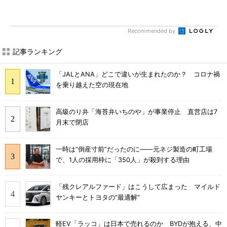
Recommended by
記事ランキング
「JALとANA」どこで違いが生まれたのか？ コロナ禍
を乗り越えた空の現在地
高級のり弁「海苔弁いちのや」が事業停止 直営店は7
月末で閉店
一時は“倒産寸前”だったのに――元ネジ製造の町工場
で、1人の採用枠に「350人」が殺到する理由
「残クレアルファード」はこうして広まった マイルド
ヤンキーとトヨタの“最適解”
軽EV「ラッコ」は日本で売れるのか BYDが抱える、中