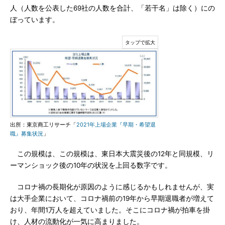
人（人数を公表した69社の人数を合計、「若干名」は除く）にの
ぼっています。
出所：東京商工リサーチ「
2021年上場企業『早期・希望退
職』募集状況
」
この規模は、この規模は、東日本大震災後の12年と同規模、リ
ーマンショック後の10年の状況を上回る数字です。
コロナ禍の長期化が原因のように感じるかもしれませんが、実
は大手企業において、コロナ禍前の19年から早期退職者が増えて
おり、年間1万人を超えていました。そこにコロナ禍が拍車を掛
け、人材の流動化が一気に高まりました。