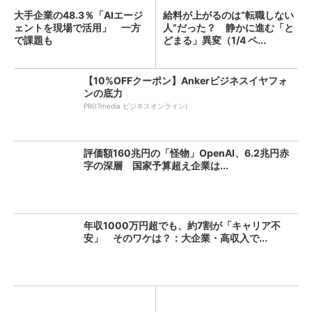
大手企業の48.3％「AIエージ
給料が上がるのは“転職しない
ェントを現場で活用」 一方
人”だった？ 静かに進む「と
で課題も
どまる」異変（1/4 ペ...
【10%OFFクーポン】Ankerビジネスイヤフォ
ンの底力
PR(ITmedia ビジネスオンライン)
評価額160兆円の「怪物」OpenAI、6.2兆円赤
字の深層 国家予算超え企業は...
年収1000万円超でも、約7割が「キャリア不
安」 そのワケは？：大企業・高収入で...