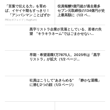
「言葉で伝える力」を育め
役員報酬1億円超が過去最多
ば、イヤイヤ期もすっきり！
セブン元取締役の134億円が史
「アンパンマン ことばずか
上最高額に（1/2 ペ...
ん...
PR(セガフェイブ｜HugKum)
黒字リストラ企業が見落としている、若者の失
望 “キラキラネーム”ではごまかせない...
早期・希望退職1万7875人、2025年は「黒字
リストラ」が拡大（1/2 ページ...
社員はこうして“あきらめる” 「静かな退職」
に潜む2つの顔（1/3 ページ）