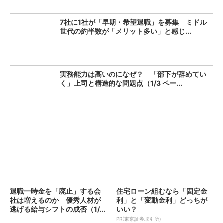
7社に1社が「早期・希望退職」を募集 ミドル
世代の約半数が「メリット多い」と感じ...
実務能力は高いのになぜ？ 「部下が辞めてい
く」上司と構造的な問題点（1/3 ペー...
退職一時金を「廃止」する会
住宅ローン組むなら「固定金
社は増えるのか 優秀人材が
利」と「変動金利」どっちが
逃げる給与シフトの成否（1/...
いい？
PR(東京証券取引所)