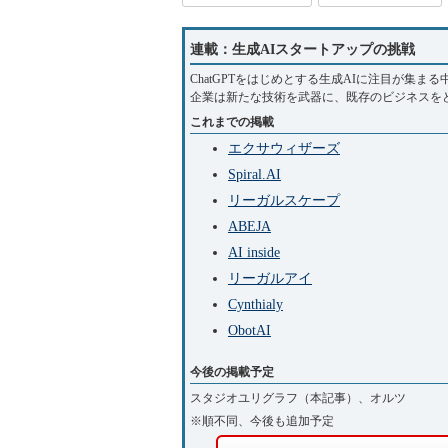
連載：生成AIスタートアップの挑戦
ChatGPTをはじめとする生成AIに注目が集
企業は新たな技術を武器に、既存のビジネスを
これまでの掲載
エクサウィザーズ
Spiral.AI
リーガルスケープ
ABEJA
AI inside
リーガルアイ
Cynthialy
ObotAI
今後の掲載予定
スタジオユリグラフ（本記事）、オルツ
※順不同、今後も追加予定