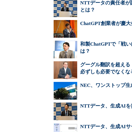
NTTデータの責任者
とは？
ChatGPT創業者が
和製ChatGPTで「
は？
グーグル翻訳を超える「
必ずしも必要でなくな
NEC、ワンストップ生
NTTデータ、生成AI
NTTデータ、生成AI