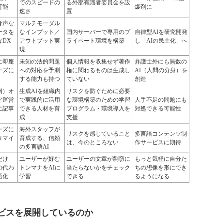
でのスピードの
る外部有識者委員会を設
可能
爆剤に
速さ
置
音声な
マルチモーダル
ータを
なインプット／
国内サーバーで専用のプ
自律型AIを研究開発
なDX
アウトプット実
ライベート環境を構築
し「AIの民主化」へ
現
に即座
未知の法的問題
個人情報を収集せず著作
弁護士外にも無数の
ーズに
への対応を予測
権に関わるものは生成し
AI（人間の分身）を
する能力も持つ
ていない
創造
例）オ
生成AIを組織内
リスクを防ぐために必要
ア運営
で実践的に活用
な環境構築のための学習
人手不足の問題にも
に記事
できる人材を育
プログラム・環境導入を
対処できる可能性
成
支援
ーズに
海外スタッフが
リスクを感じていること
多言語コンテンツ制
タマイ
育成する、信頼
は、今のところない
作サービスに期待
の多言語AI
だけ
ユーザーが好む
ユーザーの文章が剽窃に
もっと気軽に自分た
の代わ
トンマナをAIに
当たらないかをチェック
ちの想像を形にでき
語化
学習
できる
るようになる
ービスを展開しているのか