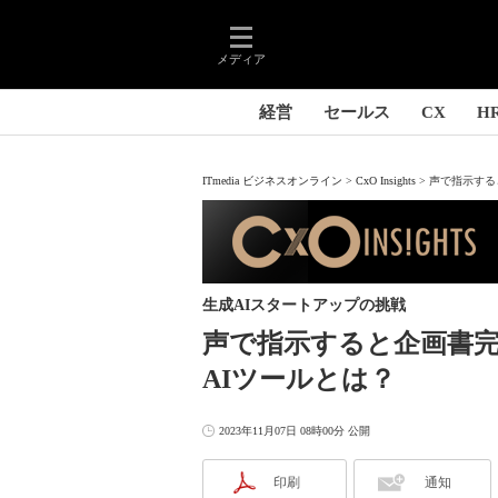
メディア
経営
セールス
CX
H
ITmedia ビジネスオンライン
CxO Insights
声で指示すると
生成AIスタートアップの挑戦
声で指示すると企画書完
AIツールとは？
2023年11月07日 08時00分 公開
印刷
通知