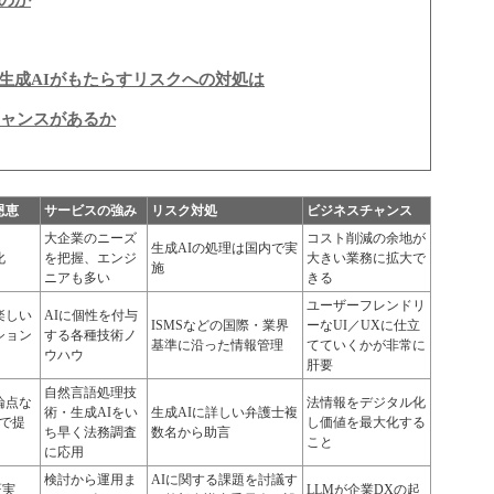
のか
生成AIがもたらすリスクへの対処は
チャンスがあるか
恩恵
サービスの強み
リスク対処
ビジネスチャンス
大企業のニーズ
コスト削減の余地が
生成AIの処理は国内で実
化
を把握、エンジ
大きい業務に拡大で
施
ニアも多い
きる
ユーザーフレンドリ
楽しい
AIに個性を付与
ISMSなどの国際・業界
ーなUI／UXに仕立
ション
する各種技術ノ
基準に沿った情報管理
てていくかが非常に
ウハウ
肝要
自然言語処理技
論点な
法情報をデジタル化
術・生成AIをい
生成AIに詳しい弁護士複
ずで提
し価値を最大化する
ち早く法務調査
数名から助言
こと
に応用
検討から運用ま
AIに関する課題を討議す
証実
LLMが企業DXの起