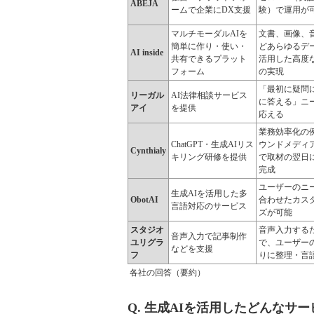
ABEJA
ームで企業にDX支援
験）で運用が
マルチモーダルAIを
文書、画像、
簡単に作り・使い・
どあらゆるデ
AI inside
共有できるプラット
活用した高度
フォーム
の実現
「最初に疑問
リーガル
AI法律相談サービス
に答える」ニ
アイ
を提供
応える
業務効率化の
ChatGPT・生成AIリス
ウンドメディ
Cynthialy
キリング研修を提供
で取材の翌日
完成
ユーザーのニ
生成AIを活用した多
ObotAI
合わせたカス
言語対応のサービス
ズが可能
スタジオ
音声入力する
音声入力で記事制作
ユリグラ
で、ユーザー
などを支援
フ
りに整理・言
各社の回答（要約）
Q. 生成AIを活用したどんなサ