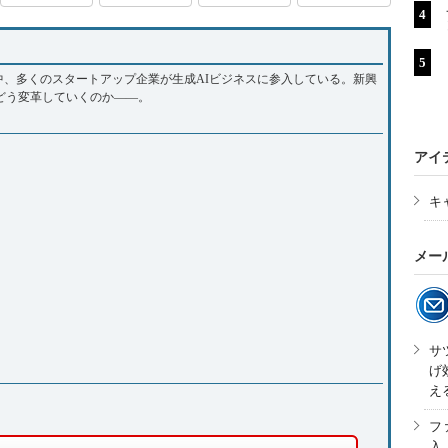
まる中、多くのスタートアップ企業が生成AIビジネスに参入している。新興
どう変革していくのか――。
アイ
キ
メー
サ
げ
え
フ
入