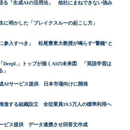
が語る「生成AIの活用法」 他社にまねできない強み
慶大生に明かした「ブレイクスルーの起こし方」
戦いに参入すべき」 松尾豊東大教授が鳴らす“警鐘”と
DeepL」トップが描くAIの未来図 「英語学習は
る」
成AIサービス提供 日本市場向けに開発
を推進する組織設立 全従業員19.5万人の標準利用へ
サービス提供 データ連携させ回答文作成