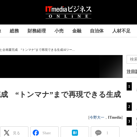
R
総務
財務経理
小売
金融
自治体
人材不足
企画書完成 “トンマナ”まで再現できる生成AIツー...
注目
成 “トンマナ”まで再現できる生成
[
今野大一
，
ITmedia
]
見る
Share
1