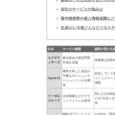
顧客はどんな恩恵を受けられる
自社のサービスの強みは
著作権侵害や個人情報保護など
生成AIに今後どんなビジネス
社名
サービス概要
顧客が受ける
エクサウ
株主総会の想定問答
IR業務を効率
ィザーズ
作成を支援
個性を有した会話が
対話していて
可能なAIコミュニケ
Spiral.AI
コミュニケー
ーションツールを開
体験
発
気になる法的
リーガル
法令検索などのプラ
どを1分足ら
スケープ
ットフォームを提供
供
独自AIプラットフォ
ゼロPoC（実