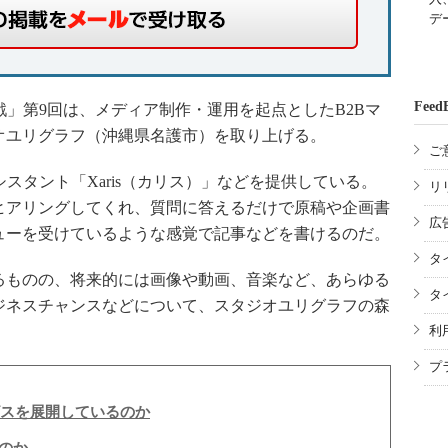
デ
Feed
」第9回は、メディア制作・運用を起点としたB2Bマ
オユリグラフ（沖縄県名護市）を取り上げる。
ご
スタント「Xaris（カリス）」などを提供している。
リ
ヒアリングしてくれ、質問に答えるだけで原稿や企画書
広
ューを受けているような感覚で記事などを書けるのだ。
タ
ものの、将来的には画像や動画、音楽など、あらゆる
タ
ジネスチャンスなどについて、スタジオユリグラフの森
利
プ
ビスを展開しているのか