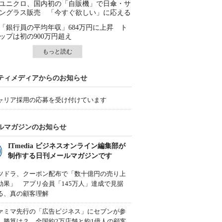
ユニクロ、国内初の「自販機」で日傘・サ
ングラス販売 「今すぐ欲しい」に応える
「銀行員の平均年収」684万円に上昇 ト
ップは初の900万円超え
もっと読む
ティメディアからのお知らせ
ャリア採用の応募を受け付けています
ルマガジンのお知らせ
ITmedia ビジネスオンライン編集部が
制作する日刊メールマガジンです
ツドラ、クーポン配布で「数十億円の売り上
効果」 アプリ会員「145万人」達成で見据
る、真の顧客理解
ァミマ先行の「広告ビジネス」にセブンが参
、勝算は？ 全国約2万店舗と約1億人の顧客