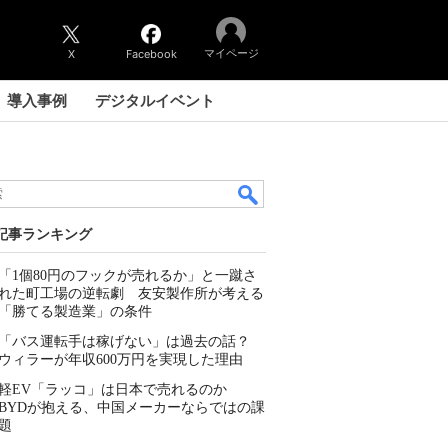
マイページ
X
Facebook
導入事例
デジタルイベント
記事ランキング
「1個80円のフックが売れるか」と一蹴さ
れた町工場の逆転劇 友安製作所が考える
「勝てる製造業」の条件
「バス運転手は稼げない」は過去の話？
ウィラーが年収600万円を実現した理由
軽EV「ラッコ」は日本で売れるのか
BYDが抱える、中国メーカーならではの課
題