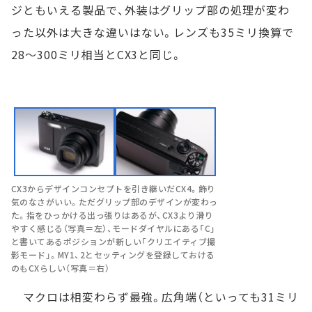
ジともいえる製品で、外装はグリップ部の処理が変わ
った以外は大きな違いはない。レンズも35ミリ換算で
28～300ミリ相当とCX3と同じ。
CX3からデザインコンセプトを引き継いだCX4。飾り
気のなさがいい。ただグリップ部のデザインが変わっ
た。指をひっかける出っ張りはあるが、CX3より滑り
やすく感じる（写真＝左）、モードダイヤルにある「C」
と書いてあるポジションが新しい「クリエイティブ撮
影モード」。MY1、2とセッティングを登録しておける
のもCXらしい（写真＝右）
マクロは相変わらず最強。広角端（といっても31ミリ