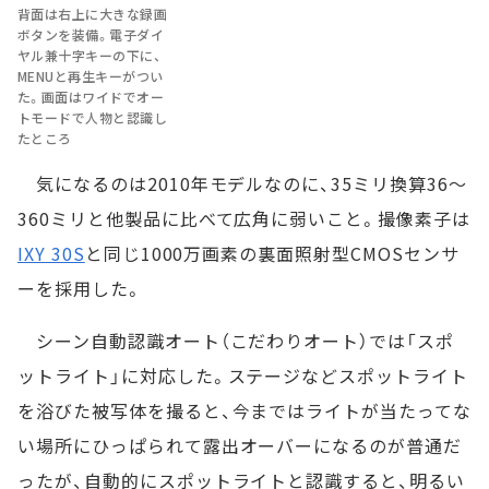
背面は右上に大きな録画
ボタンを装備。電子ダイ
ヤル兼十字キーの下に、
MENUと再生キーがつい
た。画面はワイドでオー
トモードで人物と認識し
たところ
気になるのは2010年モデルなのに、35ミリ換算36～
360ミリと他製品に比べて広角に弱いこと。撮像素子は
IXY 30S
と同じ1000万画素の裏面照射型CMOSセンサ
ーを採用した。
シーン自動認識オート（こだわりオート）では「スポ
ットライト」に対応した。ステージなどスポットライト
を浴びた被写体を撮ると、今まではライトが当たってな
い場所にひっぱられて露出オーバーになるのが普通だ
ったが、自動的にスポットライトと認識すると、明るい