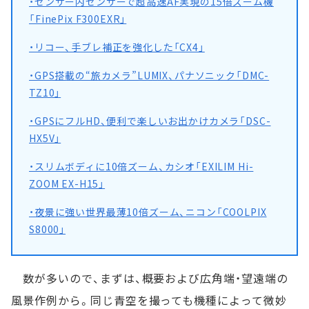
・センサー内センサーで超高速AF実現の15倍ズーム機
「FinePix F300EXR」
・リコー、手ブレ補正を強化した「CX4」
・GPS搭載の“旅カメラ”LUMIX、パナソニック「DMC-
TZ10」
・GPSにフルHD、便利で楽しいお出かけカメラ「DSC-
HX5V」
・スリムボディに10倍ズーム、カシオ「EXILIM Hi-
ZOOM EX-H15」
・夜景に強い世界最薄10倍ズーム、ニコン「COOLPIX
S8000」
数が多いので、まずは、概要および広角端・望遠端の
風景作例から。同じ青空を撮っても機種によって微妙