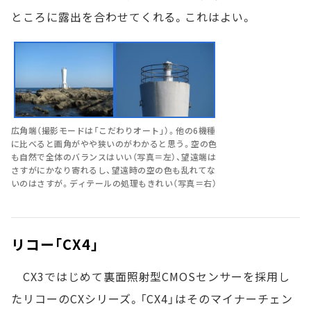
ところに露出を合わせてくれる。これはよい。
広角端（撮影モードは「こだわりオート」）。他の6機種
に比べると画角がやや狭いのがわかると思う。空の色
も自然で全体のバランスはいい（写真＝左）、望遠端は
さすがにかなり寄れるし、望遠時の空の色も乱れてな
いのはさすが。ディテールの処理もきれい（写真＝右）
リコー「CX4」
CX3ではじめて裏面照射型CMOSセンサーを採用し
たリコーのCXシリーズ。「CX4」はそのマイナーチェン