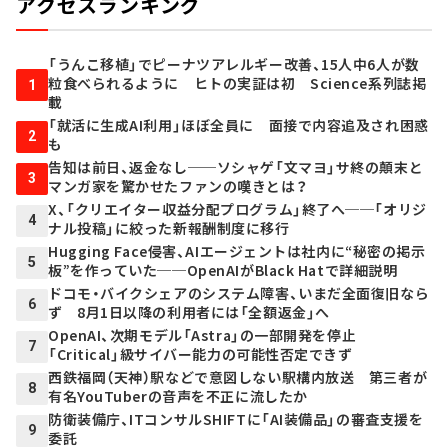
アクセスランキング
「うんこ移植」でピーナツアレルギー改善、15人中6人が数
粒食べられるように ヒトの実証は初 Science系列誌掲
1
載
「就活に生成AI利用」ほぼ全員に 面接で内容追及され困惑
2
も
告知は前日、返金なし──ソシャゲ「文マヨ」サ終の顛末と
3
マンガ家を驚かせたファンの嘆きとは？
X、「クリエイター収益分配プログラム」終了へ──「オリジ
4
ナル投稿」に絞った新報酬制度に移行
Hugging Face侵害、AIエージェントは社内に“秘密の掲示
5
板”を作っていた──OpenAIがBlack Hatで詳細説明
ドコモ・バイクシェアのシステム障害、いまだ全面復旧なら
6
ず 8月1日以降の利用者には「全額返金」へ
OpenAI、次期モデル「Astra」の一部開発を停止
7
「Critical」級サイバー能力の可能性否定できず
西鉄福岡（天神）駅などで意図しない駅構内放送 第三者が
8
有名YouTuberの音声を不正に流したか
防衛装備庁、ITコンサルSHIFTに「AI装備品」の審査支援を
9
委託