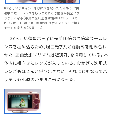
IXYらしいデザイン。薄さに気を配っただけあり、7機
種中で唯一、レンズをひっこめたとき前面が完全にフ
ラットになる（写真＝左）、上面は他のIXYシリーズと
同じ。オート・静止画・動画の切り替えスイッチで撮影
モードを変える（写真＝右）
IXYらしい薄型ボディに光学10倍の高倍率ズームレ
ンズを埋め込むため、屈曲光学系と沈胴式を組み合わ
せた「屈曲沈胴プリズム退避鏡筒」を採用している。本
体内に横向きにレンズが入っている。おかげで沈胴式
レンズもほとんど飛び出さない。それにともなってバ
ッテリも小型のかまぼこ形になった。