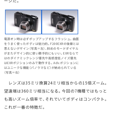
ージだ。
電源オン時は必ずポップアップするフラッシュ。曲面
をうまく使ったボディは魅力的。F200EXRの後継とは
思えないデザイン（写真＝左）、斜めのモードダイヤル
がまたデザイン的に使い勝手的にもいい。EXRならで
はのダイナミックレンジ優先や高感度低ノイズ優先
はEXRポジションのみで動作する。Adv.ポジションに
はユニークな機能（パノラマなど）が納められている
（写真＝右）
レンズは35ミリ換算24ミリ相当からの15倍ズーム。
望遠端は360ミリ相当になる。今回の7機種ではもっと
も高いズーム倍率で、それでいてボディはコンパクト。
これが一番の特徴だ。