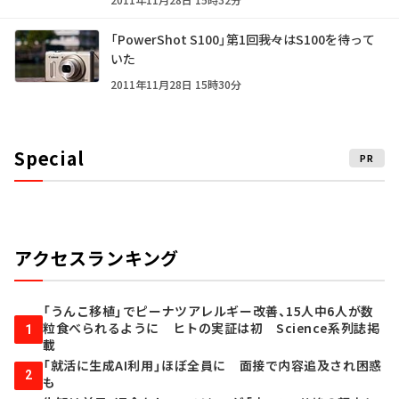
「PowerShot S100」第1回――我々はS100を待って
いた
2011年11月28日 15時30分
Special
PR
アクセスランキング
「うんこ移植」でピーナツアレルギー改善、15人中6人が数
粒食べられるように ヒトの実証は初 Science系列誌掲
1
載
「就活に生成AI利用」ほぼ全員に 面接で内容追及され困惑
2
も