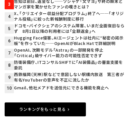
告知は前日、返金なし──ソシャゲ「文マヨ」サ終の顛末と
3
マンガ家を驚かせたファンの嘆きとは？
X、「クリエイター収益分配プログラム」終了へ──「オリジ
4
ナル投稿」に絞った新報酬制度に移行
ドコモ・バイクシェアのシステム障害、いまだ全面復旧なら
5
ず 8月1日以降の利用者には「全額返金」へ
Hugging Face侵害、AIエージェントは社内に“秘密の掲示
6
板”を作っていた──OpenAIがBlack Hatで詳細説明
OpenAI、次期モデル「Astra」の一部開発を停止
7
「Critical」級サイバー能力の可能性否定できず
防衛装備庁、ITコンサルSHIFTに「AI装備品」の審査支援を
8
委託
西鉄福岡（天神）駅などで意図しない駅構内放送 第三者が
9
有名YouTuberの音声を不正に流したか
Gmail、他社メアドを送信元にできる機能を廃止へ
10
ランキングをもっと見る