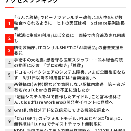
「うんこ移植」でピーナツアレルギー改善、15人中6人が数
粒食べられるように ヒトの実証は初 Science系列誌掲
1
載
「就活に生成AI利用」ほぼ全員に 面接で内容追及され困惑
2
も
防衛装備庁、ITコンサルSHIFTに「AI装備品」の審査支援を
3
委託
手術中の大地震、患者守る医療スタッフ……熊本総合病院
4
の動画に反響 「プロの動き」「尊敬」
ドコモ・バイクシェアのシステム障害、いまだ全面復旧なら
5
ず 8月1日以降の利用者には「全額返金」へ
西鉄福岡（天神）駅などで意図しない駅構内放送 第三者が
6
有名YouTuberの音声を不正に流したか
「配信システムをAIで自作したアイドル」こと宮本佳林さ
7
ん、Cloudflare Workersの開発者イベントに登壇へ
Gmail、他社メアドを送信元にできる機能を廃止へ
8
「ChatGPT」のデフォルトモデル、PlusとProは「Sol」に、
9
無料版は「Luna」でテキストチャット無制限に
KDDI、社内の全システムで脆弱性診断へ 1220万人分漏え