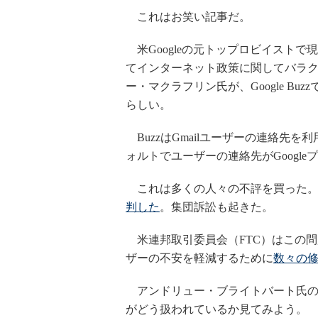
これはお笑い記事だ。
米Googleの元トップロビイストで
てインターネット政策に関してバラ
ー・マクラフリン氏が、Google B
らしい。
BuzzはGmailユーザーの連絡先を
ォルトでユーザーの連絡先がGoogl
これは多くの人々の不評を買った。電
判した
。集団訴訟も起きた。
米連邦取引委員会（FTC）はこの問題
ザーの不安を軽減するために
数々の
アンドリュー・ブライトバート氏
がどう扱われているか見てみよう。