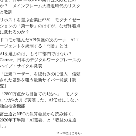
か？ メインフレーム大撤退時代のリスク
と教訓
リホストを選ぶ企業は63％ モダナイゼー
ションの「第一歩」のはずが、なぜ終着点
に変わるのか？
ドコモが選んだAPI保護の次の一手 AIエ
ージェントを統制する「門番」とは
AIを選ぶのは、もうIT部門ではない？
Gartner、日本のデジタルワークプレースの
ハイプ・サイクル発表
「正規ユーザー」を隠れみのに侵入 信頼
された基盤を狙う最新サイバー脅威【調
査】
「2800万点から目当ての1品へ」 モノタ
ロウが4カ月で実装した、AI任せにしない
独自検索機能
富士通とNECの決算会見から読み解く、
2026年下半期「AI需要」と「収益の見通
し」
11～30位はこちら
»