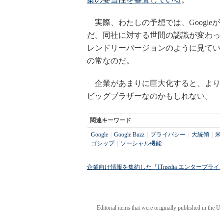
実際、わたしの予想では、Googl
だ。同社に対する世間の認識が変わったのだ
レンドリーバージョンのように見て
の常なのだ。
企業があまりに巨大化すると、より
ビッグブラザーなのかもしれない。
関連キーワード
Google
|
Google Buzz
|
プライバシー
|
大統領
|
ゴシップ
|
ソーシャル機能
企業向け情報を集約した「ITmedia エンタープ
Editorial items that were originally published in the