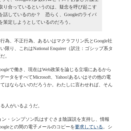
取り合っているというのは、疑念を呼び起こす
話しているのか？ 恐らく、Googleのライバ
を策定しようとしているのだろう。
為、不正行為、あるいはマクラフリン氏とGoogle社
これはNational Enquirer（訳注：ゴシップ系タ
げだ。
gleで働き、現在はWeb政策を論じる立場にあるから
ータをすべてMicrosoft、Yahoo!あるいはその他の電
くてはならないのだろうか。わたしに言わせれば、そん
る人がいるようだ。
ogのジョン・シンプソン氏はすぐさま陰謀説を支持し、情報
ogleとの間の電子メールのコピーを
要求している
。シ