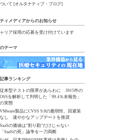
ついて [オルタナティブ・ブログ]
ティメディアからのお知らせ
ャリア採用の応募を受け付けています
のテーマ
記事ランキング
従来型テストの限界があらわに 3915件の
OSSを解析して判明した「99.4％未報告」
の実態
VMware製品にCVSS 9.8の脆弱性、回避策
なし 速やかなアップデートを推奨
SaaSの価値は“割り勘”だけじゃない
「SaaSの死」論争を一刀両断
なぜ、日本IBMのNHK案件は失敗したの