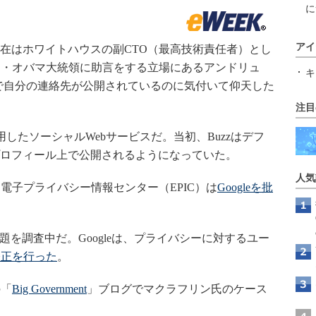
に
アイ
現在はホワイトハウスの副CTO（最高技術責任者）とし
ク・オバマ大統領に助言をする立場にあるアンドリュ
キ
uzzで自分の連絡先が公開されているのに気付いて仰天した
注目
利用したソーシャルWebサービスだ。当初、Buzzはデフ
eプロフィール上で公開されるようになっていた。
人気
子プライバシー情報センター（EPIC）は
Googleを批
を調査中だ。Googleは、プライバシーに対するユー
修正を行った
。
の「
Big Government
」ブログでマクラフリン氏のケース