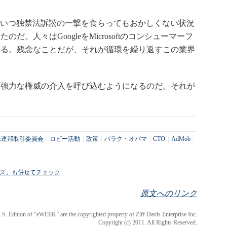
eがいつ独禁法訴訟の一撃を食らってもおかしくない状況
。人々はGoogleをMicrosoftのコンシューマーフ
いる。残念なことだが、それが循環を繰り返すこの業界
強力な権威の介入を呼び込むようになるのだ。それが
米連邦取引委員会
|
ロビー活動
|
政策
|
バラク・オバマ
|
CTO
|
AdMob
|
ライズ」も併せてチェック
原文へのリンク
 U.S. Edition of “eWEEK” are the copyrighted property of Ziff Davis Enterprise Inc.
Copyright (c) 2011. All Rights Reserved.