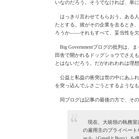
いなのだろう。そうでなければ、単
はっきり言わせてもらおう。ある人
たとする。彼がその企業を去るとき
ろうか――それもすべて、妥当性を
Big Governmentブログの批
田舎で開かれるドッグショウでさえ
とはないだろう。だがわれわれは理
公益と私益の衝突は世の中にあふれ
を突っ込んでふさごうとするような
同ブログは記事の最後の方で、その
現在、大統領の執務室に勤
の雇用主のプライベート
ール（GmailとBuzz