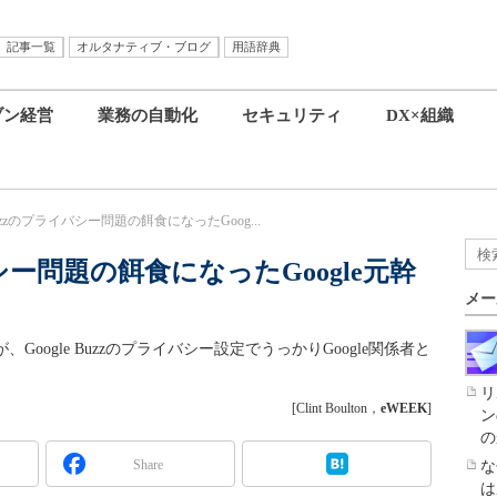
記事一覧
オルタナティブ・ブログ
用語辞典
ブン経営
業務の自動化
セキュリティ
DX×組織
 Buzzのプライバシー問題の餌食になったGoog...
イバシー問題の餌食になったGoogle元幹
メー
、Google Buzzのプライバシー設定でうっかりGoogle関係者と
リ
[Clint Boulton，
eWEEK
]
ン
の
Share
な
は