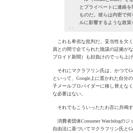
とプライベートに連絡を
ものだ。彼らは内密で何を
ルに影響するような政策
これも卑劣な批判だ。妥当性を欠く行
員との間で企てられた陰謀の証拠がない限り、
ブロイド新聞）も顔負けのでっち上
それにマクラフリン氏は、かつてGoo
といって、Google上に置かれた自分のデ
子メールプロバイダーに移し替えな
な必要はない。
それでもこういったたわ言に共鳴す
消費者団体Consumer Watchd
自由法に基づいてマクラフリン氏とGo