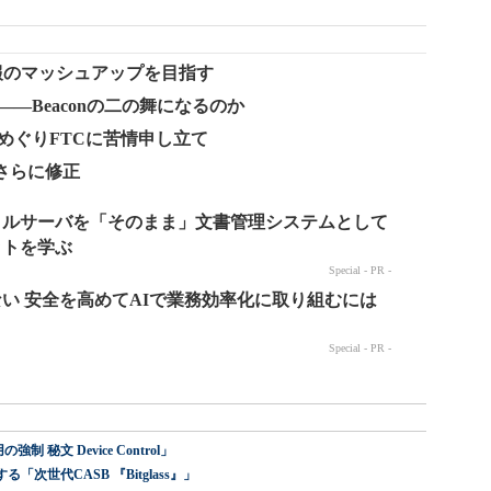
で位置情報のマッシュアップを目指す
思う――Beaconの二の舞になるのか
zzめぐりFTCに苦情申し立て
をさらに修正
 秘文 Device Control」
世代CASB 『Bitglass』」