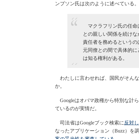
ンプソン氏は次のように述べている
マクラフリン氏の任命
との親しい関係を続けな
責任者を務めるというの
元同僚との間で具体的に
は知る権利がある。
わたしに言わせれば、国民がそんな
か。
Googleはオバマ政権から特別な
ているのが実情だ。
司法省はGoogleブック検索に
反対し
なったアプリケーション（Buzz）を調
案の妥当性を審査している
。