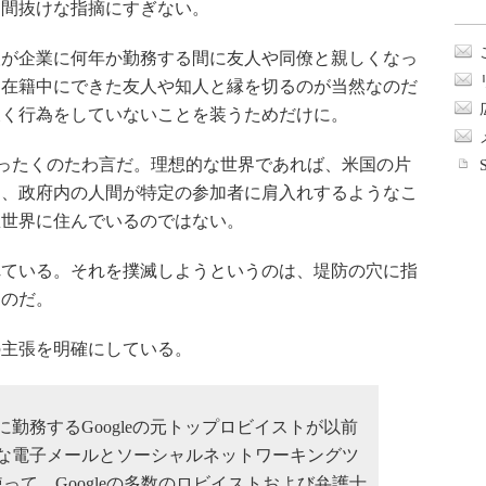
に間抜けな指摘にすぎない。
が企業に何年か勤務する間に友人や同僚と親しくなっ
、在籍中にできた友人や知人と縁を切るのが当然なのだ
欠く行為をしていないことを装うためだけに。
判は、まったくのたわ言だ。理想的な世界であれば、米国の片
も、政府内の人間が特定の参加者に肩入れするようなこ
想世界に住んでいるのではない。
ている。それを撲滅しようというのは、堤防の穴に指
ものだ。
主張を明確にしている。
務するGoogleの元トップロビイストが以前
な電子メールとソーシャルネットワーキングツ
）を使って、Googleの多数のロビイストおよび弁護士