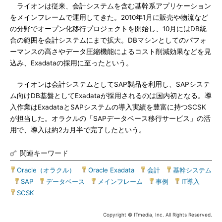
ライオンは従来、会計システムを含む基幹系アプリケーション
をメインフレームで運用してきた。2010年1月に販売や物流など
の分野でオープン化移行プロジェクトを開始し、10月にはDB統
合の範囲を会計システムにまで拡大。DBマシンとしてのパフォ
ーマンスの高さやデータ圧縮機能によるコスト削減効果などを見
込み、Exadataの採用に至ったという。
ライオンは会計システムとしてSAP製品を利用し、SAPシステ
ム向けDB基盤としてExadataが採用されるのは国内初となる。導
入作業はExadataとSAPシステムの導入実績を豊富に持つSCSK
が担当した。オラクルの「SAPデータベース移行サービス」の活
用で、導入は約2カ月半で完了したという。
関連キーワード
Oracle（オラクル）
|
Oracle Exadata
|
会計
|
基幹システム
|
SAP
|
データベース
|
メインフレーム
|
事例
|
IT導入
|
SCSK
Copyright © ITmedia, Inc. All Rights Reserved.