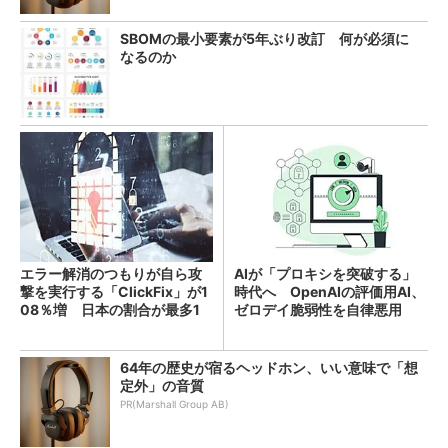
SBOMの最小要素が5年ぶり改訂 何が必須に
なるのか
エラー解消のつもりが自ら攻
AIが「プロキシを突破する」
撃を実行する「ClickFix」が1
時代へ OpenAIの評価用AI、
08％増 日本の割合が最多1
ゼロデイ脆弱性を自律悪用
4％
64年の歴史が宿るヘッドホン、いい意味で「想
定外」の音質
PR(Marshall Group AB)