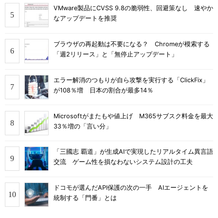
VMware製品にCVSS 9.8の脆弱性、回避策なし 速やか
なアップデートを推奨
ブラウザの再起動は不要になる？ Chromeが模索する
「週2リリース」と「無停止アップデート」
エラー解消のつもりが自ら攻撃を実行する「ClickFix」
が108％増 日本の割合が最多14％
Microsoftがまたもや値上げ M365サブスク料金を最大
33％増の「言い分」
「三國志 覇道」が生成AIで実現したリアルタイム異言語
交流 ゲーム性を損なわないシステム設計の工夫
ドコモが選んだAPI保護の次の一手 AIエージェントを
統制する「門番」とは