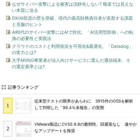
なぜサイバー攻撃による被害は沈静化しない? 報道では見えな
い本質に迫る
DX/AI投資の壁を突破、現代の最高財務責任者が直面する課題
と克服のヒント
AI時代のサイバー攻撃にはAIで対抗、「AI活用型防御」への転
換の必要性と実践法
クラウドのコストと利用状況を可視化&最適化、「Datadog」
の実力とは?
大手MVNO事業者が法人向けサービスに選んだ通信端末、そ
の選定基準とは?
記事ランキング
従来型テストの限界があらわに 3915件のOSSを解析
して判明した「99.4％未報告」の実態
VMware製品にCVSS 9.8の脆弱性、回避策なし 速やか
なアップデートを推奨