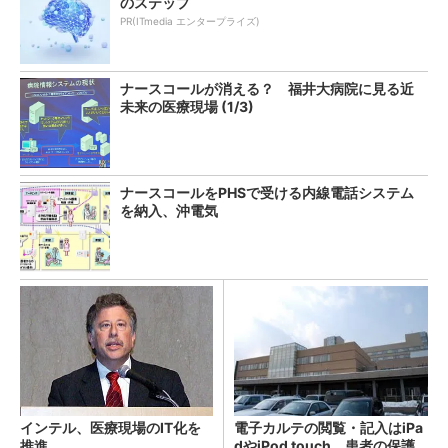
のステップ
PR(ITmedia エンタープライズ)
ナースコールが消える？ 福井大病院に見る近
未来の医療現場 (1/3)
ナースコールをPHSで受ける内線電話システム
を納入、沖電気
インテル、医療現場のIT化を
電子カルテの閲覧・記入はiPa
推進
dやiPod touch、患者の保護