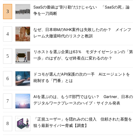
SaaSの価値は“割り勘”だけじゃない 「SaaSの死」論
争を一刀両断
なぜ、日本IBMのNHK案件は失敗したのか？ メインフ
レーム大撤退時代のリスクと教訓
リホストを選ぶ企業は63％ モダナイゼーションの「第
一歩」のはずが、なぜ終着点に変わるのか？
ドコモが選んだAPI保護の次の一手 AIエージェントを
統制する「門番」とは
AIを選ぶのは、もうIT部門ではない？ Gartner、日本の
デジタルワークプレースのハイプ・サイクル発表
「正規ユーザー」を隠れみのに侵入 信頼された基盤を
狙う最新サイバー脅威【調査】