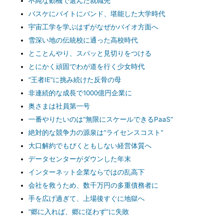
不純な動機で選んだ就職先
バスケにバイトにバンド、堪能した大学時代
宇宙工学を学ぶはずがなぜかバイオ方面へ
雪深い地の伝統校に通った高校時代
とことんやり、スパッと見切りをつける
とにかく頑固でわが道を行く少女時代
“王者IE”に挑み続けた反骨の母
非連続的な成長で1000億円企業に
奥さまは社員第一号
一番やりたいのは“無限にスケールできるPaaS”
絶対的な競争力の源泉は“ライセンスコスト”
大口解約でもびくともしない経営体質へ
データセンターがダウンした年末
インターネット企業ならではの乱高下
会社を救うため、数千万円の多重債務者に
手を広げ過ぎて、上場後すぐに地獄へ
“郷に入れば、郷に従わず”に失敗