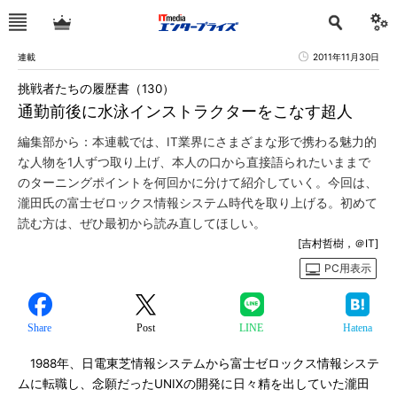
連載
2011年11月30日
挑戦者たちの履歴書（130）
通勤前後に水泳インストラクターをこなす超人
編集部から：本連載では、IT業界にさまざまな形で携わる魅力的
な人物を1人ずつ取り上げ、本人の口から直接語られたいままで
のターニングポイントを何回かに分けて紹介していく。今回は、
瀧田氏の富士ゼロックス情報システム時代を取り上げる。初めて
読む方は、ぜひ最初から読み直してほしい。
[吉村哲樹，＠IT]
PC用表示
Share
Post
LINE
Hatena
1988年、日電東芝情報システムから富士ゼロックス情報システ
ムに転職し、念願だったUNIXの開発に日々精を出していた瀧田