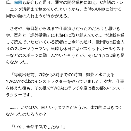
氏。
前回
も紹介した通り、通常の開発業務に加え、C言語のトレ
ーニング講師まで務めていたというから、当時のUNIXに対する
同氏の熱の入れようがうかがえる。
さぞや、毎日朝から晩まで仕事漬けだったのだろうと思いき
や、案外と「課外活動」にも熱心に取り組んでいた。本連載を通
して読んでいただいている読者はご承知の通り、瀧田氏は筋金入
りのスポーツウーマン。当時も休日にはバスケットボールやスキ
ーなどのスポーツに勤しんでいたそうだが、それだけには飽き足
らなかった。
「毎朝出勤前、7時から8時までの1時間、御茶ノ水にある
YWCAで水泳のインストラクターをやっていました。夕方、仕事
を終えた後も、その足でYWCAに行って今度は夜の部のインスト
ラクターです」
……。いやはや、何というタフさだろうか。体力的にはきつく
なかったのだろうか？
「いや、全然平気でしたね！」