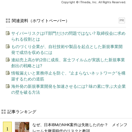
Copyright © ITmedia, Inc. All Rights Reserved.
関連資料（ホワイトペーパー）
PR
サイバーリスクはIT部門だけの問題ではない? 取締役会に求め
られる役割とは
ものづくり企業が、自社技術や製品を起点とした新規事業開
発で成功を収めるには
連結売上高が約2倍に成長、富士フイルムが実践した新規事業
創出の戦略とは?
情報漏えいと業務停止を防ぐ、“止まらないネットワーク”を構
築するための道筋
海外発の新規事業開発を加速させるには? 味の素に学ぶ大企業
の壁を破る方法
記事ランキング
なぜ、日本IBMのNHK案件は失敗したのか？ メインフ
レーム大撤退時代のリスクと教訓