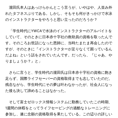
瀧田氏本人はあっけらかんとこう言うが、いやはや、人並み外
れたタフネスぶりである。しかし、そもそも何がきっかけで水泳
のインストラクターをやろうと思い立ったのだろうか？
「学生時代にYWCAで水泳のインストラクターのアルバイトを
していて、そのときに日本赤十字社の救助員の資格を取ったんで
す。そのころお世話になった恩師に、当時たまたま再会したので
すが、そのときに『インストラクターが足りなくて困っているん
だよね』という話をされていたんです。だったら、『じゃあ、や
りましょうか？』と」
さらに言うと、学生時代の瀧田氏は日本赤十字社の資格に飽き
足らず、国際ライフセーバーの資格取得までも志していたのだ。
残念ながら、学生時代にその夢は叶わなかったが、社会人になっ
た後も決して諦めることはなかった。
そして富士ゼロックス情報システムに勤務していたこの時期、
1週間の休暇をとってライフセービングの過酷なトレーニングに
参加し、遂に念願の資格取得を果たしている。この辺りの詳しい