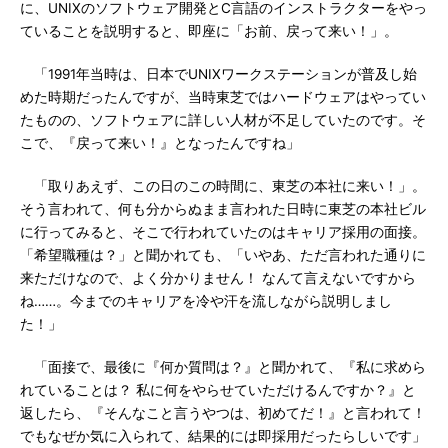
に、UNIXのソフトウェア開発とC言語のインストラクターをやっ
ていることを説明すると、即座に「お前、戻って来い！」。
「1991年当時は、日本でUNIXワークステーションが普及し始
めた時期だったんですが、当時東芝ではハードウェアはやってい
たものの、ソフトウェアに詳しい人材が不足していたのです。そ
こで、『戻って来い！』となったんですね」
「取りあえず、この日のこの時間に、東芝の本社に来い！」。
そう言われて、何も分からぬまま言われた日時に東芝の本社ビル
に行ってみると、そこで行われていたのはキャリア採用の面接。
「希望職種は？」と聞かれても、「いやあ、ただ言われた通りに
来ただけなので、よく分かりません！ なんて言えないですから
ね……。今までのキャリアを冷や汗を流しながら説明しまし
た！」
「面接で、最後に『何か質問は？』と聞かれて、『私に求めら
れていることは？ 私に何をやらせていただけるんですか？』と
返したら、『そんなこと言うやつは、初めてだ！』と言われて！
でもなぜか気に入られて、結果的には即採用だったらしいです」