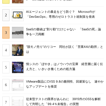
AIエージェントの暴走をどう防ぐ？ Microsoftが
「DevSecOps」専用のゼロトラスト統制策を発表
SaaSの価値は“割り勘”だけじゃない 「SaaSの死」論
争を一刀両断
“脱モノ売り”のリコー 同社が説く「営業AXの勘所」と
は
情シスの「ぼやき」はノウハウの宝庫 経営層に届く伝
え方と、いきいき働くための処方箋
VMware製品にCVSS 9.8の脆弱性、回避策なし 速やか
なアップデートを推奨
従来型テストの限界があらわに 3915件のOSSを解析
して判明した「99.4％未報告」の実態