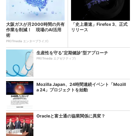
大阪ガスが月2000時間の共有
「史上最速」Firefox 3、正式
作業を削減！ 現場のAI活用
リリース
術
PR(ITmedia エンタープライズ)
生産性を守る“定期健診”型アプローチ
PR(ITmedia エグゼクティブ)
Mozilla Japan、24時間連続イベント「Mozill
a 24」プロジェクトを始動
Oracleと富士通の協業関係に異変？