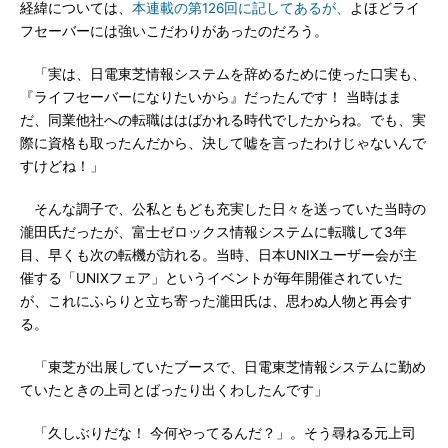
経緯については、
本連載の第126回に記してあるが、
よほどライ
フセーバーには強いこだわりがあったのだろう。
「実は、日電東芝情報システムを辞めるために使った口実も、
『ライフセーバーになりたいから』だったんです！ 当時はま
だ、同業他社への転職ははばかれる時代でしたからね。でも、実
際に資格も取ったんだから、決して嘘を言ったわけじゃないんで
すけどね！」
そんな調子で、公私ともども充実した日々を送っていた当時の
瀧田氏だったが、富士ゼロックス情報システムに転職して3年
目、早くも次の転機が訪れる。当時、日本UNIXユーザー会が主
催する「UNIXフェア」というイベントが毎年開催されていた
が、これにふらりと立ち寄った瀧田氏は、思わぬ人物と再会す
る。
「東芝が出展していたブースで、日電東芝情報システムに勤め
ていたときの上司とばったり出くわしたんです」
「久しぶりだな！ 今何やってるんだ？」。そう尋ねる元上司