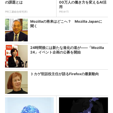
の課題とは
00万人の働き方を変えるAI活
用
PR(三菱総合研究所)
PR(＠IT)
Mozillaの将来はどこへ？ Mozilla Japanに
聞く
24時間後には新たな進化の道が――「Mozilla
24」イベント企画の公募を開始
トカゲ世話役主任が語るFirefoxの最新動向