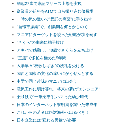
弱冠27歳で東証マザーズ上場を実現
従業員の給料をATMで自ら振り込む修羅場
一時の気の迷いで“受託の麻薬”に手を出す
“自転車操業”で、創業期を何とかしのぐ
マニアにターゲットを絞った戦略が功を奏す
“さくら”の由来に拍子抜け
アキバで感動し、18歳でさくらを立ち上げ
“三股”で多忙を極めた5年間
入学早々“校歌しばき”の洗礼を受ける
関西と関東の文化の違いにがくぜんとする
中学で同じ趣味のマニアに出会う
電気工作に明け暮れ、将来の夢は“エンジニア”
乗り鉄で“一筆乗車”にハマった幼少時代
日本のインターネット黎明期を築いた未成年
これからの若者は絶対海外へ出るべき！
日本企業には“変わる勇気”が必要