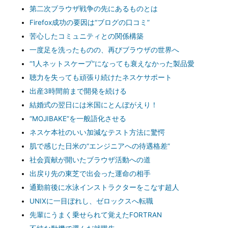
第二次ブラウザ戦争の先にあるものとは
Firefox成功の要因は“ブログの口コミ”
苦心したコミュニティとの関係構築
一度足を洗ったものの、再びブラウザの世界へ
“1人ネットスケープ”になっても衰えなかった製品愛
聴力を失っても頑張り続けたネスケサポート
出産3時間前まで開発を続ける
結婚式の翌日には米国にとんぼがえり！
“MOJIBAKE”を一般語化させる
ネスケ本社のいい加減なテスト方法に驚愕
肌で感じた日米の“エンジニアへの待遇格差”
社会貢献が開いたブラウザ活動への道
出戻り先の東芝で出会った運命の相手
通勤前後に水泳インストラクターをこなす超人
UNIXに一目ぼれし、ゼロックスへ転職
先輩にうまく乗せられて覚えたFORTRAN