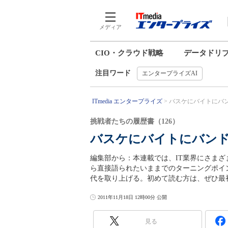
メディア
CIO・クラウド戦略
データドリ
注目ワード
エンタープライズAI
ITmedia エンタープライズ
バスケにバイトにバン
挑戦者たちの履歴書（126）
バスケにバイトにバン
編集部から：本連載では、IT業界にさま
ら直接語られたいままでのターニングポイ
代を取り上げる。初めて読む方は、ぜひ最
2011年11月18日 12時00分 公開
見る