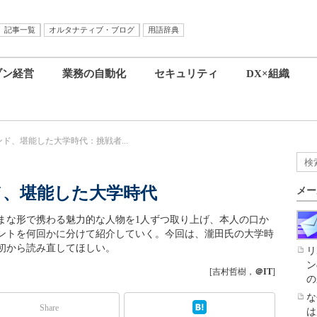
記事一覧
オルタナティブ・ブログ
用語辞典
ブン経営
業務の自動化
セキュリティ
DX×組織
ド、堪能した大学時代：挑戦者...
ド、堪能した大学時代
メー
ざまな形で携わる魅力的な人物を1人ずつ取り上げ、本人の口か
ントを何回かに分けて紹介していく。今回は、瀧田氏の大学時
初から読み直してほしい。
リ
ン
[吉村哲樹，
＠IT
]
の
な
Share
は