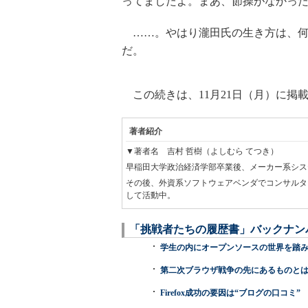
ってましたよ。まあ、節操がなかっ
……。やはり瀧田氏の生き方は、何
だ。
この続きは、11月21日（月）に掲
著者紹介
▼著者名 吉村 哲樹（よしむら てつき）
早稲田大学政治経済学部卒業後、メーカー系シス
その後、外資系ソフトウェアベンダでコンサルタン
して活動中。
「挑戦者たちの履歴書」バックナン
学生の内にオープンソースの世界を踏
第二次ブラウザ戦争の先にあるものと
Firefox成功の要因は“ブログの口コミ”