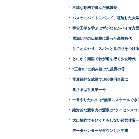
不純な動機で選んだ就職先
バスケにバイトにバンド、堪能した大
宇宙工学を学ぶはずがなぜかバイオ方
雪深い地の伝統校に通った高校時代
とことんやり、スパッと見切りをつけ
とにかく頑固でわが道を行く少女時代
“王者IE”に挑み続けた反骨の母
非連続的な成長で1000億円企業に
奥さまは社員第一号
一番やりたいのは“無限にスケールできるP
絶対的な競争力の源泉は“ライセンスコ
大口解約でもびくともしない経営体質
データセンターがダウンした年末