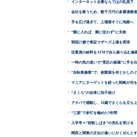
インターネット企業ならではの乱高下
会社を救うため、数千万円の多重債務
手を広げ過ぎて、上場後すぐに地獄へ
“郷に入れば、郷に従わず”に失敗
弱冠27歳で東証マザーズ上場を実現
従業員の給料をATMで自ら振り込む修
一時の気の迷いで“受託の麻薬”に手を
“自転車操業”で、創業期を何とかしの
マニアにターゲットを絞った戦略が功
“さくら”の由来に拍子抜け
アキバで感動し、18歳でさくらを立ち
“三股”で多忙を極めた5年間
入学早々“校歌しばき”の洗礼を受ける
関西と関東の文化の違いにがくぜんと