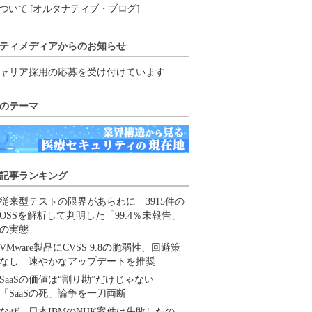
ついて [オルタナティブ・ブログ]
ティメディアからのお知らせ
ャリア採用の応募を受け付けています
のテーマ
記事ランキング
従来型テストの限界があらわに 3915件の
OSSを解析して判明した「99.4％未報告」
の実態
VMware製品にCVSS 9.8の脆弱性、回避策
なし 速やかなアップデートを推奨
SaaSの価値は“割り勘”だけじゃない
「SaaSの死」論争を一刀両断
なぜ、日本IBMのNHK案件は失敗したの