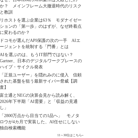
か？ メインフレーム大撤退時代のリスク
と教訓
リホストを選ぶ企業は63％ モダナイゼー
ションの「第一歩」のはずが、なぜ終着点
に変わるのか？
ドコモが選んだAPI保護の次の一手 AIエ
ージェントを統制する「門番」とは
AIを選ぶのは、もうIT部門ではない？
Gartner、日本のデジタルワークプレースの
ハイプ・サイクル発表
「正規ユーザー」を隠れみのに侵入 信頼
された基盤を狙う最新サイバー脅威【調
査】
富士通とNECの決算会見から読み解く、
2026年下半期「AI需要」と「収益の見通
し」
「2800万点から目当ての1品へ」 モノタ
ロウが4カ月で実装した、AI任せにしない
独自検索機能
11～30位はこちら
»