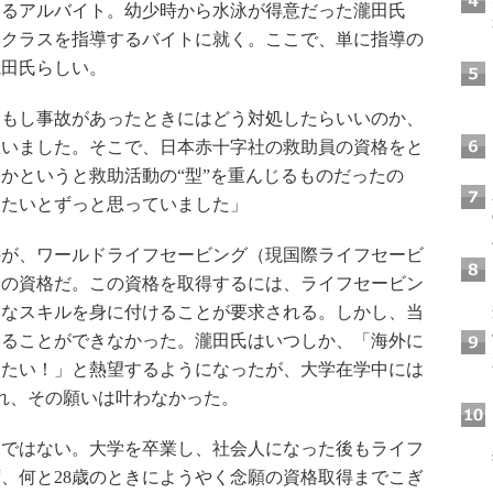
るアルバイト。幼少時から水泳が得意だった瀧田氏
けクラスを指導するバイトに就く。ここで、単に指導の
瀧田氏らしい。
もし事故があったときにはどう対処したらいいのか、
思いました。そこで、日本赤十字社の救助員の資格をと
かというと救助活動の“型”を重んじるものだったの
けたいとずっと思っていました」
が、ワールドライフセービング（現国際ライフセービ
ーの資格だ。この資格を取得するには、ライフセービン
的なスキルを身に付けることが要求される。しかし、当
することができなかった。瀧田氏はいつしか、「海外に
りたい！」と熱望するようになったが、大学在学中には
れ、その願いは叶わなかった。
ではない。大学を卒業し、社会人になった後もライフ
、何と28歳のときにようやく念願の資格取得までこぎ