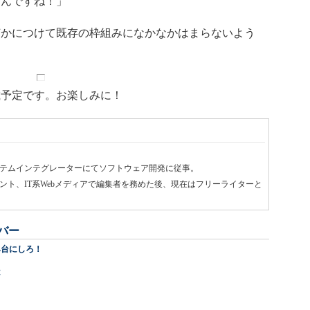
たんですね！」
かにつけて既存の枠組みになかなかはまらないよう
載予定です。お楽しみに！
テムインテグレーターにてソフトウェア開発に従事。
ト、IT系Webメディアで編集者を務めた後、現在はフリーライターと
バー
み台にしろ！
は