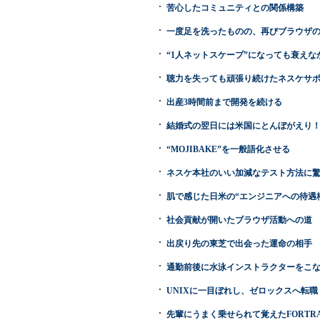
苦心したコミュニティとの関係構築
一度足を洗ったものの、再びブラウザ
“1人ネットスケープ”になっても衰えな
聴力を失っても頑張り続けたネスケサ
出産3時間前まで開発を続ける
結婚式の翌日には米国にとんぼがえり
“MOJIBAKE”を一般語化させる
ネスケ本社のいい加減なテスト方法に
肌で感じた日米の“エンジニアへの待遇
社会貢献が開いたブラウザ活動への道
出戻り先の東芝で出会った運命の相手
通勤前後に水泳インストラクターをこ
UNIXに一目ぼれし、ゼロックスへ転職
先輩にうまく乗せられて覚えたFORTR