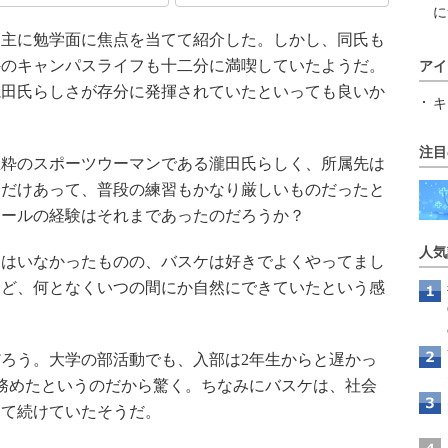
に
、主に勉学面に焦点を当てて紹介した。しかし、同氏も
外のキャンパスライフも十二分に満喫していたようだ。
アイ
瀧田氏らしさが存分に発揮されていたといっても良いか
キ
注目
粋のスポーツウーマンである瀧田氏らしく、所属先は
会だけあって、普段の練習もかなり厳しいものだったと
ボールの経験はそれまであったのだろうか？
人気
はいなかったものの、バスケは好きでよくやってまし
けど、何となくいつの間にか自然にできていたという感
ろう。大学の部活動でも、入部は2年生からと遅かっ
務めたというのだから驚く。ちなみにバスケは、社会
して続けていたそうだ。