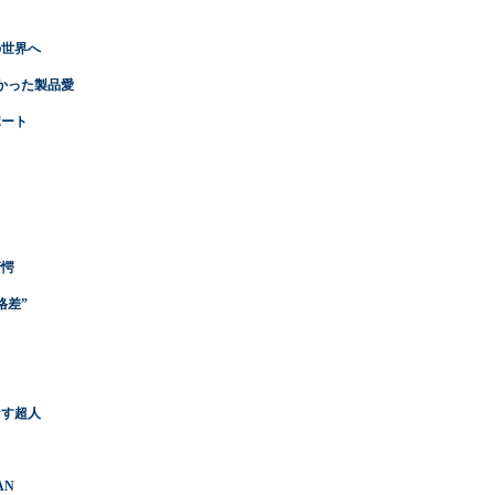
の世界へ
かった製品愛
ポート
！
驚愕
格差”
なす超人
AN