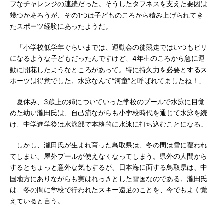
フなチャレンジの連続だった。そうしたタフネスを支えた要因は
幾つかあろうが、その1つは子どものころから積み上げられてき
たスポーツ経験にあったようだ。
「小学校低学年ぐらいまでは、運動会の徒競走ではいつもビリ
になるような子どもだったんですけど、4年生のころから急に運
動に開花したようなところがあって。特に持久力を必要とするス
ポーツは得意でした。水泳なんて“河童”と呼ばれてましたね！」
夏休み、3歳上の姉についていった学校のプールで水泳に目覚
めた幼い瀧田氏は、自己流ながらも小学校時代を通じて水泳を続
け、中学進学後は水泳部で本格的に水泳に打ち込むことになる。
しかし、瀧田氏が生まれ育った鳥取県は、冬の間は雪に覆われ
てしまい、屋外プールが使えなくなってしまう。県外の人間から
するとちょっと意外な気もするが、日本海に面する鳥取県は、中
国地方にありながらも実はれっきとした雪国なのである。瀧田氏
は、冬の間に学校で行われたスキー遠足のことを、今でもよく覚
えていると言う。