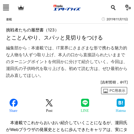
連載
2011年11月11日
挑戦者たちの履歴書（123）
とことんやり、スパッと見切りをつける
編集部から：本連載では、IT業界にさまざまな形で携わる魅力的
な人物を1人ずつ取り上げ、本人の口から直接語られたいままで
のターニングポイントを何回かに分けて紹介していく。今回は、
瀧田氏の子供時代を取り上げる。初めて読む方は、ぜひ最初から
読み直してほしい。
[吉村哲樹，＠IT]
PC用表示
Share
Post
LINE
Hatena
本連載でこれからおいおい紹介していくことになるが、瀧田氏
がWebブラウザの発展史とともに歩んできたキャリアは、実にタ