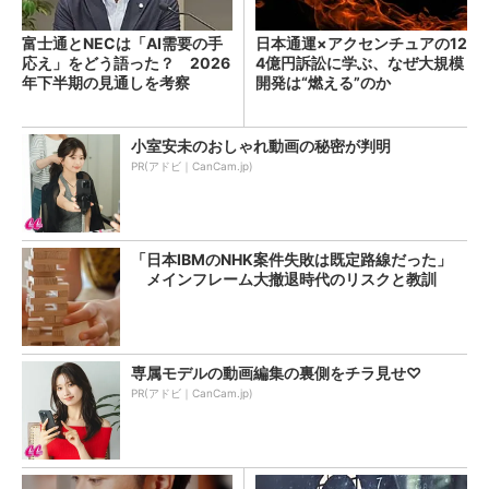
富士通とNECは「AI需要の手
日本通運×アクセンチュアの12
応え」をどう語った？ 2026
4億円訴訟に学ぶ、なぜ大規模
年下半期の見通しを考察
開発は“燃える”のか
小室安未のおしゃれ動画の秘密が判明
PR(アドビ｜CanCam.jp)
「日本IBMのNHK案件失敗は既定路線だった」
メインフレーム大撤退時代のリスクと教訓
専属モデルの動画編集の裏側をチラ見せ♡
PR(アドビ｜CanCam.jp)