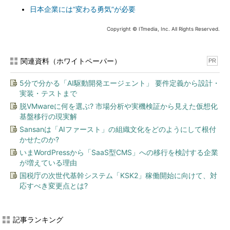
日本企業には“変わる勇気”が必要
Copyright © ITmedia, Inc. All Rights Reserved.
関連資料（ホワイトペーパー）
PR
5分で分かる「AI駆動開発エージェント」 要件定義から設計・
実装・テストまで
脱VMwareに何を選ぶ? 市場分析や実機検証から見えた仮想化
基盤移行の現実解
Sansanは「AIファースト」の組織文化をどのようにして根付
かせたのか?
いまWordPressから「SaaS型CMS」への移行を検討する企業
が増えている理由
国税庁の次世代基幹システム「KSK2」稼働開始に向けて、対
応すべき変更点とは?
記事ランキング