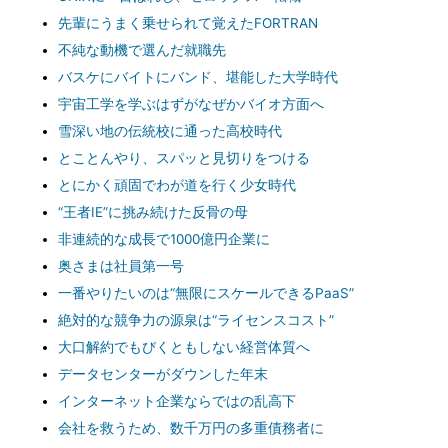
先輩にうまく乗せられて覚えたFORTRAN
不純な動機で選んだ就職先
バスケにバイトにバンド、堪能した大学時代
宇宙工学を学ぶはずがなぜかバイオ方面へ
雪深い地の伝統校に通った高校時代
とことんやり、スパッと見切りをつける
とにかく頑固でわが道を行く少女時代
“王者IE”に挑み続けた反骨の母
非連続的な成長で1000億円企業に
奥さまは社員第一号
一番やりたいのは“無限にスケールできるPaaS”
絶対的な競争力の源泉は“ライセンスコスト”
大口解約でもびくともしない経営体質へ
データセンターがダウンした年末
インターネット企業ならではの乱高下
会社を救うため、数千万円の多重債務者に