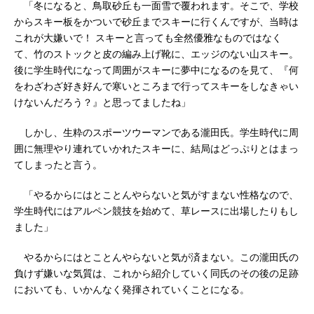
「冬になると、鳥取砂丘も一面雪で覆われます。そこで、学校
からスキー板をかついで砂丘までスキーに行くんですが、当時は
これが大嫌いで！ スキーと言っても全然優雅なものではなく
て、竹のストックと皮の編み上げ靴に、エッジのない山スキー。
後に学生時代になって周囲がスキーに夢中になるのを見て、『何
をわざわざ好き好んで寒いところまで行ってスキーをしなきゃい
けないんだろう？』と思ってましたね」
しかし、生粋のスポーツウーマンである瀧田氏。学生時代に周
囲に無理やり連れていかれたスキーに、結局はどっぷりとはまっ
てしまったと言う。
「やるからにはとことんやらないと気がすまない性格なので、
学生時代にはアルペン競技を始めて、草レースに出場したりもし
ました」
やるからにはとことんやらないと気が済まない。この瀧田氏の
負けず嫌いな気質は、これから紹介していく同氏のその後の足跡
においても、いかんなく発揮されていくことになる。