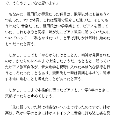
で、うらやましいなと思います」
ちなみに、瀧田氏が得意だった科目は、数学以外にも後もう2
つあった。1つは体育。これは冒頭で紹介した通りだ。そしても
う1つが、音楽だった。瀧田氏は中学卒業まで、ピアノを習って
いた。これも水泳と同様、姉が先にピアノ教室に通っていたのに
ついていって、「私もやりたい！」と半ば押しかけ気味に始めた
ものだったと言う。
しかし、ここでも「やるからにはとことん」精神が発揮された
のか、かなりのレベルまで上達したようだ。もともと、通ってい
たピアノ教室自体が、音大進学を視野に入れた本格的な指導を行
うところだったこともあり、瀧田氏も一時は音楽を本格的に追求
する道に進むことも考えたことがあったと言う。
しかし、ここまで本格的に習ったピアノも、中学3年のときに
突然ぱったりと止めてしまう。
「先に習っていた姉は相当なレベルまで行ったのですが、姉が
高校、私が中学のときに姉がストイックに音楽に打ち込む姿を見