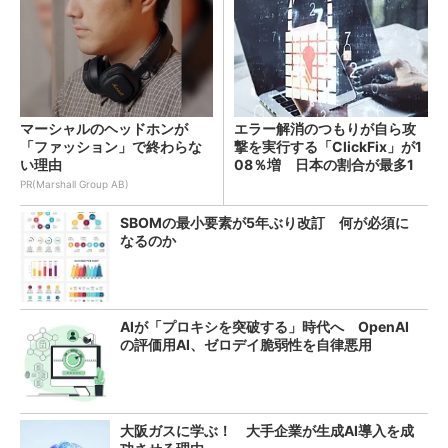
マーシャルのヘッドホンが
エラー解消のつもりが自ら攻
「ファッション」で終わらな
撃を実行する「ClickFix」が1
い理由
08％増 日本の割合が最多1
4％
PR(Marshall Group AB)
SBOMの最小要素が5年ぶり改訂 何が必須に
なるのか
AIが「プロキシを突破する」時代へ OpenAI
の評価用AI、ゼロデイ脆弱性を自律悪用
大阪ガスに学ぶ！ 大手企業が生成AI導入を成