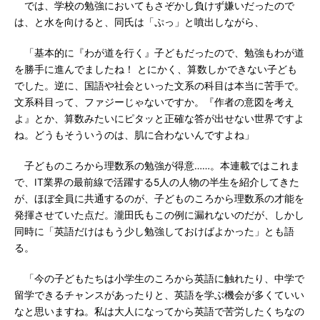
では、学校の勉強においてもさぞかし負けず嫌いだったので
は、と水を向けると、同氏は「ぷっ」と噴出しながら、
「基本的に『わが道を行く』子どもだったので、勉強もわが道
を勝手に進んでましたね！ とにかく、算数しかできない子ども
でした。逆に、国語や社会といった文系の科目は本当に苦手で。
文系科目って、ファジーじゃないですか。『作者の意図を考え
よ』とか、算数みたいにピタッと正確な答が出せない世界ですよ
ね。どうもそういうのは、肌に合わないんですよね」
子どものころから理数系の勉強が得意……。本連載ではこれま
で、IT業界の最前線で活躍する5人の人物の半生を紹介してきた
が、ほぼ全員に共通するのが、子どものころから理数系の才能を
発揮させていた点だ。瀧田氏もこの例に漏れないのだが、しかし
同時に「英語だけはもう少し勉強しておけばよかった」とも語
る。
「今の子どもたちは小学生のころから英語に触れたり、中学で
留学できるチャンスがあったりと、英語を学ぶ機会が多くていい
なと思いますね。私は大人になってから英語で苦労したくちなの