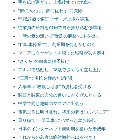
手を広げ過ぎて、上場後すぐに地獄へ
“郷に入れば、郷に従わず”に失敗
弱冠27歳で東証マザーズ上場を実現
従業員の給料をATMで自ら振り込む修羅場
一時の気の迷いで“受託の麻薬”に手を出す
“自転車操業”で、創業期を何とかしのぐ
マニアにターゲットを絞った戦略が功を奏す
“さくら”の由来に拍子抜け
アキバで感動し、18歳でさくらを立ち上げ
“三股”で多忙を極めた5年間
入学早々“校歌しばき”の洗礼を受ける
関西と関東の文化の違いにがくぜんとする
中学で同じ趣味のマニアに出会う
電気工作に明け暮れ、将来の夢は“エンジニア”
乗り鉄で“一筆乗車”にハマった幼少時代
日本のインターネット黎明期を築いた未成年
これからの若者は絶対海外へ出るべき！