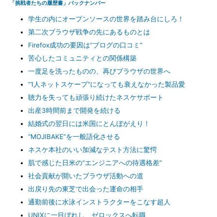
「挑戦者たちの履歴書」バックナンバー
学生の内にオープンソースの世界を踏み台にしろ！
第二次ブラウザ戦争の先にあるものとは
Firefox成功の要因は“ブログの口コミ”
苦心したコミュニティとの関係構築
一度足を洗ったものの、再びブラウザの世界へ
“1人ネットスケープ”になっても衰えなかった製品愛
聴力を失っても頑張り続けたネスケサポート
出産3時間前まで開発を続ける
結婚式の翌日には米国にとんぼがえり！
“MOJIBAKE”を一般語化させる
ネスケ本社のいい加減なテスト方法に驚愕
肌で感じた日米の“エンジニアへの待遇格差”
社会貢献が開いたブラウザ活動への道
出戻り先の東芝で出会った運命の相手
通勤前後に水泳インストラクターをこなす超人
UNIXに一目ぼれし、ゼロックスへ転職