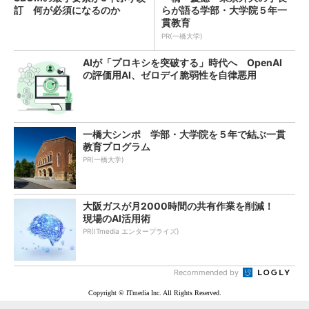
訂 何が必須になるのか
らが語る学部・大学院５年一
貫教育
PR(一橋大学)
AIが「プロキシを突破する」時代へ OpenAI
の評価用AI、ゼロデイ脆弱性を自律悪用
一橋大シンポ 学部・大学院を５年で結ぶ一貫
教育プログラム
PR(一橋大学)
大阪ガスが月2000時間の共有作業を削減！
現場のAI活用術
PR(ITmedia エンタープライズ)
Recommended by
Copyright © ITmedia Inc. All Rights Reserved.