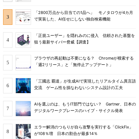
「2800万点から目当ての1品へ」 モノタロウが4カ月
で実装した、AI任せにしない独自検索機能
「正規ユーザー」を隠れみのに侵入 信頼された基盤を
狙う最新サイバー脅威【調査】
ブラウザの再起動は不要になる？ Chromeが模索する
「週2リリース」と「無停止アップデート」
「三國志 覇道」が生成AIで実現したリアルタイム異言語
交流 ゲーム性を損なわないシステム設計の工夫
AIを選ぶのは、もうIT部門ではない？ Gartner、日本の
デジタルワークプレースのハイプ・サイクル発表
エラー解消のつもりが自ら攻撃を実行する「ClickFix」
が108％増 日本の割合が最多14％