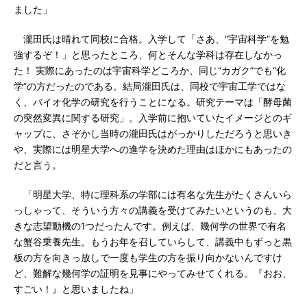
ました」
瀧田氏は晴れて同校に合格。入学して「さあ、“宇宙科学”を勉
強するぞ！」と思ったところ、何とそんな学科は存在しなかっ
た！ 実際にあったのは宇宙科学どころか、同じ“カガク”でも“化
学”の方だったのである。結局瀧田氏は、同校で宇宙工学ではな
く、バイオ化学の研究を行うことになる。研究テーマは「酵母菌
の突然変異に関する研究」。入学前に抱いていたイメージとのギ
ャップに、さぞかし当時の瀧田氏はがっかりしただろうと思いき
や、実際には明星大学への進学を決めた理由はほかにもあったの
だと言う。
「明星大学、特に理科系の学部には有名な先生がたくさんいら
っしゃって、そういう方々の講義を受けてみたいというのも、大
きな志望動機の1つだったんです。例えば、幾何学の世界で有名
な蟹谷乗養先生。もうお年を召していらして、講義中もずっと黒
板の方を向きっ放しで一度も学生の方を振り向かないんですけ
ど、難解な幾何学の証明を見事にやってみせてくれる。『おお、
すごい！』と思いましたね」