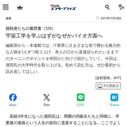
連載
2011年11月16日
挑戦者たちの履歴書（125）
宇宙工学を学ぶはずがなぜかバイオ方面へ
編集部から：本連載では、IT業界にさまざまな形で携わる魅力的
な人物を1人ずつ取り上げ、本人の口から直接語られたいままで
のターニングポイントを何回かに分けて紹介していく。今回は、
瀧田氏の大学時代を取り上げる。初めて読む方は、ぜひ最初から
読み直してほしい。
[吉村哲樹，＠IT]
PC用表示
Share
Post
LINE
Hatena
高校3年生になった瀧田氏は、周囲の同級生たちと同様に、卒
業後の進路という人生の節目に直面することになる。ここでよく