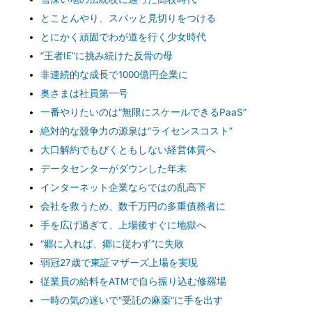
とことんやり、スパッと見切りをつける
とにかく頑固でわが道を行く少女時代
“王者IE”に挑み続けた反骨の母
非連続的な成長で1000億円企業に
奥さまは社員第一号
一番やりたいのは“無限にスケールできるPaaS”
絶対的な競争力の源泉は“ライセンスコスト”
大口解約でもびくともしない経営体質へ
データセンターがダウンした年末
インターネット企業ならではの乱高下
会社を救うため、数千万円の多重債務者に
手を広げ過ぎて、上場後すぐに地獄へ
“郷に入れば、郷に従わず”に失敗
弱冠27歳で東証マザーズ上場を実現
従業員の給料をATMで自ら振り込む修羅場
一時の気の迷いで“受託の麻薬”に手を出す