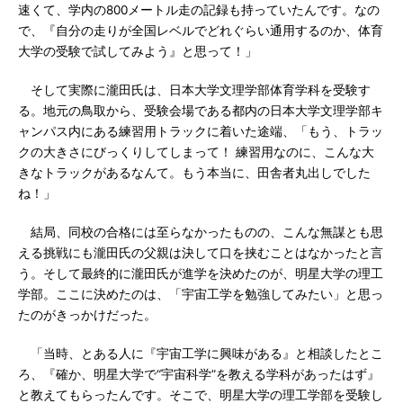
速くて、学内の800メートル走の記録も持っていたんです。なの
で、『自分の走りが全国レベルでどれぐらい通用するのか、体育
大学の受験で試してみよう』と思って！」
そして実際に瀧田氏は、日本大学文理学部体育学科を受験す
る。地元の鳥取から、受験会場である都内の日本大学文理学部キ
ャンパス内にある練習用トラックに着いた途端、「もう、トラッ
クの大きさにびっくりしてしまって！ 練習用なのに、こんな大
きなトラックがあるなんて。もう本当に、田舎者丸出しでした
ね！」
結局、同校の合格には至らなかったものの、こんな無謀とも思
える挑戦にも瀧田氏の父親は決して口を挟むことはなかったと言
う。そして最終的に瀧田氏が進学を決めたのが、明星大学の理工
学部。ここに決めたのは、「宇宙工学を勉強してみたい」と思っ
たのがきっかけだった。
「当時、とある人に『宇宙工学に興味がある』と相談したとこ
ろ、『確か、明星大学で“宇宙科学”を教える学科があったはず』
と教えてもらったんです。そこで、明星大学の理工学部を受験し