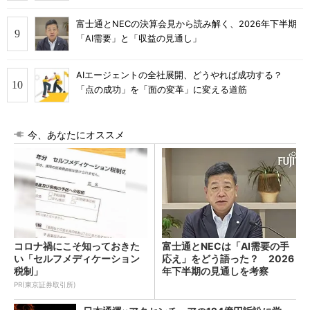
富士通とNECの決算会見から読み解く、2026年下半期
「AI需要」と「収益の見通し」
AIエージェントの全社展開、どうやれば成功する？
「点の成功」を「面の変革」に変える道筋
今、あなたにオススメ
コロナ禍にこそ知っておきた
富士通とNECは「AI需要の手
い「セルフメディケーション
応え」をどう語った？ 2026
税制」
年下半期の見通しを考察
PR(東京証券取引所)