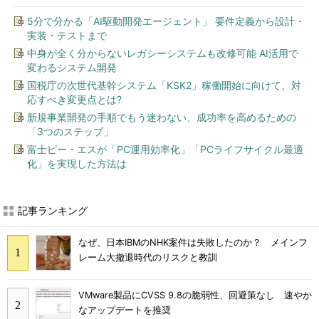
5分で分かる「AI駆動開発エージェント」 要件定義から設計・
実装・テストまで
中身が全く分からないレガシーシステムも改修可能 AI活用で
変わるシステム開発
国税庁の次世代基幹システム「KSK2」稼働開始に向けて、対
応すべき変更点とは?
新規事業開発の手順でもう迷わない、成功率を高めるための
「3つのステップ」
富士ピー・エスが「PC運用効率化」「PCライフサイクル最適
化」を実現した方法は
記事ランキング
なぜ、日本IBMのNHK案件は失敗したのか？ メインフ
レーム大撤退時代のリスクと教訓
VMware製品にCVSS 9.8の脆弱性、回避策なし 速やか
なアップデートを推奨