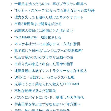
一度足を洗ったものの、再びブラウザの世界へ
“1人ネットスケープ”になっても衰えなかった製品愛
聴力を失っても頑張り続けたネスケサポート
出産3時間前まで開発を続ける
結婚式の翌日には米国にとんぼがえり！
“MOJIBAKE”を一般語化させる
ネスケ本社のいい加減なテスト方法に驚愕
肌で感じた日米の“エンジニアへの待遇格差”
社会貢献が開いたブラウザ活動への道
出戻り先の東芝で出会った運命の相手
通勤前後に水泳インストラクターをこなす超人
UNIXに一目ぼれし、ゼロックスへ転職
先輩にうまく乗せられて覚えたFORTRAN
不純な動機で選んだ就職先
バスケにバイトにバンド、堪能した大学時代
宇宙工学を学ぶはずがなぜかバイオ方面へ
雪深い地の伝統校に通った高校時代