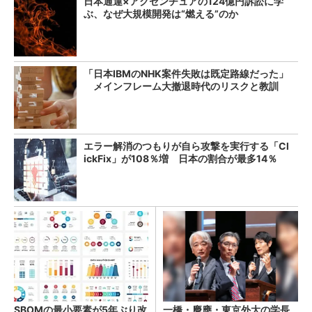
日本通運×アクセンチュアの124億円訴訟に学
ぶ、なぜ大規模開発は“燃える”のか
「日本IBMのNHK案件失敗は既定路線だった」
メインフレーム大撤退時代のリスクと教訓
エラー解消のつもりが自ら攻撃を実行する「Cl
ickFix」が108％増 日本の割合が最多14％
SBOMの最小要素が5年ぶり改
一橋・慶應・東京外大の学長