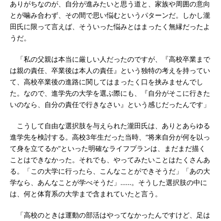
ありがちなのが、自分が進みたいと思う道と、家族や周囲の意向
とが噛み合わず、その間で思い悩むというパターンだ。しかし瀧
田氏に限って言えば、そういった悩みとはまったく無縁だったよ
うだ。
「私の父親は本当に厳しい人だったのですが、『高校卒業まで
は親の責任、卒業後は本人の責任』という独特の考えを持ってい
て、高校卒業後の進路に関してはまったく口を挟みませんでし
た。なので、進学先の大学を選ぶ際にも、『自分がそこに行きた
いのなら、自分の責任で行きなさい』という感じだったんです」
こうして自由な選択肢を与えられた瀧田氏は、ありとあらゆる
進学先を検討する。高校3年生だった当時、“将来自分が何を以っ
て身を立てるか”といった明確なライフプランは、まだまだ描く
ことはできなかった。それでも、やってみたいことはたくさんあ
る。「この大学に行ったら、こんなことができそうだ」「あの大
学なら、あんなことが学べそうだ」……。そうした選択肢の中に
は、何と体育系の大学まで含まれていたと言う。
「高校のときは運動の部活はやってなかったんですけど、足は