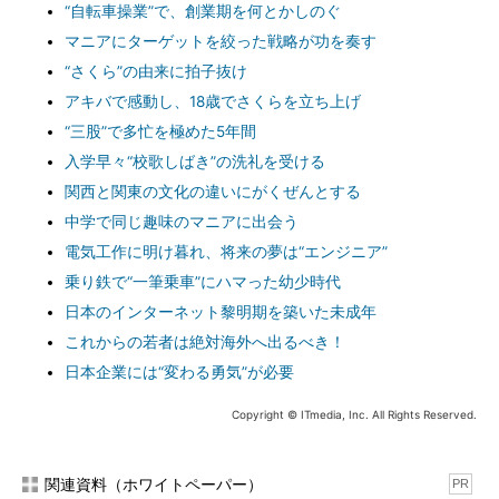
“自転車操業”で、創業期を何とかしのぐ
マニアにターゲットを絞った戦略が功を奏す
“さくら”の由来に拍子抜け
アキバで感動し、18歳でさくらを立ち上げ
“三股”で多忙を極めた5年間
入学早々“校歌しばき”の洗礼を受ける
関西と関東の文化の違いにがくぜんとする
中学で同じ趣味のマニアに出会う
電気工作に明け暮れ、将来の夢は“エンジニア”
乗り鉄で“一筆乗車”にハマった幼少時代
日本のインターネット黎明期を築いた未成年
これからの若者は絶対海外へ出るべき！
日本企業には“変わる勇気”が必要
Copyright © ITmedia, Inc. All Rights Reserved.
関連資料（ホワイトペーパー）
PR