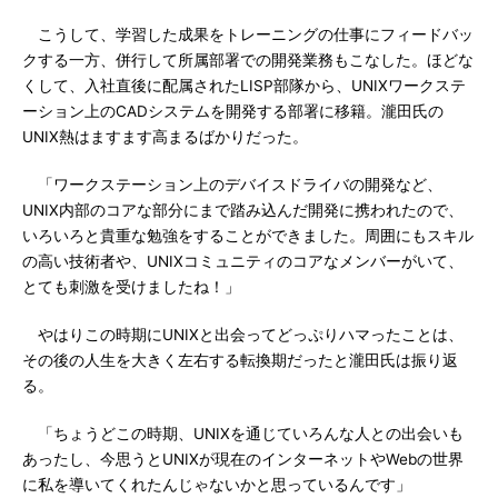
こうして、学習した成果をトレーニングの仕事にフィードバッ
クする一方、併行して所属部署での開発業務もこなした。ほどな
くして、入社直後に配属されたLISP部隊から、UNIXワークステ
ーション上のCADシステムを開発する部署に移籍。瀧田氏の
UNIX熱はますます高まるばかりだった。
「ワークステーション上のデバイスドライバの開発など、
UNIX内部のコアな部分にまで踏み込んだ開発に携われたので、
いろいろと貴重な勉強をすることができました。周囲にもスキル
の高い技術者や、UNIXコミュニティのコアなメンバーがいて、
とても刺激を受けましたね！」
やはりこの時期にUNIXと出会ってどっぷりハマったことは、
その後の人生を大きく左右する転換期だったと瀧田氏は振り返
る。
「ちょうどこの時期、UNIXを通じていろんな人との出会いも
あったし、今思うとUNIXが現在のインターネットやWebの世界
に私を導いてくれたんじゃないかと思っているんです」