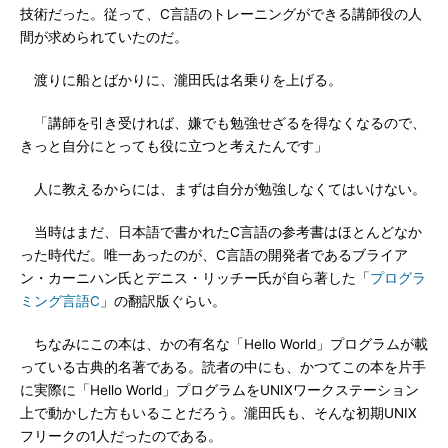
技術だった。従って、C言語のトレーニングができる講師役の人
間が求められていたのだ。
渡りに船とばかりに、瀧田氏は名乗りを上げる。
「講師を引き受ければ、嫌でも勉強せざるを得なくなるので、
きっと自分にとっても役に立つと考えたんです」
人に教えるからには、まずは自分が勉強しなくてはいけない。
当時はまだ、日本語で書かれたC言語の参考書はほとんどなか
った時代だ。唯一あったのが、C言語の開発者であるブライア
ン・カーニハン氏とデニス・リッチー氏が自ら著した「
プログラ
ミング言語C
」の翻訳版ぐらい。
ちなみにこの本は、かの有名な「Hello World」プログラムが載
っている古典的名著である。読者の中にも、かつてこの本を片手
に実際に「Hello World」プログラムをUNIXワークステーション
上で動かした方もいることだろう。瀧田氏も、そんな初期UNIX
フリークの1人だったのである。