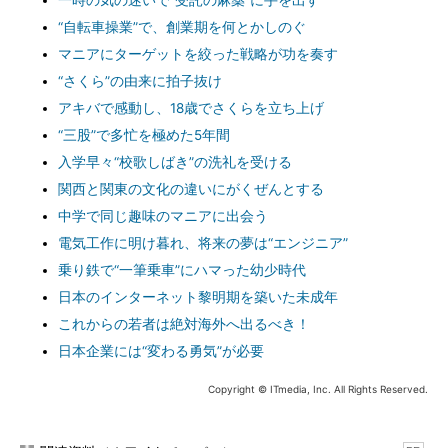
一時の気の迷いで“受託の麻薬”に手を出す
“自転車操業”で、創業期を何とかしのぐ
マニアにターゲットを絞った戦略が功を奏す
“さくら”の由来に拍子抜け
アキバで感動し、18歳でさくらを立ち上げ
“三股”で多忙を極めた5年間
入学早々“校歌しばき”の洗礼を受ける
関西と関東の文化の違いにがくぜんとする
中学で同じ趣味のマニアに出会う
電気工作に明け暮れ、将来の夢は“エンジニア”
乗り鉄で“一筆乗車”にハマった幼少時代
日本のインターネット黎明期を築いた未成年
これからの若者は絶対海外へ出るべき！
日本企業には“変わる勇気”が必要
Copyright © ITmedia, Inc. All Rights Reserved.