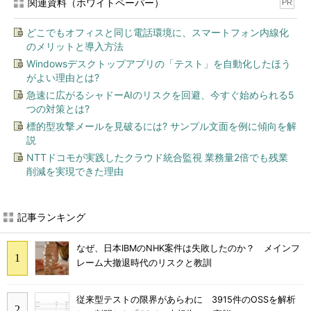
関連資料（ホワイトペーパー）
PR
どこでもオフィスと同じ電話環境に、スマートフォン内線化
のメリットと導入方法
Windowsデスクトップアプリの「テスト」を自動化したほう
がよい理由とは?
急速に広がるシャドーAIのリスクを回避、今すぐ始められる5
つの対策とは?
標的型攻撃メールを見破るには? サンプル文面を例に傾向を解
説
NTTドコモが実践したクラウド統合監視 業務量2倍でも残業
削減を実現できた理由
記事ランキング
なぜ、日本IBMのNHK案件は失敗したのか？ メインフ
レーム大撤退時代のリスクと教訓
従来型テストの限界があらわに 3915件のOSSを解析