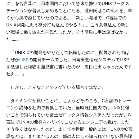
グ」を合言葉に、日本国内において急速な勢いでUNIXワークス
テーションが普及し始めることになる。瀧田氏はこの流れを、早
くから肌で感じていたのである。「新しい職場で、C言語での
UNIX開発に思う存分打ち込んでやる！」。こう意気込んで新し
い職場に乗り込んだ同氏だったが、そう簡単に事は運ばなかっ
た……。
「UNIX Cの開発をやりたくて転職したのに、配属されたのは
なぜか
LISP
の開発チームでした。日電東芝情報システムでLISP
を勉強した経験を履歴書に書いたのが、裏目に出ちゃったんです
ねえ……」
しかし、こんなことでメゲている場合ではない。
タイミングが良いことに、ちょうどそのころ、C言語のトレー
ニング講師を社内で募集していた。当時既に国内ではUNIXに強
いことで知られていた富士ゼロックス情報システムだったが、C
言語でUNIXの開発をバリバリこなせるエンジニアの数は、まだ
そう多くはなかったのだ。ましてや世間一般的には、UNIXやC言
語などは、まだまだほんの一部の人にしか知られていない最先端