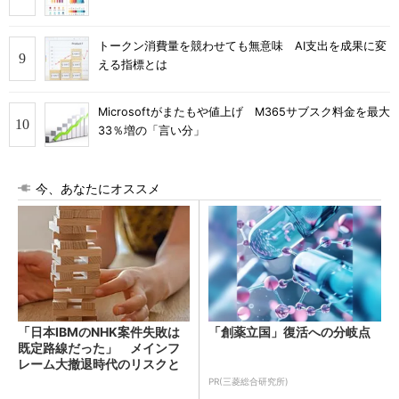
トークン消費量を競わせても無意味 AI支出を成果に変
える指標とは
Microsoftがまたもや値上げ M365サブスク料金を最大
33％増の「言い分」
今、あなたにオススメ
「日本IBMのNHK案件失敗は
「創薬立国」復活への分岐点
既定路線だった」 メインフ
レーム大撤退時代のリスクと
教訓
PR(三菱総合研究所)