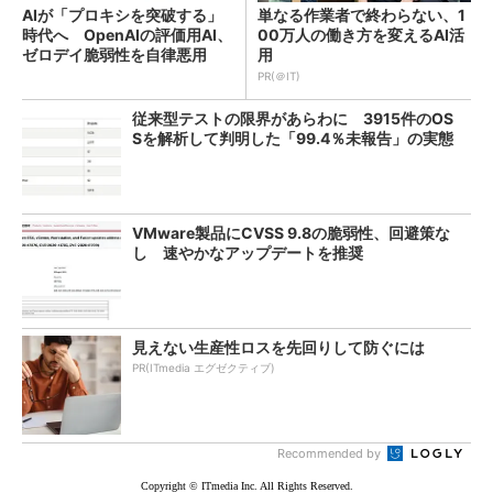
AIが「プロキシを突破する」
単なる作業者で終わらない、1
時代へ OpenAIの評価用AI、
00万人の働き方を変えるAI活
ゼロデイ脆弱性を自律悪用
用
PR(＠IT)
従来型テストの限界があらわに 3915件のOS
Sを解析して判明した「99.4％未報告」の実態
VMware製品にCVSS 9.8の脆弱性、回避策な
し 速やかなアップデートを推奨
見えない生産性ロスを先回りして防ぐには
PR(ITmedia エグゼクティブ)
Recommended by
Copyright © ITmedia Inc. All Rights Reserved.