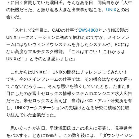
トに日々奮闘していた瀧田氏。そんなある日、同氏自らが「人生
の転機だった」と振り返る大きな出来事が起こる。
UNIX
との出
会いだ。
「入社して2年目に、CADの仕事で
EWS4800
というNEC製の
UNIXワークステーションに初めて触れたのですが、メインフレ
ームにはないウィンドウシステムを介したシステムや、PCには
ない高度なマルチタスク機能。『これはすごい！ これからは
UNIXだ！』とそのとき思いました」
これからはUNIXだ！ UNIXの開発にチャレンジしてみたい！
でも、今のメインフレームの仕事では、その機会はなかなか巡っ
てこないだろう……。そんな思いを強くしていたとき、たまたま
目にしたのが富士ゼロックス情報システムのエンジニア求人広告
だった。米ゼロックスと言えば、当時はパロ・アルト研究所を有
し、UNIXワークステーションの先駆けとなる研究に積極的に取
り組んでいた企業だった。
思い立ったが吉日。早速瀧田氏はこの求人に応募し、見事選考
をパスする。ときに1988年。この数年後には、「ダウンサイジン