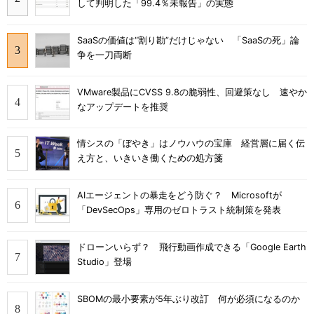
して判明した「99.4％未報告」の実態
SaaSの価値は“割り勘”だけじゃない 「SaaSの死」論
争を一刀両断
VMware製品にCVSS 9.8の脆弱性、回避策なし 速やか
なアップデートを推奨
情シスの「ぼやき」はノウハウの宝庫 経営層に届く伝
え方と、いきいき働くための処方箋
AIエージェントの暴走をどう防ぐ？ Microsoftが
「DevSecOps」専用のゼロトラスト統制策を発表
ドローンいらず？ 飛行動画作成できる「Google Earth
Studio」登場
SBOMの最小要素が5年ぶり改訂 何が必須になるのか