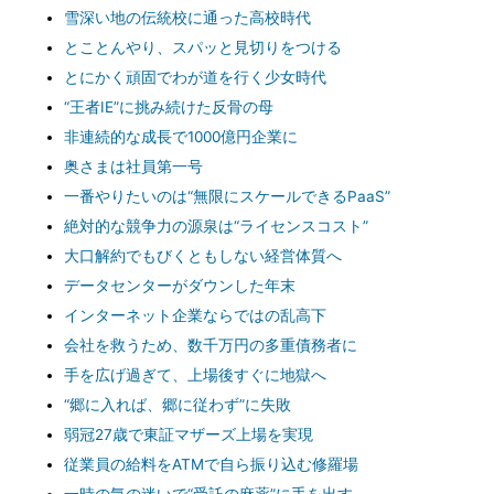
雪深い地の伝統校に通った高校時代
とことんやり、スパッと見切りをつける
とにかく頑固でわが道を行く少女時代
“王者IE”に挑み続けた反骨の母
非連続的な成長で1000億円企業に
奥さまは社員第一号
一番やりたいのは“無限にスケールできるPaaS”
絶対的な競争力の源泉は“ライセンスコスト”
大口解約でもびくともしない経営体質へ
データセンターがダウンした年末
インターネット企業ならではの乱高下
会社を救うため、数千万円の多重債務者に
手を広げ過ぎて、上場後すぐに地獄へ
“郷に入れば、郷に従わず”に失敗
弱冠27歳で東証マザーズ上場を実現
従業員の給料をATMで自ら振り込む修羅場