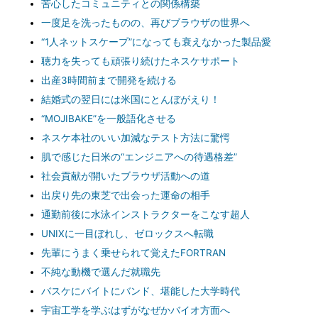
苦心したコミュニティとの関係構築
一度足を洗ったものの、再びブラウザの世界へ
“1人ネットスケープ”になっても衰えなかった製品愛
聴力を失っても頑張り続けたネスケサポート
出産3時間前まで開発を続ける
結婚式の翌日には米国にとんぼがえり！
“MOJIBAKE”を一般語化させる
ネスケ本社のいい加減なテスト方法に驚愕
肌で感じた日米の“エンジニアへの待遇格差”
社会貢献が開いたブラウザ活動への道
出戻り先の東芝で出会った運命の相手
通勤前後に水泳インストラクターをこなす超人
UNIXに一目ぼれし、ゼロックスへ転職
先輩にうまく乗せられて覚えたFORTRAN
不純な動機で選んだ就職先
バスケにバイトにバンド、堪能した大学時代
宇宙工学を学ぶはずがなぜかバイオ方面へ