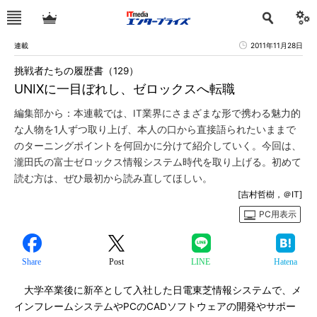
連載
2011年11月28日
挑戦者たちの履歴書（129）
UNIXに一目ぼれし、ゼロックスへ転職
編集部から：本連載では、IT業界にさまざまな形で携わる魅力的
な人物を1人ずつ取り上げ、本人の口から直接語られたいままで
のターニングポイントを何回かに分けて紹介していく。今回は、
瀧田氏の富士ゼロックス情報システム時代を取り上げる。初めて
読む方は、ぜひ最初から読み直してほしい。
[吉村哲樹，＠IT]
PC用表示
Share
Post
LINE
Hatena
大学卒業後に新卒として入社した日電東芝情報システムで、メ
インフレームシステムやPCのCADソフトウェアの開発やサポー