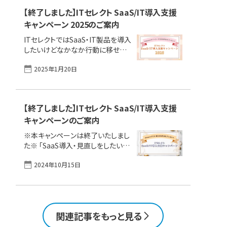
る製品、サービスの紹介にとどまら
ンケート回答まで完了いただいた方
【終了しました】ITセレクト SaaS/IT導入支援
ず、参加者同士で課題を [&hellip;]
（※）にもれなくAmazonギフトカー
キャンペーン 2025のご案内
ド5000円分をプレゼント！ キャンペ
ーンのご案内をご確認の上ぜひご参
ITセレクトではSaaS・IT製品を導入
加ください。 ※キャンペーン適用に
したいけどなかなか行動に移せな
は条件があります。本ページのキャ
い、という方を応援する「SaaS/IT導
ンペーンについてのご案内・注意事
2025年1月20日
入支援キャンペーン」を実施します！
項を最後までご確認ください。 こん
ITセレクト経由でSaaS・IT製品導入
なご相談を頂いています ・コストを
の相談の上製品紹介を受け、アンケ
抑え、社内の基幹システムの切替を
ート回答まで完了いただいた方（※）
検討したい ・予算・予実管理シス
【終了しました】ITセレクト SaaS/IT導入支援
にもれなくAmazonギフトカード
[&hellip;]
キャンペーンのご案内
5000円分をプレゼント！ キャンペー
ンのご案内をご確認の上ぜひご参加
※本キャンペーンは終了いたしまし
ください。 ※キャンペーン適用には
た※ 「SaaS導入・見直しをしたいけ
条件があります。本ページのキャン
ど、日々の業務が忙しく後回しになっ
ペーンについてのご案内・注意事項
2024年10月15日
てしまう」 「IT製品導入の調査を始
を最後までご確認ください。 こんな
めたが、結局どんな製品を選んでい
ご相談を頂いています ・コストを抑
いかわからない」 こんなお悩みあり
え、社内の基幹システムの切替を検
ませんか？ ITセレクトではSaaS・IT
討したい ・予算・予実管理システ
製品を導入したいけどなかなか行
[&hellip;]
関連記事をもっと見る
動に移せない、という方を応援する
「SaaS/IT導入支援キャンペーン」を