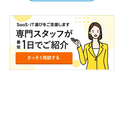
実施します！ITセレクト経由で
SaaS・IT製品導入の相談の上製品
紹介を受け、アンケート回答まで完
了いただいた方（※）にもれなく
Amazonギフト券5000円分をプレ
ゼント！キャンペーンのご案内をご確
認の上ぜひご参加ください。 ※キャ
ンペーン適用には [&hellip;]