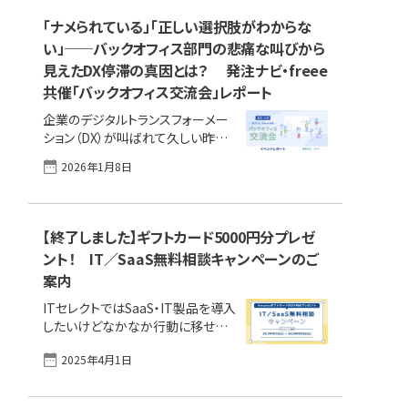
ート」にご回答いただいた方（※）に
「ナメられている」「正しい選択肢がわからな
もれなく、Amazonギフトカード500
い」──バックオフィス部門の悲痛な叫びから
円分をプレゼントいたします。 製品
選びの第一歩として、ぜひこの機会
見えたDX停滞の真因とは？ 発注ナビ・freee
にご活用ください。 ※キャンペーン
共催「バックオフィス交流会」レポート
適用には条件があります。本ページ
企業のデジタルトランスフォーメー
の注意事項を必ずご確認ください。
ション（DX）が叫ばれて久しい昨今
キャンペーン概要キャンペーン適用
ですが、その最前線であるバックオ
の流れ注意事項（必ずご確認くださ
2026年1月8日
フィスの現場では、依然としてアナ
い） キャンペーン概要 ITセレクト内
ログ業務や属人化の壁に阻まれ、孤
のフォームから資料請求を行い、そ
軍奮闘する担当者の姿が絶えませ
の後コンシェル [&hellip;]
ん。 「何から手を付ければいいのか」
【終了しました】ギフトカード5000円分プレゼ
「予算が取れない」「経営層に響かな
ント！ IT／SaaS無料相談キャンペーンのご
い」──。そんな切実な悩みを抱え
案内
る担当者たちが集い、解決の糸口を
探る「発注ナビ・freee共催 バックオ
ITセレクトではSaaS・IT製品を導入
フィス交流会」が去る2025年11月
したいけどなかなか行動に移せな
26日に開催されました。 アイティメ
い、という方を応援する「IT／SaaS
ディアグループの「発注ナビ」と、クラ
2025年4月1日
無料相談キャンペーン」を実施しま
ウド会計ソフトで高いシェアを誇る
す！ ITセレクト経由でSaaS・IT製品
「freee」が共催した本イベント。単な
導入の相談の上製品紹介を受け、ア